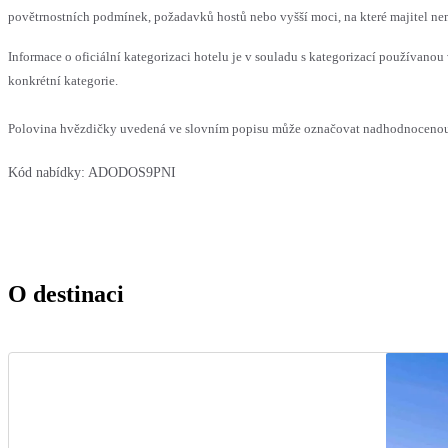
povětrnostních podmínek, požadavků hostů nebo vyšší moci, na které majitel nem
Informace o oficiální kategorizaci hotelu je v souladu s kategorizací používanou 
konkrétní kategorie.
Polovina hvězdičky uvedená ve slovním popisu může označovat nadhodnocenou n
Kód nabídky:
ADODOS9PNI
O destinaci