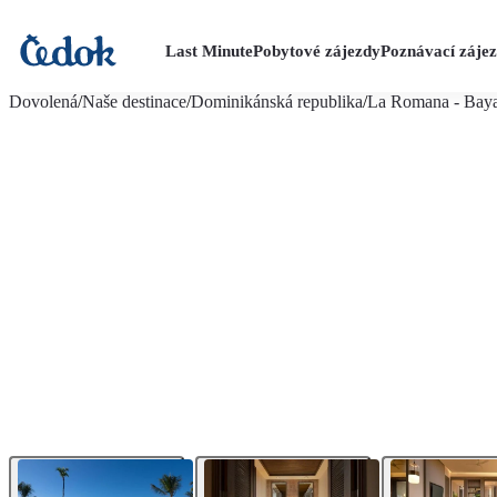
Last Minute
Pobytové zájezdy
Poznávací záje
více fotografií (25)
Dovolená
/
Naše destinace
/
Dominikánská republika
/
La Romana - Bay