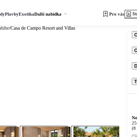
zdy
Plavby
Exotika
Další nabídka
Pro vás
St
ahibe
/
Casa de Campo Resort and Villas
O
D
T
Ne
25
(8