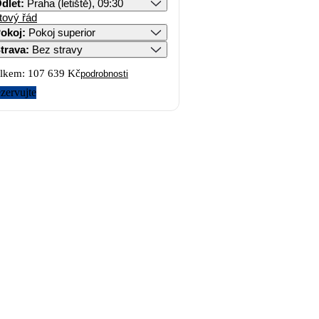
dlet
:
Praha (letiště), 09:30
tový řád
okoj
:
Pokoj superior
trava
:
Bez stravy
lkem:
107 639 Kč
podrobnosti
zervujte