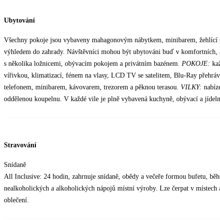
Ubytování
Všechny pokoje jsou vybaveny mahagonovým nábytkem, minibarem, žehlící 
výhledem do zahrady. Návštěvníci mohou být ubytováni buď v komfortních, 
s několika ložnicemi, obývacím pokojem a privátním bazénem.
POKOJE:
ka
vířivkou, klimatizací, fénem na vlasy, LCD TV se satelitem, Blu-Ray přehráv
telefonem, minibarem, kávovarem, trezorem a pěknou terasou.
VILKY:
nabíze
oddělenou koupelnu. V každé vile je plně vybavená kuchyně, obývací a jídelní
Stravování
Snídaně
All Inclusive: 24 hodin, zahrnuje snídaně, obědy a večeře formou bufetu, b
nealkoholických a alkoholických nápojů místní výroby. Lze čerpat v místech
oblečení.