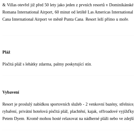
& Villas otevřel již před 50 lety jako jeden z prvních resortů v Dominikánské
Romana International Airport, 60 minut od letiště Las Americas Internationa
Cana International Airport ve městě Punta Cana. Resort leží přímo u moře.
Pláž
Písčitá pláž s lehátky zdarma, palmy poskytující stín.
Vybavení
Resort je proslulý nabídkou sportovních služeb - 2 venkovní bazény, střelnice
rybaření, privátní hotelová písčitá pláž, plachtění, kajak, offroadové vyjížď
Petem Dyem. Kromě mohou hosté relaxovat na nádherné pláži nebo ve zdejší