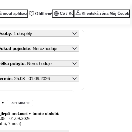
áhnout aplikaci
Oblíbené
CS / Kč
Klientská zóna Můj Čedok
Osoby
:
1 dospělý
dkud pojedete
:
Nerozhoduje
élka pobytu
:
Nerozhoduje
ermín
:
25.08 - 01.09.2026
LAST MINUTE
jlepší možnost v tomto období:
.08
-
01.09.2026
 dní, 7 nocí)