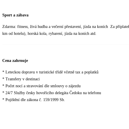
Sport a zábava
Zdarma: fitness, živá hudba a večerní přestavení, jízda na koních Za příplatek
km od hotelu), horská kola, rybarení, jízda na koních atd.
Cena zahrnuje
* Leteckou dopravu v turistické třídě včetně tax a poplatků
* Transfery v destinaci
* Počet nocí a stravování dle smlouvy o zájezdu
* 24/7 Služby česky hovořícího delegáta Čedoku na telefonu
* Pojištění dle zákona č. 159/1999 Sb.