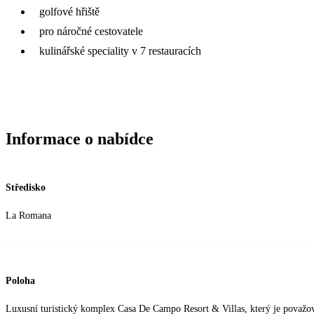
golfové hřiště
pro náročné cestovatele
kulinářské speciality v 7 restauracích
Informace o nabídce
Středisko
La Romana
Poloha
Luxusní turistický komplex Casa De Campo Resort & Villas, který je považov