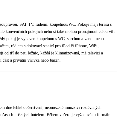
soupravou, SAT TV, radiem, koupelnou/WC. Pokoje mají terasu s
ale konvenčních pokojích nebo si také mohou pronajmout celou vilu
ždý pokoj je vybaven koupelnou s WC, sprchou a vanou nebo
ačem, rádiem s dokovací stanicí pro iPod či iPhone, WiFi,
jí od tří do pěti ložnic, každá je klimatizovaná, má televizi a
 část a privátní vířivka nebo bazén.
ěhem dne lehké občerstvení, neomezené množství rozlévaných
 a časech určených hotelem. Během večera je vyžadováno formální