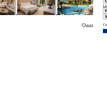
O
Le
P
S
Ce
uložit
Re