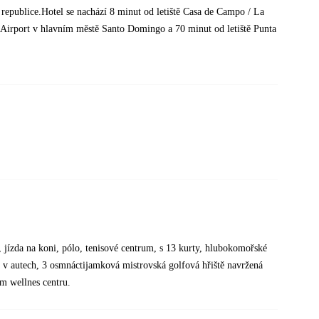
 republice.Hotel se nachází 8 minut od letiště Casa de Campo / La
l Airport v hlavním městě Santo Domingo a 70 minut od letiště Punta
, jízda na koni, pólo, tenisové centrum, s 13 kurty, hlubokomořské
ky v autech, 3 osmnáctijamková mistrovská golfová hřiště navržená
m wellnes centru.