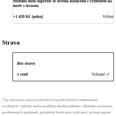
Mobilní dům superior se dvěma ložnicemi s výhledem na
moře s terasou
+1 420 Kč /pokoj
Vybrat
Strava
Bez stravy
v ceně
Vybrané
Čas stravování a provoz jednotlivých prvků hotelové infrastruktury
uvedených v nabídce mohou podléhat menším změnám v důsledku sezónnosti,
povětrnostních podmínek, požadavků hostů nebo vyšší moci, na které majitel