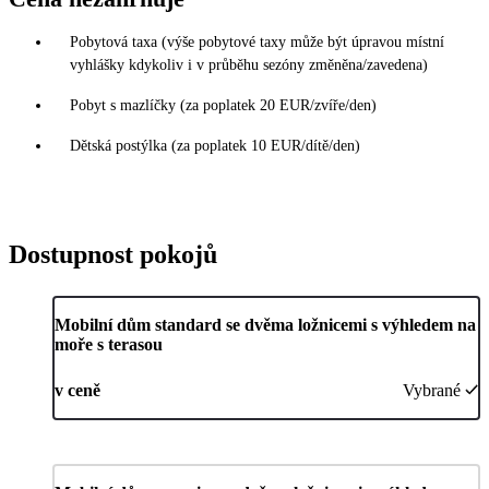
Pobytová taxa (výše pobytové taxy může být úpravou místní
vyhlášky kdykoliv i v průběhu sezóny změněna/zavedena)
Pobyt s mazlíčky (za poplatek 20 EUR/zvíře/den)
Dětská postýlka (za poplatek 10 EUR/dítě/den)
Dostupnost pokojů
Mobilní dům standard se dvěma ložnicemi s výhledem na
moře s terasou
v ceně
Vybrané