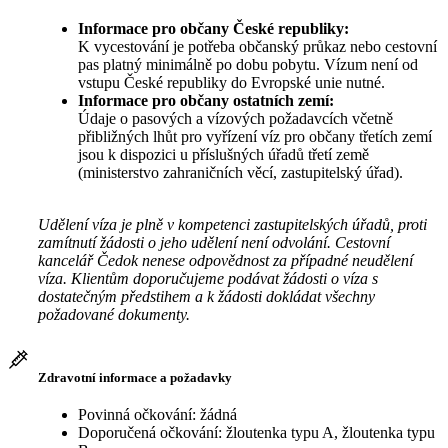
Informace pro občany České republiky:
K vycestování je potřeba občanský průkaz nebo cestovní
pas platný minimálně po dobu pobytu. Vízum není od
vstupu České republiky do Evropské unie nutné.
Informace pro občany ostatních zemí:
Údaje o pasových a vízových požadavcích včetně
přibližných lhůt pro vyřízení víz pro občany třetích zemí
jsou k dispozici u příslušných úřadů třetí země
(ministerstvo zahraničních věcí, zastupitelský úřad).
Udělení víza je plně v kompetenci zastupitelských úřadů, proti
zamítnutí žádosti o jeho udělení není odvolání. Cestovní
kancelář Čedok nenese odpovědnost za případné neudělení
víza. Klientům doporučujeme podávat žádosti o víza s
dostatečným předstihem a k žádosti dokládat všechny
požadované dokumenty.
Zdravotní informace a požadavky
Povinná očkování: žádná
Doporučená očkování: žloutenka typu A, žloutenka typu