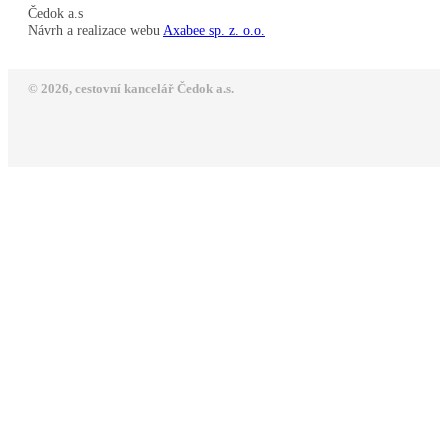
Čedok a.s
Návrh a realizace webu
Axabee sp. z. o.o.
© 2026, cestovní kancelář Čedok a.s.