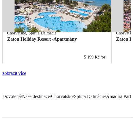
Chorvatsko
,
Split a Dalmácie
Chorvats
Zaton Holiday Resort -Apartmány
Zaton H
5 199 Kč
/os.
zobrazit více
Dovolená
/
Naše destinace
/
Chorvatsko
/
Split a Dalmácie
/
Amadria Park