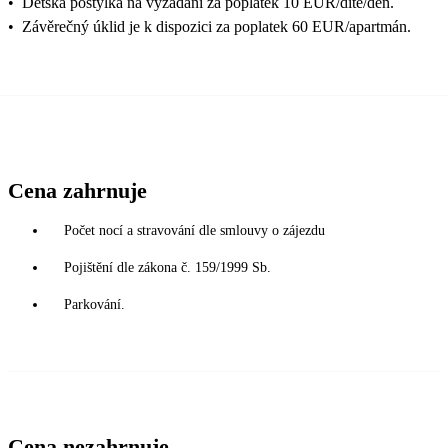
•
Dětská postýlka na vyžádání za poplatek 10 EUR/dítě/den.
•
Závěrečný úklid je k dispozici za poplatek 60 EUR/apartmán.
Cena zahrnuje
Počet nocí a stravování dle smlouvy o zájezdu
Pojištění dle zákona č. 159/1999 Sb.
Parkování.
Cena nezahrnuje