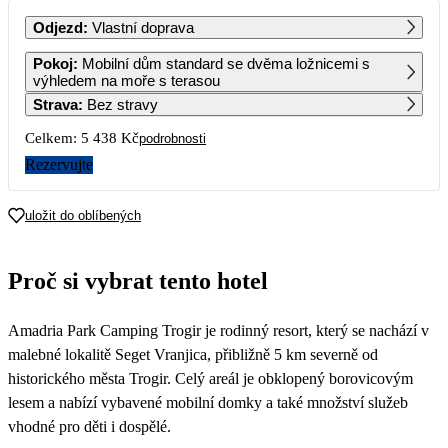
PO
ÚT
ST
ČT
PÁ
SO
NE
Odjezd
:
Vlastní doprava
1
Pokoj
:
Mobilní dům standard se dvěma ložnicemi s
2 719
výhledem na moře s terasou
Strava
:
Bez stravy
2
3
4
5
6
7
8
2 719
2 719
2 719
2 719
2 719
2 719
2 719
Celkem:
5 438 Kč
podrobnosti
9
10
11
12
13
14
15
Rezervujte
2 719
2 719
2 719
2 719
2 719
2 719
2 719
16
17
18
19
20
21
22
uložit do oblíbených
2 719
2 719
2 719
2 719
2 719
2 719
2 719
23
24
25
26
27
28
29
Proč si vybrat tento hotel
2 719
2 719
2 719
2 719
2 719
2 719
30
Amadria Park Camping Trogir je rodinný resort, který se nachází v
malebné lokalitě Seget Vranjica, přibližně 5 km severně od
historického města Trogir. Celý areál je obklopený borovicovým
lesem a nabízí vybavené mobilní domky a také množství služeb
vhodné pro děti i dospělé.