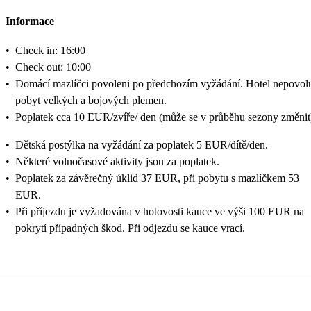
Informace
•
Check in: 16:00
•
Check out: 10:00
•
Domácí mazlíčci povoleni po předchozím vyžádání. Hotel nepovol
pobyt velkých a bojových plemen.
•
Poplatek cca 10 EUR/zvíře/ den (může se v průběhu sezony změnit
•
Dětská postýlka na vyžádání za poplatek 5 EUR/dítě/den.
•
Některé volnočasové aktivity jsou za poplatek.
•
Poplatek za závěrečný úklid 37 EUR, při pobytu s mazlíčkem 53
EUR.
•
Při příjezdu je vyžadována v hotovosti kauce ve výši 100 EUR na
pokrytí případných škod. Při odjezdu se kauce vrací.