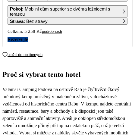
1
2
3
4
5
6
Pokoj
:
Mobilní dům superior se dvěma ložnicemi s
11 419
terasou
Strava
:
Bez stravy
7
8
9
10
11
12
13
10 639
6 339
6 339
6 339
6 339
5 699
5 049
Celkem:
5 258 Kč
podrobnosti
14
15
16
17
18
19
20
Rezervujte
4 409
4 409
4 409
4 409
4 409
3 979
3 549
21
22
23
24
25
26
27
uložit do oblíbených
3 119
3 119
3 119
3 119
3 119
2 959
2 789
28
29
30
Proč si vybrat tento hotel
2 629
2 629
2 629
Valamar Camping Padova na ostrově Rab je čtyřhvězdičkový
prémiový kemp umístěný v malebném zálivu, v docházkové
vzdálenosti od historického centra Rabu. V kempu najdete centrální
náměstí, restaurace, bary a obchody a k dispozici jsou také
sportoviště a animační aktivity. Areál je obklopen středomořskou
zelení a umožňuje přímý přístup na nedalekou pláž, což je velká
výhoda. Vybrat si můžete z nabídky skvěle vybavených mobilních