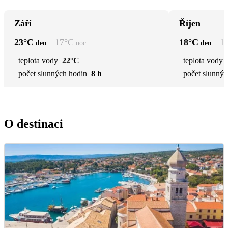
Září
Říjen
23
°C
17
°C
18
°C
1
den
noc
den
teplota vody
22°C
teplota vody
počet slunných hodin
8 h
počet slunnýc
O destinaci