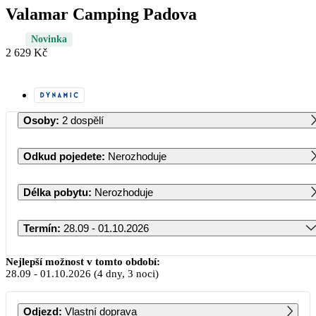
Valamar Camping Padova
Novinka
2 629 Kč
Osoby
:
2 dospělí
Odkud pojedete
:
Nerozhoduje
Délka pobytu
:
Nerozhoduje
Termín
:
28.09 - 01.10.2026
Září 2026
Nejlepší možnost v tomto období:
28.09
-
01.10.2026
(4 dny, 3 noci)
PO
ÚT
ST
ČT
PÁ
SO
NE
Odjezd
:
Vlastní doprava