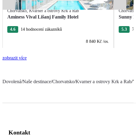
Chorvatsko
,
Kvarner a ostrovy Krk a Rab
Chorvats
Aminess Vival Lišanj Family Hotel
Sunny B
4.6
14 hodnocení zákazníků
5.3
77
8 840 Kč
/os.
zobrazit více
Dovolená
/
Naše destinace
/
Chorvatsko
/
Kvarner a ostrovy Krk a Rab
/
V
Kontakt