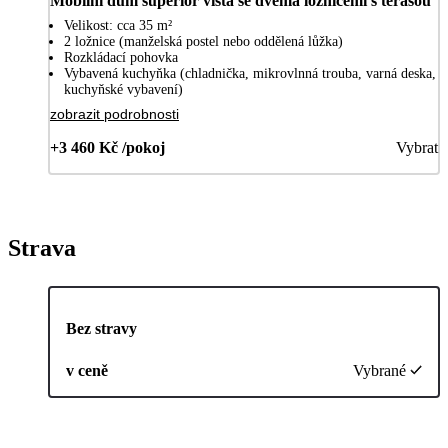
Mobilní dům superior vista se dvěma ložnicemi s terasou
Velikost: cca 35 m²
2 ložnice (manželská postel nebo oddělená lůžka)
Rozkládací pohovka
Vybavená kuchyňka (chladnička, mikrovlnná trouba, varná deska,
kuchyňské vybavení)
zobrazit podrobnosti
+3 460 Kč /pokoj
Vybrat
Strava
Bez stravy
v ceně
Vybrané