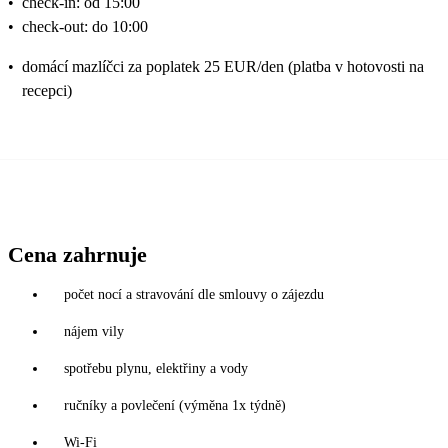
•
check-in: od 15:00
•
check-out: do 10:00
•
domácí mazlíčci za poplatek 25 EUR/den (platba v hotovosti na
recepci)
Cena zahrnuje
počet nocí a stravování dle smlouvy o zájezdu
nájem vily
spotřebu plynu, elektřiny a vody
ručníky a povlečení (výměna 1x týdně)
Wi-Fi