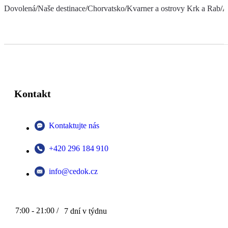
Dovolená
/
Naše destinace
/
Chorvatsko
/
Kvarner a ostrovy Krk a Rab
/
A
Kontakt
Kontaktujte nás
+420 296 184 910
info@cedok.cz
7:00 - 21:00 /
7 dní v týdnu