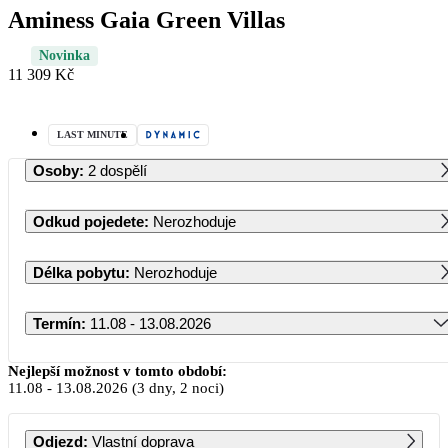
Aminess Gaia Green Villas
Novinka
11 309 Kč
LAST MINUTE
Osoby
:
2 dospělí
Odkud pojedete
:
Nerozhoduje
Délka pobytu
:
Nerozhoduje
Termín
:
11.08 - 13.08.2026
Srpen 2026
Nejlepší možnost v tomto období:
11.08
-
13.08.2026
(3 dny, 2 noci)
PO
ÚT
ST
ČT
PÁ
SO
NE
Odjezd
:
Vlastní doprava