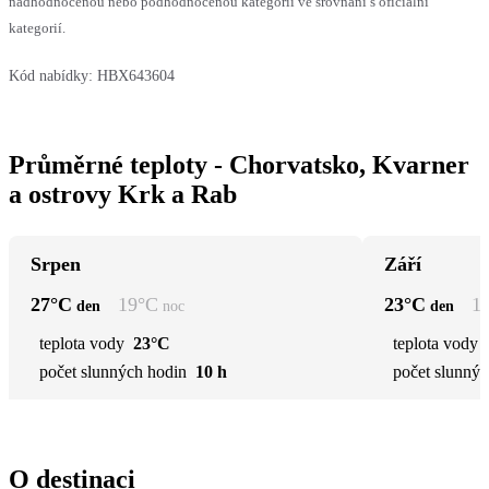
nadhodnocenou nebo podhodnocenou kategorii ve srovnání s oficiální
kategorií.
Kód nabídky:
HBX643604
Průměrné teploty - Chorvatsko, Kvarner
a ostrovy Krk a Rab
Srpen
Září
27
°C
19
°C
23
°C
1
den
noc
den
teplota vody
23°C
teplota vody
počet slunných hodin
10 h
počet slunnýc
O destinaci