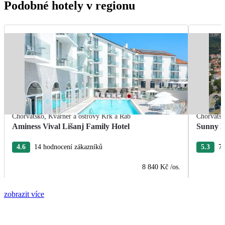
Podobné hotely v regionu
Chorvatsko
,
Kvarner a ostrovy Krk a Rab
Chorvats
Aminess Vival Lišanj Family Hotel
Sunny B
4.6
14 hodnocení zákazníků
5.3
77
8 840 Kč
/os.
zobrazit více