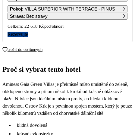
1
2
Pokoj
:
VILLA SUPERIOR WITH TERRACE - PINUS
Strava
:
Bez stravy
3
4
5
6
7
8
9
Celkem:
22 618 Kč
podrobnosti
Rezervujte
10
11
12
13
14
15
16
11 309
11 309
11 519
11 089
10 429
11 469
uložit do oblíbených
17
18
19
20
21
22
23
11 719
10 659
9 529
9 949
9 949
9 949
Proč si vybrat tento hotel
24
25
26
27
28
29
30
9 949
9 949
9 949
8 839
7 889
8 049
7 559
Aminess Gaia Green Villas je překrásné místo umístěné do zeleně,
31
7 559
obklopeno stromy a přitom několik kroků od krásné oblázkové
pláže. Njivice jsou ideálním místem pro ty, co hledají klidnou
dovolenou. Ostrov Krk je s pevninou spojen mostem, který je pouze
několik kilometrů vzdálen od chorvatské dálniční sítě.
klidná dovolená
krásné cyklostezky