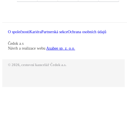
O společnosti
Kariéra
Partnerská sekce
Ochrana osobních údajů
Čedok a.s
Návrh a realizace webu
Axabee sp. z. o.o.
© 2026, cestovní kancelář Čedok a.s.