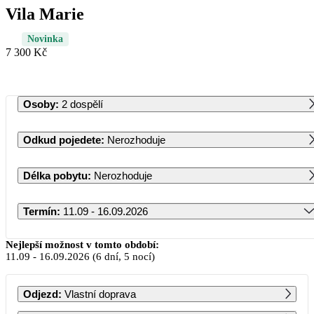
Vila Marie
Novinka
7 300 Kč
Osoby
:
2 dospělí
Odkud pojedete
:
Nerozhoduje
Délka pobytu
:
Nerozhoduje
Termín
:
11.09 - 16.09.2026
Září 2026
Nejlepší možnost v tomto období:
11.09
-
16.09.2026
(6 dní, 5 nocí)
PO
ÚT
ST
ČT
PÁ
SO
NE
Odjezd
:
Vlastní doprava
1
2
3
4
5
6