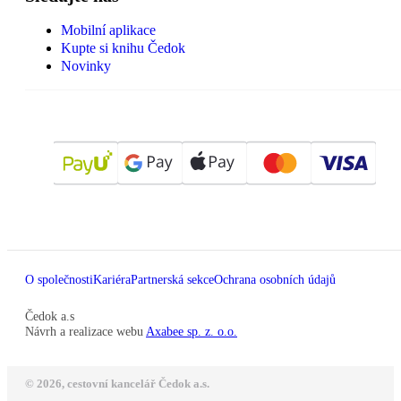
Mobilní aplikace
Kupte si knihu Čedok
Novinky
O společnosti
Kariéra
Partnerská sekce
Ochrana osobních údajů
Čedok a.s
Návrh a realizace webu
Axabee sp. z. o.o.
© 2026, cestovní kancelář Čedok a.s.