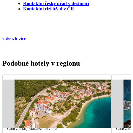
Kontaktní český úřad v destinaci
Kontaktní cizí úřad v ČR
zobrazit více
Podobné hotely v regionu
Chorvatsko
,
Makarská riviéra
Chorvats