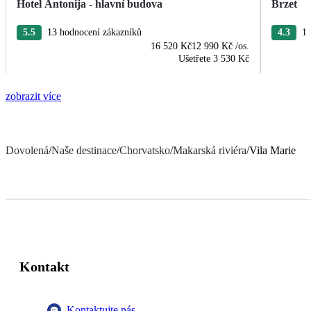
Hotel Antonija - hlavní budova
Brzet
5.5
13 hodnocení zákazníků
4.3
10
16 520 Kč
12 990 Kč
/os.
Ušetřete
3 530 Kč
zobrazit více
Dovolená
/
Naše destinace
/
Chorvatsko
/
Makarská riviéra
/
Vila Marie
Kontakt
Kontaktujte nás