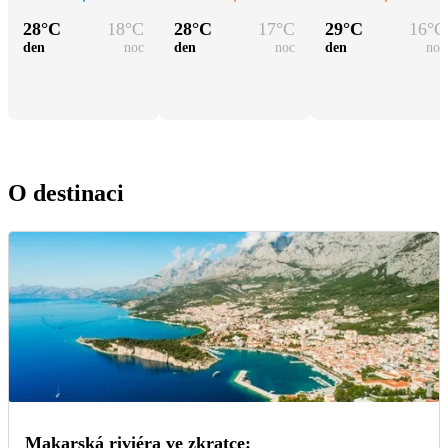
28
°C
18
°C
28
°C
17
°C
29
°C
16
°C
den
noc
den
noc
den
noc
O destinaci
Makarská riviéra ve zkratce: