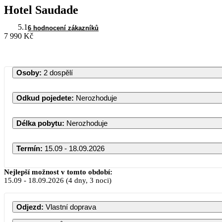
Hotel Saudade
5.1
6 hodnocení zákazníků
7 990 Kč
Osoby
:
2 dospělí
Odkud pojedete
:
Nerozhoduje
Délka pobytu
:
Nerozhoduje
Termín
:
15.09 - 18.09.2026
Září 2026
Nejlepší možnost v tomto období:
15.09
-
18.09.2026
(4 dny, 3 noci)
PO
ÚT
ST
ČT
PÁ
SO
Odjezd
:
Vlastní doprava
1
2
3
4
5