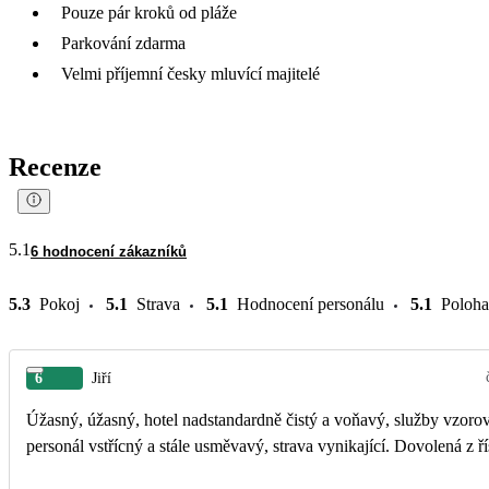
Pouze pár kroků od pláže
Parkování zdarma
Velmi příjemní česky mluvící majitelé
Recenze
5.1
6 hodnocení zákazníků
5.3
Pokoj
5.1
Strava
5.1
Hodnocení personálu
5.1
Poloha
6
Jiří
Úžasný, úžasný, hotel nadstandardně čistý a voňavý, služby vzorov
personál vstřícný a stále usměvavý, strava vynikající. Dovolená z ří