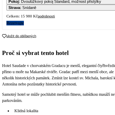
Pokoj
:
Dvoulůžkový pokoj Standard, možnost přistýlky
14 019
14 019
14 019
14 019
14 019
14
Strava
:
Snídaně
7
8
9
10
11
12
Celkem:
15 980 Kč
podrobnosti
14 019
14 019
14 019
14 019
14 019
13 609
13
Rezervujte
14
15
16
17
18
19
12 799
7 990
7 189
7 189
7 189
7 189
7 
uložit do oblíbených
21
22
23
24
25
26
7 189
7 189
7 189
7 189
7 189
7 189
7 
Proč si vybrat tento hotel
28
29
30
7 189
6 869
6 539
Hotel Saudade v chorvatském Gradacu je menší, elegantní čtyřhvězdi
přímo u moře na Makarské riviéře. Gradac patří mezi menší obce, ale 
několik historických památek. Zmínit lze kostel sv. Michala, barokní k
Antonína nebo pozůstatky historické pevnosti.
Samotný hotel se může pochlubit menším fitness, nabídkou masáží n
parkováním.
Klidná lokalita