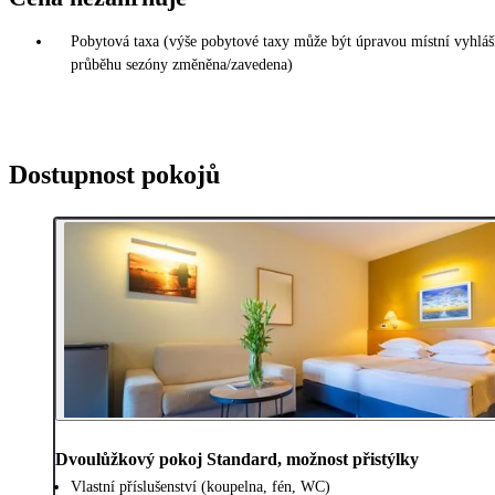
Pobytová taxa (výše pobytové taxy může být úpravou místní vyhláš
průběhu sezóny změněna/zavedena)
Dostupnost pokojů
Dvoulůžkový pokoj Standard, možnost přistýlky
Vlastní příslušenství (koupelna, fén, WC)