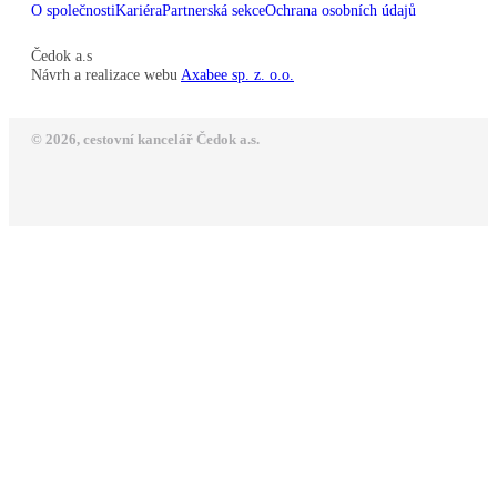
O společnosti
Kariéra
Partnerská sekce
Ochrana osobních údajů
Čedok a.s
Návrh a realizace webu
Axabee sp. z. o.o.
© 2026, cestovní kancelář Čedok a.s.