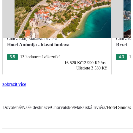
Chorvatsko
,
Makarská riviéra
Chorvats
Hotel Antonija - hlavní budova
Brzet
5.5
13 hodnocení zákazníků
4.3
10
16 520 Kč
12 990 Kč
/os.
Ušetřete
3 530 Kč
zobrazit více
Dovolená
/
Naše destinace
/
Chorvatsko
/
Makarská riviéra
/
Hotel Saudad