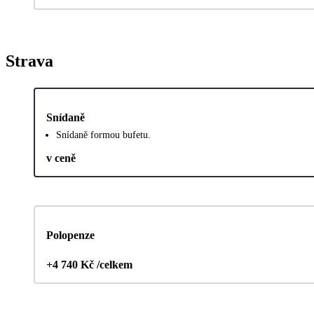
Strava
Snídaně
Snídaně formou bufetu.
v ceně
Polopenze
+4 740 Kč /celkem