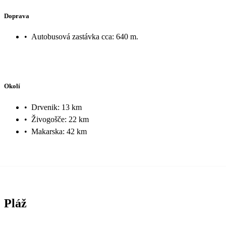
Doprava
•
Autobusová zastávka cca: 640 m.
Okolí
•
Drvenik: 13 km
•
Živogošče: 22 km
•
Makarska: 42 km
Pláž