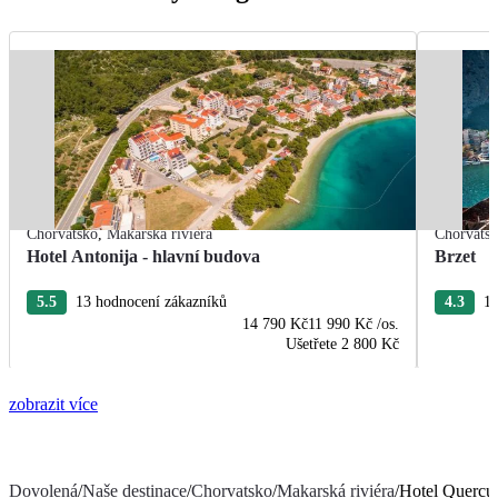
Chorvatsko
,
Makarská riviéra
Chorvats
Hotel Antonija - hlavní budova
Brzet
5.5
13 hodnocení zákazníků
4.3
10
14 790 Kč
11 990 Kč
/os.
Ušetřete
2 800 Kč
zobrazit více
Dovolená
/
Naše destinace
/
Chorvatsko
/
Makarská riviéra
/
Hotel Quercu