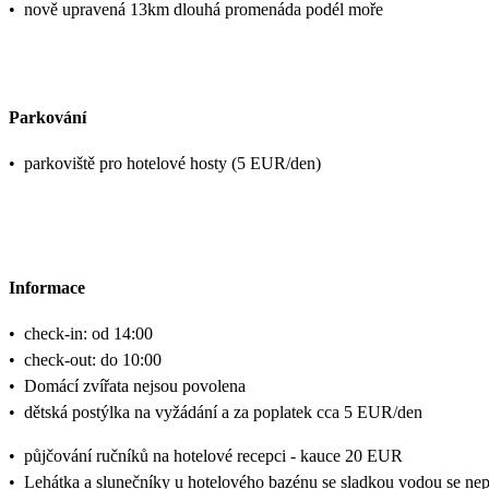
•
nově upravená 13km dlouhá promenáda podél moře
Parkování
•
parkoviště pro hotelové hosty (5 EUR/den)
Informace
•
check-in: od 14:00
•
check-out: do 10:00
•
Domácí zvířata nejsou povolena
•
dětská postýlka na vyžádání a za poplatek cca 5 EUR/den
•
půjčování ručníků na hotelové recepci - kauce 20 EUR
•
Lehátka a slunečníky u hotelového bazénu se sladkou vodou se nepl