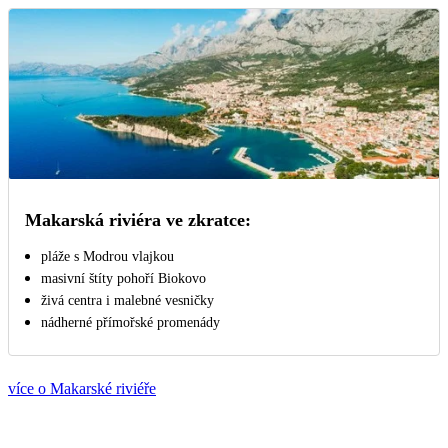
Makarská riviéra ve zkratce:
pláže s Modrou vlajkou
masivní štíty pohoří Biokovo
živá centra i malebné vesničky
nádherné přímořské promenády
více o Makarské riviéře