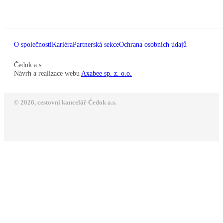
O společnosti
Kariéra
Partnerská sekce
Ochrana osobních údajů
Čedok a.s
Návrh a realizace webu
Axabee sp. z. o.o.
© 2026, cestovní kancelář Čedok a.s.