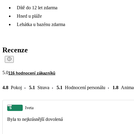
Dítě do 12 let zdarma
Hned u pláže
Lehátka u bazénu zdarma
Recenze
5.0
116 hodnocení zákazníků
4.8
Pokoj
5.1
Strava
5.1
Hodnocení personálu
1.8
Anima
6
Iveta
Byla to nejkrásnější dovolená