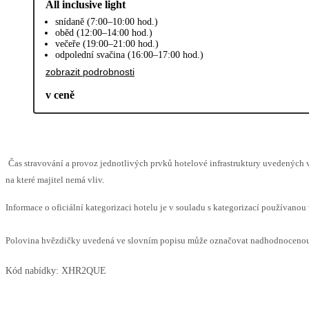
All inclusive light
snídaně (7:00–10:00 hod.)
oběd (12:00–14:00 hod.)
večeře (19:00–21:00 hod.)
odpolední svačina (16:00–17:00 hod.)
zobrazit podrobnosti
v ceně
Čas stravování a provoz jednotlivých prvků hotelové infrastruktury uvedenýc
na které majitel nemá vliv.
Informace o oficiální kategorizaci hotelu je v souladu s kategorizací používanou 
Polovina hvězdičky uvedená ve slovním popisu může označovat nadhodnocenou n
Kód nabídky:
XHR2QUE