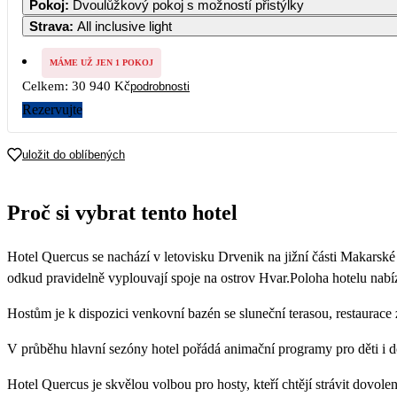
Pokoj
:
Dvoulůžkový pokoj s možností přistýlky
Strava
:
All inclusive light
MÁME UŽ JEN 1 POKOJ
Celkem:
30 940 Kč
podrobnosti
Rezervujte
uložit do oblíbených
Proč si vybrat tento hotel
Hotel Quercus se nachází v letovisku Drvenik na jižní části Makarské 
odkud pravidelně vyplouvají spoje na ostrov Hvar.Poloha hotelu nabí
Hostům je k dispozici venkovní bazén se sluneční terasou, restaurac
V průběhu hlavní sezóny hotel pořádá animační programy pro děti i d
Hotel Quercus je skvělou volbou pro hosty, kteří chtějí strávit dovol