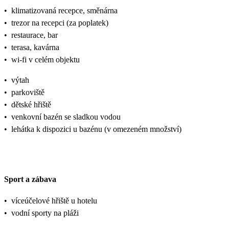
•
klimatizovaná recepce, směnárna
•
trezor na recepci (za poplatek)
•
restaurace, bar
•
terasa, kavárna
•
wi-fi v celém objektu
•
výtah
•
parkoviště
•
dětské hřiště
•
venkovní bazén se sladkou vodou
•
lehátka k dispozici u bazénu (v omezeném množství)
Sport a zábava
•
víceúčelové hřiště u hotelu
•
vodní sporty na pláži