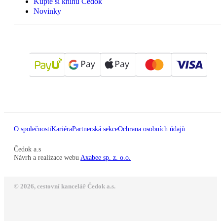
Kupte si knihu Čedok
Novinky
O společnosti
Kariéra
Partnerská sekce
Ochrana osobních údajů
Čedok a.s
Návrh a realizace webu
Axabee sp. z. o.o.
© 2026, cestovní kancelář Čedok a.s.