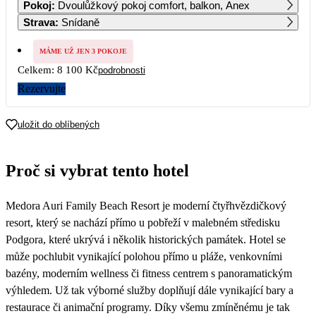
Pokoj
:
Dvoulůžkový pokoj comfort, balkon, Anex
6 030
6 030
6 030
6 030
Strava
:
Snídaně
5
6
7
8
9
10
11
6 030
6 030
5 370
4 710
4 050
4 050
4 050
MÁME UŽ JEN 3 POKOJE
Celkem:
8 100 Kč
podrobnosti
12
13
14
15
16
17
18
4 050
4 050
Rezervujte
19
20
21
22
23
24
25
4 050
4 050
4 050
4 050
4 050
4 050
4 050
uložit do oblíbených
26
27
28
29
30
31
4 050
4 050
4 050
Proč si vybrat tento hotel
Medora Auri Family Beach Resort je moderní čtyřhvězdičkový
resort, který se nachází přímo u pobřeží v malebném středisku
Podgora, které ukrývá i několik historických památek. Hotel se
může pochlubit vynikající polohou přímo u pláže, venkovními
bazény, moderním wellness či fitness centrem s panoramatickým
výhledem. Už tak výborné služby doplňují dále vynikající bary a
restaurace či animační programy. Díky všemu zmíněnému je tak