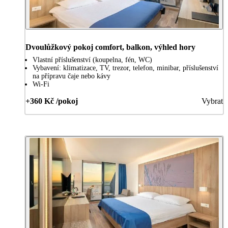
Dvoulůžkový pokoj comfort, balkon, výhled hory
Vlastní příslušenství (koupelna, fén, WC)
Vybavení: klimatizace, TV, trezor, telefon, minibar, příslušenství
na přípravu čaje nebo kávy
Wi-Fi
+360 Kč /pokoj
Vybrat