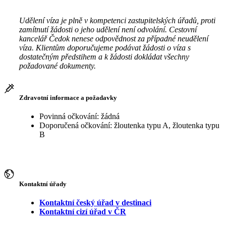
Udělení víza je plně v kompetenci zastupitelských úřadů, proti
zamítnutí žádosti o jeho udělení není odvolání. Cestovní
kancelář Čedok nenese odpovědnost za případné neudělení
víza. Klientům doporučujeme podávat žádosti o víza s
dostatečným předstihem a k žádosti dokládat všechny
požadované dokumenty.
Zdravotní informace a požadavky
Povinná očkování: žádná
Doporučená očkování: žloutenka typu A, žloutenka typu
B
Kontaktní úřady
Kontaktní český úřad v destinaci
Kontaktní cizí úřad v ČR