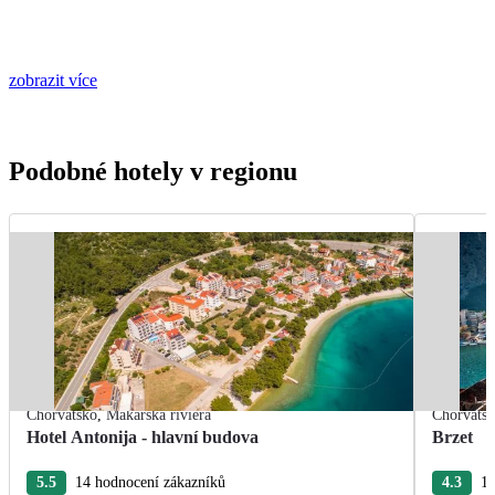
zobrazit více
Podobné hotely v regionu
Chorvatsko
,
Makarská riviéra
Chorvats
Hotel Antonija - hlavní budova
Brzet
5.5
14 hodnocení zákazníků
4.3
10