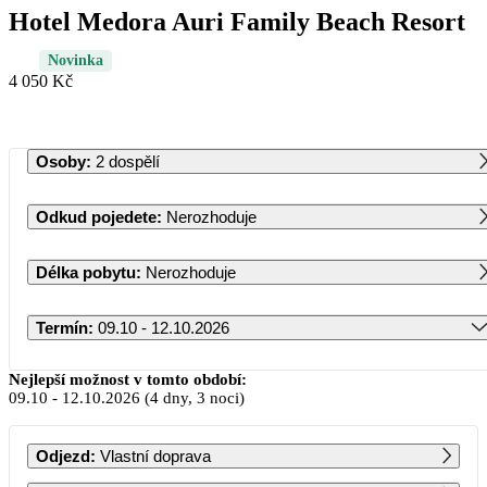
Hotel Medora Auri Family Beach Resort
Novinka
4 050 Kč
Osoby
:
2 dospělí
Odkud pojedete
:
Nerozhoduje
Délka pobytu
:
Nerozhoduje
Termín
:
09.10 - 12.10.2026
Říjen 2026
Nejlepší možnost v tomto období:
09.10
-
12.10.2026
(4 dny, 3 noci)
PO
ÚT
ST
ČT
PÁ
SO
NE
Odjezd
:
Vlastní doprava
1
2
3
4