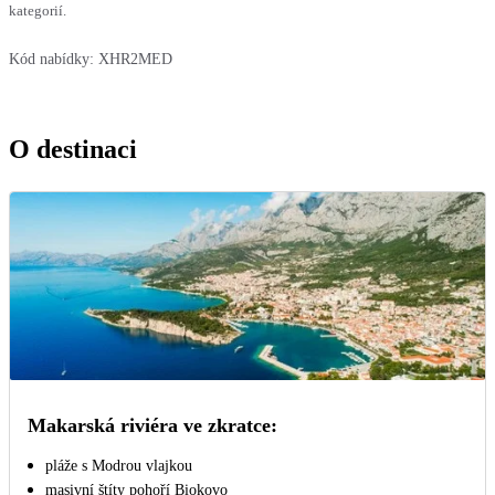
kategorií.
Kód nabídky:
XHR2MED
O destinaci
Makarská riviéra ve zkratce:
pláže s Modrou vlajkou
masivní štíty pohoří Biokovo