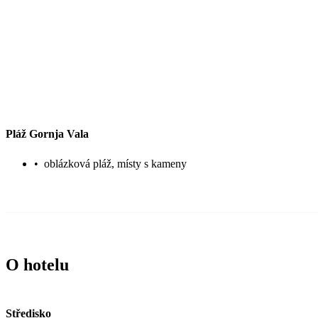
Pláž Gornja Vala
•
oblázková pláž, místy s kameny
O hotelu
Středisko