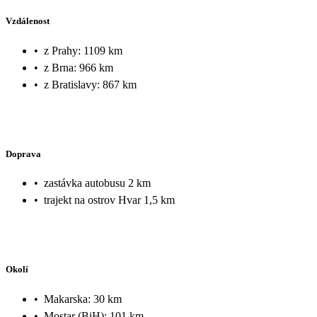
Vzdálenost
•
z Prahy: 1109 km
•
z Brna: 966 km
•
z Bratislavy: 867 km
Doprava
•
zastávka autobusu 2 km
•
trajekt na ostrov Hvar 1,5 km
Okolí
•
Makarska: 30 km
•
Mostar (BiH): 101 km