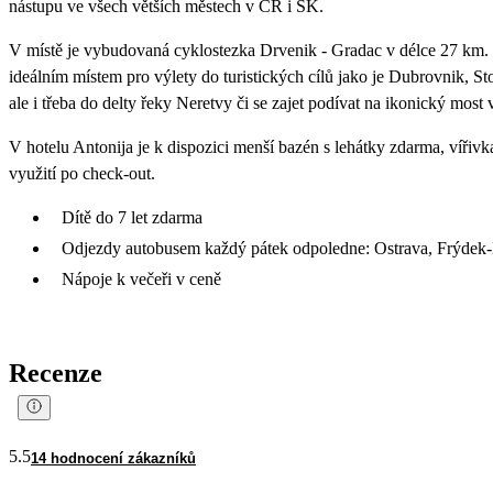
nástupu ve všech větších městech v ČR i SK.
V místě je vybudovaná cyklostezka Drvenik - Gradac v délce 27 km. 
ideálním místem pro výlety do turistických cílů jako je Dubrovnik, St
ale i třeba do delty řeky Neretvy či se zajet podívat na ikonický mos
V hotelu Antonija je k dispozici menší bazén s lehátky zdarma, vířivk
využití po check-out.
Dítě do 7 let zdarma
Odjezdy autobusem každý pátek odpoledne: Ostrava, Frýdek-
Nápoje k večeři v ceně
Recenze
5.5
14 hodnocení zákazníků