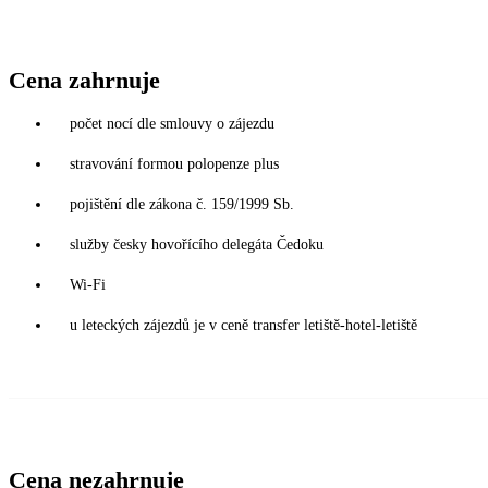
Cena zahrnuje
počet nocí dle smlouvy o zájezdu
stravování formou polopenze plus
pojištění dle zákona č. 159/1999 Sb.
služby česky hovořícího delegáta Čedoku
Wi-Fi
u leteckých zájezdů je v ceně transfer letiště-hotel-letiště
Cena nezahrnuje