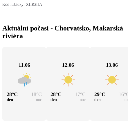
Kód nabídky:
XHR2IJA
Aktuální počasí - Chorvatsko, Makarská
riviéra
11.06
12.06
13.06
28
°C
18
°C
28
°C
17
°C
29
°C
16
°C
den
noc
den
noc
den
noc