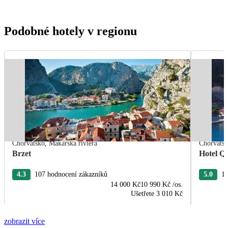
Podobné hotely v regionu
Chorvatsko
,
Makarská riviéra
Chorvats
Brzet
Hotel Q
4.3
107 hodnocení zákazníků
5.0
11
14 000 Kč
10 990 Kč
/os.
Ušetřete
3 010 Kč
zobrazit více