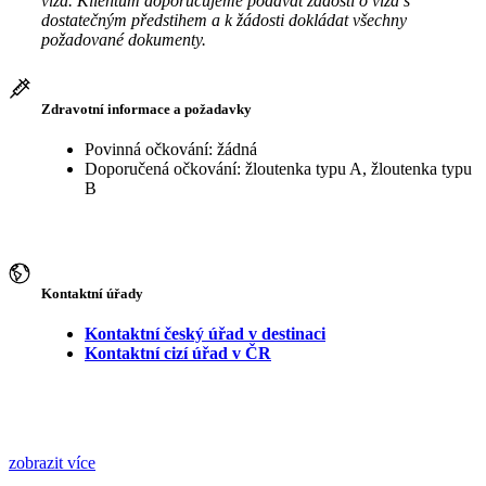
víza. Klientům doporučujeme podávat žádosti o víza s
dostatečným předstihem a k žádosti dokládat všechny
požadované dokumenty.
Zdravotní informace a požadavky
Povinná očkování: žádná
Doporučená očkování: žloutenka typu A, žloutenka typu
B
Kontaktní úřady
Kontaktní český úřad v destinaci
Kontaktní cizí úřad v ČR
zobrazit více