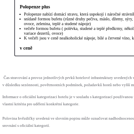
Polopenze plus
Polopenze nabízí domácí stravu, která uspokojí i náročné strávní
snídaně formou bufetu (různé druhy pečiva, máslo, džemy, sýry, 
ovoce, zelenina, teplé a studené nápoje)
večeře formou bufetu ( polévka, studené a teplé předkrmy, několi
variace dezertů, ovoce)
K večeři jsou v ceně nealkoholické nápoje, bílé a červené víno, 
v ceně
Čas stravování a provoz jednotlivých prvků hotelové infrastruktury uvedený
v důsledku sezónnosti, povětrnostních podmínek, požadavků hostů nebo vyšší moc
Informace o oficiální kategorizaci hotelu je v souladu s kategorizací používanou
vlastní kritéria pro udělení konkrétní kategorie.
Polovina hvězdičky uvedená ve slovním popisu může označovat nadhodnoceno
srovnání s oficiální kategorií.