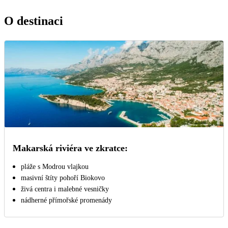
O destinaci
Makarská riviéra ve zkratce:
pláže s Modrou vlajkou
masivní štíty pohoří Biokovo
živá centra i malebné vesničky
nádherné přímořské promenády