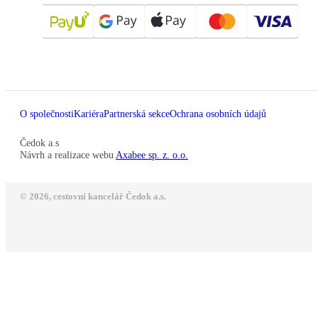
O společnosti
Kariéra
Partnerská sekce
Ochrana osobních údajů
Čedok a.s
Návrh a realizace webu
Axabee sp. z. o.o.
© 2026, cestovní kancelář Čedok a.s.