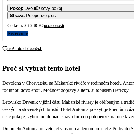
1
2
3
4
Pokoj
:
Dvoulůžkový pokoj
15 990
11 
Strava
:
Polopenze plus
7
8
9
10
11
1
Celkem:
23 980 Kč
podrobnosti
15 990
11 
Rezervujte
14
15
16
17
18
1
uložit do oblíbených
21
22
23
24
25
2
Proč si vybrat tento hotel
28
29
30
Dovolená v Chorvatsku na Makarské riviéře v rodinném hotelu Antonij
rodinnou dovolenou. Možnost dopravy autem, autobusem i letecky.
Letovisko Drvenik v jižní části Makarské riviéry je oblíbeným a trad
českých a slovenských turistů. Hotel Antonija poskytuje klientům záz
čisté pokoje, výbornou domácí stravu formou polopenze, nápoje k več
Do hotelu Antonija můžete jet vlastním autem nebo letět z Prahy do S