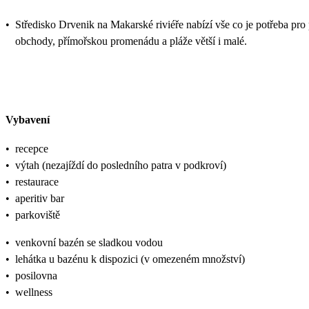
•
Středisko Drvenik na Makarské riviéře nabízí vše co je potřeba pr
obchody, přímořskou promenádu a pláže větší i malé.
Vybavení
•
recepce
•
výtah (nezajíždí do posledního patra v podkroví)
•
restaurace
•
aperitiv bar
•
parkoviště
•
venkovní bazén se sladkou vodou
•
lehátka u bazénu k dispozici (v omezeném množství)
•
posilovna
•
wellness