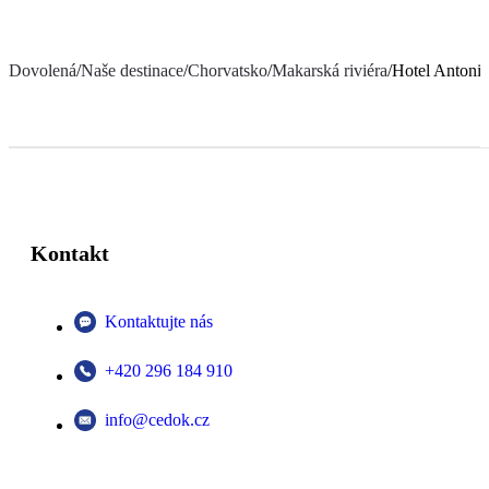
Dovolená
/
Naše destinace
/
Chorvatsko
/
Makarská riviéra
/
Hotel Antonij
Kontakt
Kontaktujte nás
+420 296 184 910
info@cedok.cz