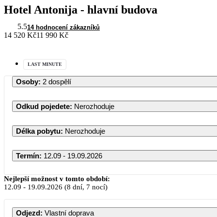
Hotel Antonija - hlavní budova
5.5
14 hodnocení zákazníků
14 520 Kč
11 990 Kč
LAST MINUTE
Osoby
:
2 dospělí
Odkud pojedete
:
Nerozhoduje
Délka pobytu
:
Nerozhoduje
Termín
:
12.09 - 19.09.2026
Září 2026
Nejlepší možnost v tomto období:
12.09
-
19.09.2026
(8 dní, 7 nocí)
PO
ÚT
ST
ČT
PÁ
S
Odjezd
:
Vlastní doprava