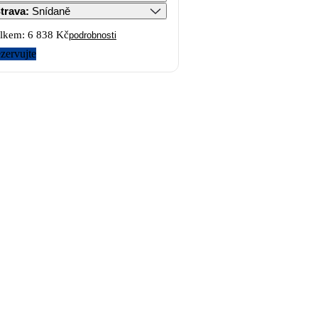
trava
:
Snídaně
lkem:
6 838 Kč
podrobnosti
zervujte