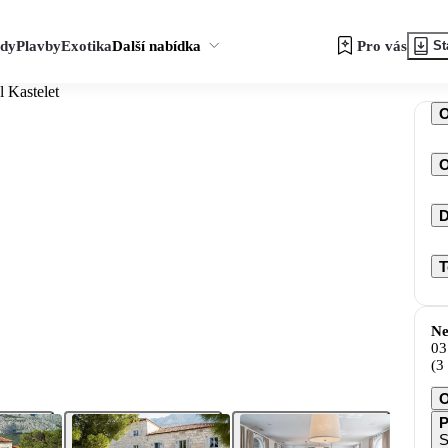
zdy
Plavby
Exotika
Další nabídka
Pro vás
St
l Kastelet
O
D
T
Ne
03
(3
O
P