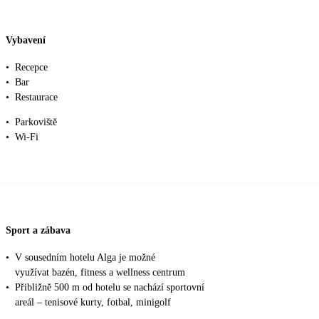
Vybavení
•
Recepce
•
Bar
•
Restaurace
•
Parkoviště
•
Wi-Fi
Sport a zábava
•
V sousedním hotelu Alga je možné
využívat bazén, fitness a wellness centrum
•
Přibližně 500 m od hotelu se nachází sportovní
areál – tenisové kurty, fotbal, minigolf