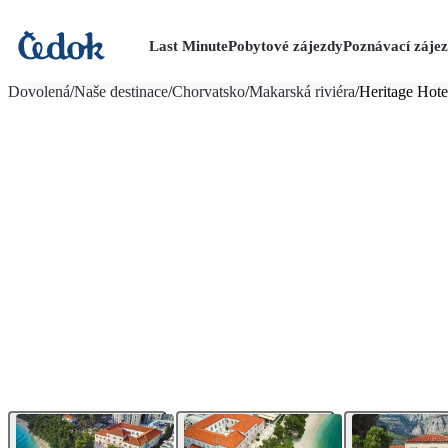
Last Minute
Pobytové zájezdy
Poznávací záje
více fotografií (14)
Dovolená
/
Naše destinace
/
Chorvatsko
/
Makarská riviéra
/
Heritage Hote