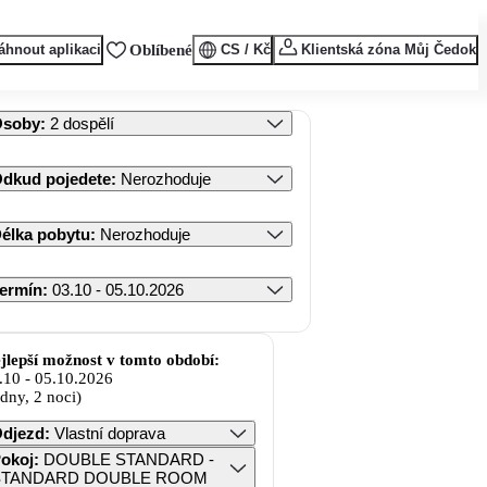
áhnout aplikaci
Oblíbené
CS / Kč
Klientská zóna Můj Čedok
Osoby
:
2 dospělí
dkud pojedete
:
Nerozhoduje
élka pobytu
:
Nerozhoduje
ermín
:
03.10 - 05.10.2026
jlepší možnost v tomto období:
.10
-
05.10.2026
 dny, 2 noci)
djezd
:
Vlastní doprava
okoj
:
DOUBLE STANDARD -
STANDARD DOUBLE ROOM