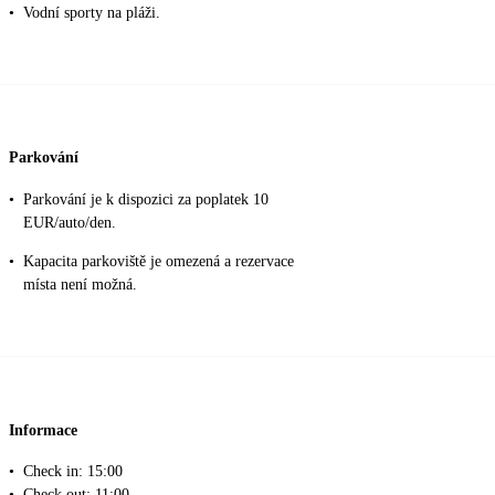
•
Vodní sporty na pláži.
Parkování
•
Parkování je k dispozici za poplatek 10
EUR/auto/den.
•
Kapacita parkoviště je omezená a rezervace
místa není možná.
Informace
•
Check in: 15:00
•
Check out: 11:00