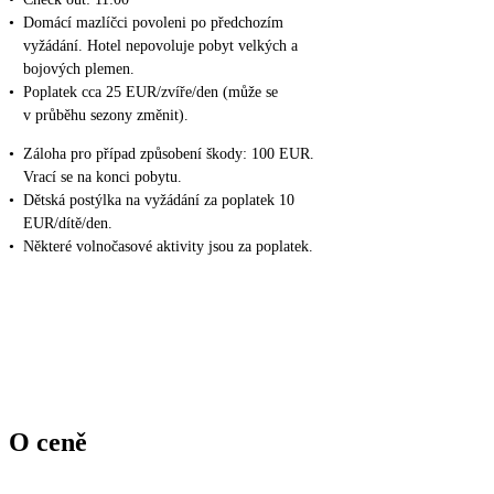
•
Domácí mazlíčci povoleni po předchozím
vyžádání. Hotel nepovoluje pobyt velkých a
bojových plemen.
•
Poplatek cca 25 EUR/zvíře/den (může se
v průběhu sezony změnit).
•
Záloha pro případ způsobení škody: 100 EUR.
Vrací se na konci pobytu.
•
Dětská postýlka na vyžádání za poplatek 10
EUR/dítě/den.
•
Některé volnočasové aktivity jsou za poplatek.
O ceně