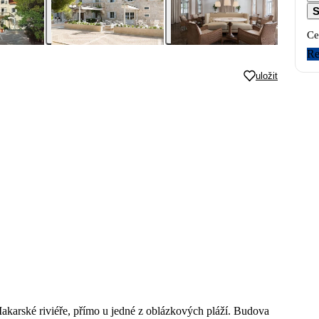
S
Ce
Re
uložit
akarské riviéře, přímo u jedné z oblázkových pláží. Budova