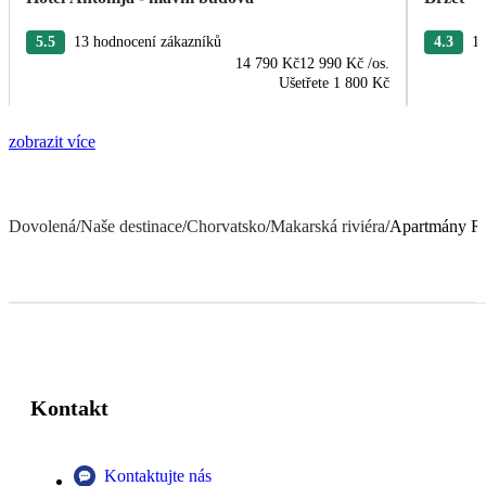
5.5
13 hodnocení zákazníků
4.3
10
14 790 Kč
12 990 Kč
/os.
Ušetřete
1 800 Kč
zobrazit více
Dovolená
/
Naše destinace
/
Chorvatsko
/
Makarská riviéra
/
Apartmány R
Kontakt
Kontaktujte nás