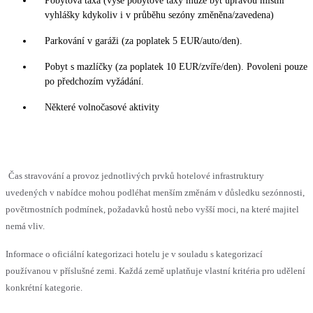
Pobytová taxa (výše pobytové taxy může být úpravou místní
vyhlášky kdykoliv i v průběhu sezóny změněna/zavedena)
Parkování v garáži (za poplatek 5 EUR/auto/den).
Pobyt s mazlíčky (za poplatek 10 EUR/zvíře/den). Povoleni pouze
po předchozím vyžádání.
Některé volnočasové aktivity
Čas stravování a provoz jednotlivých prvků hotelové infrastruktury
uvedených v nabídce mohou podléhat menším změnám v důsledku sezónnosti,
povětrnostních podmínek, požadavků hostů nebo vyšší moci, na které majitel
nemá vliv.
Informace o oficiální kategorizaci hotelu je v souladu s kategorizací
používanou v příslušné zemi. Každá země uplatňuje vlastní kritéria pro udělení
konkrétní kategorie.