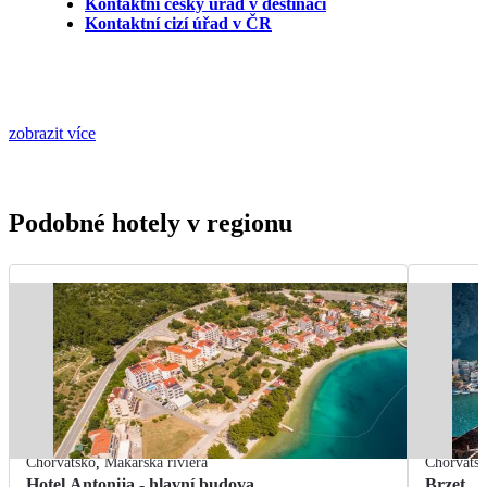
Kontaktní český úřad v destinaci
Kontaktní cizí úřad v ČR
zobrazit více
Podobné hotely v regionu
Chorvatsko
,
Makarská riviéra
Chorvats
Hotel Antonija - hlavní budova
Brzet