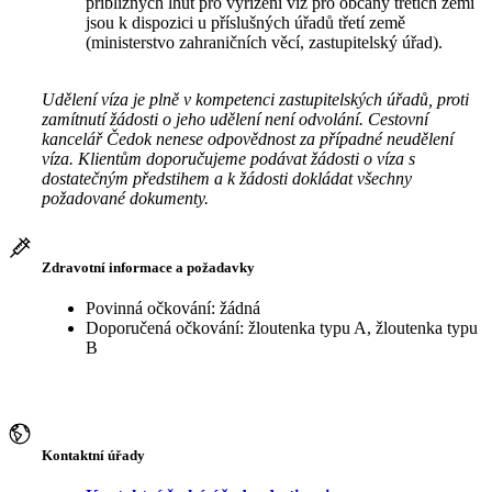
přibližných lhůt pro vyřízení víz pro občany třetích zemí
jsou k dispozici u příslušných úřadů třetí země
(ministerstvo zahraničních věcí, zastupitelský úřad).
Udělení víza je plně v kompetenci zastupitelských úřadů, proti
zamítnutí žádosti o jeho udělení není odvolání. Cestovní
kancelář Čedok nenese odpovědnost za případné neudělení
víza. Klientům doporučujeme podávat žádosti o víza s
dostatečným předstihem a k žádosti dokládat všechny
požadované dokumenty.
Zdravotní informace a požadavky
Povinná očkování: žádná
Doporučená očkování: žloutenka typu A, žloutenka typu
B
Kontaktní úřady