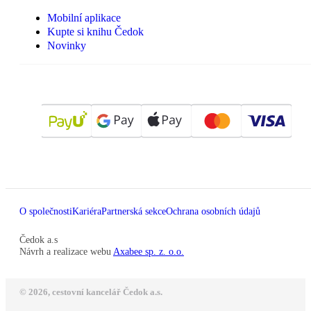
Mobilní aplikace
Kupte si knihu Čedok
Novinky
O společnosti
Kariéra
Partnerská sekce
Ochrana osobních údajů
Čedok a.s
Návrh a realizace webu
Axabee sp. z. o.o.
© 2026, cestovní kancelář Čedok a.s.