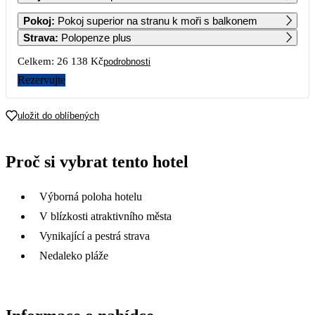
1
2
Pokoj
:
Pokoj superior na stranu k moři s balkonem
Strava
:
Polopenze plus
3
4
5
6
7
8
9
Celkem:
26 138 Kč
podrobnosti
Rezervujte
10
11
12
13
14
15
16
13 069
12 619
12 619
12 619
12 619
uložit do oblíbených
17
18
19
20
21
22
23
12 619
12 619
12 619
12 619
12 259
11 899
11 549
Proč si vybrat tento hotel
24
25
26
27
28
29
30
11 549
11 549
11 549
11 549
11 549
11 549
11 969
Výborná poloha hotelu
31
12 389
V blízkosti atraktivního města
Vynikající a pestrá strava
Nedaleko pláže