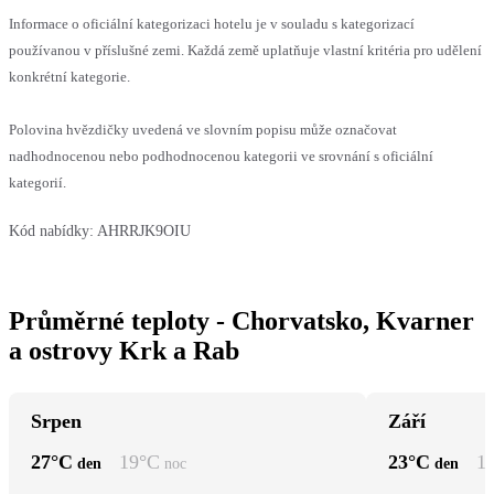
Informace o oficiální kategorizaci hotelu je v souladu s kategorizací
používanou v příslušné zemi. Každá země uplatňuje vlastní kritéria pro udělení
konkrétní kategorie.
Polovina hvězdičky uvedená ve slovním popisu může označovat
nadhodnocenou nebo podhodnocenou kategorii ve srovnání s oficiální
kategorií.
Kód nabídky:
AHRRJK9OIU
Průměrné teploty - Chorvatsko, Kvarner
a ostrovy Krk a Rab
Srpen
Září
27
°C
19
°C
23
°C
1
den
noc
den