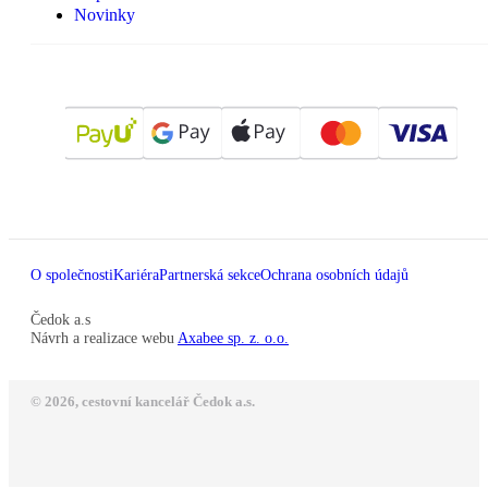
Novinky
O společnosti
Kariéra
Partnerská sekce
Ochrana osobních údajů
Čedok a.s
Návrh a realizace webu
Axabee sp. z. o.o.
© 2026, cestovní kancelář Čedok a.s.