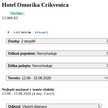
Hotel Omorika Crikvenica
Novinka
13 069 Kč
LAST MINUTE
Osoby
:
2 dospělí
Odkud pojedete
:
Nerozhoduje
Délka pobytu
:
Nerozhoduje
Termín
:
12.08 - 15.08.2026
Srpen 2026
Nejlepší možnost v tomto období:
12.08
-
15.08.2026
(4 dny, 3 noci)
PO
ÚT
ST
ČT
PÁ
SO
NE
Odjezd
:
Vlastní doprava