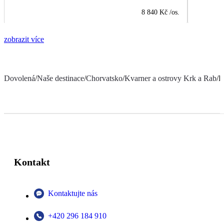
8 840 Kč
/os.
zobrazit více
Dovolená
/
Naše destinace
/
Chorvatsko
/
Kvarner a ostrovy Krk a Rab
/
H
Kontakt
Kontaktujte nás
+420 296 184 910