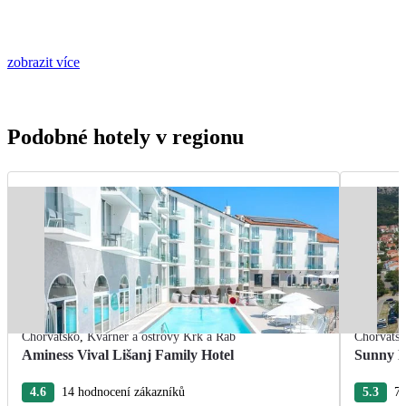
zobrazit více
Podobné hotely v regionu
Chorvatsko
,
Kvarner a ostrovy Krk a Rab
Chorvats
Aminess Vival Lišanj Family Hotel
Sunny B
4.6
14 hodnocení zákazníků
5.3
77