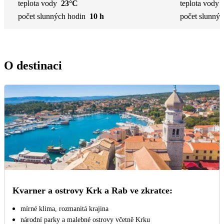
teplota vody
23°C
teplota vody
počet slunných hodin
10 h
počet slunnýc
O destinaci
Kvarner a ostrovy Krk a Rab ve zkratce:
mírné klima, rozmanitá krajina
národní parky a malebné ostrovy včetně Krku