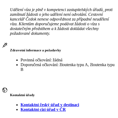
Udělení víza je plně v kompetenci zastupitelských úřadů, proti
zamítnutí žádosti o jeho udělení není odvolání. Cestovní
kancelář Čedok nenese odpovědnost za případné neudělení
víza. Klientům doporučujeme podávat žádosti o víza s
dostatečným předstihem a k žádosti dokládat všechny
požadované dokumenty.
Zdravotní informace a požadavky
Povinná očkování: žádná
Doporučená očkování: žloutenka typu A, žloutenka typu
B
Kontaktní úřady
Kontaktní český úřad v destinaci
Kontaktní cizí úřad v ČR