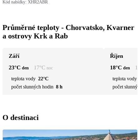
Kód nabídky:
XHR2ABR
Průměrné teploty - Chorvatsko, Kvarner
a ostrovy Krk a Rab
Září
Říjen
23
°C
17
°C
18
°C
1
den
noc
den
teplota vody
22°C
teplota vody
počet slunných hodin
8 h
počet slunnýc
O destinaci