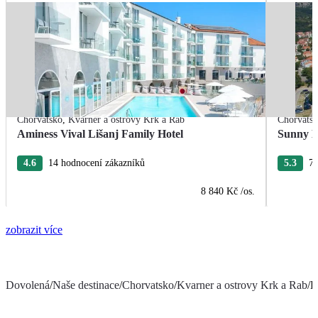
Chorvatsko
,
Kvarner a ostrovy Krk a Rab
Chorvats
Aminess Vival Lišanj Family Hotel
Sunny B
4.6
14 hodnocení zákazníků
5.3
77
8 840 Kč
/os.
zobrazit více
Dovolená
/
Naše destinace
/
Chorvatsko
/
Kvarner a ostrovy Krk a Rab
/
H