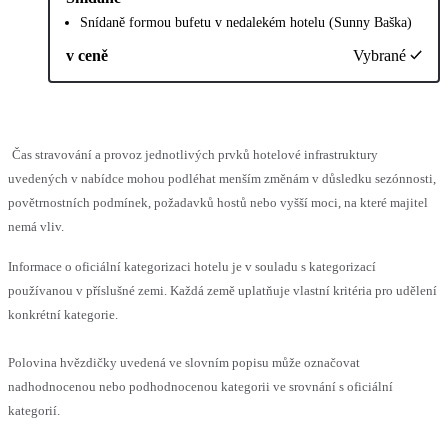
Snídaně formou bufetu v nedalekém hotelu (Sunny Baška)
v ceně
Vybrané
Čas stravování a provoz jednotlivých prvků hotelové infrastruktury
uvedených v nabídce mohou podléhat menším změnám v důsledku sezónnosti,
povětrnostních podmínek, požadavků hostů nebo vyšší moci, na které majitel
nemá vliv.
Informace o oficiální kategorizaci hotelu je v souladu s kategorizací
používanou v příslušné zemi. Každá země uplatňuje vlastní kritéria pro udělení
konkrétní kategorie.
Polovina hvězdičky uvedená ve slovním popisu může označovat
nadhodnocenou nebo podhodnocenou kategorii ve srovnání s oficiální
kategorií.