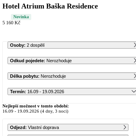
Hotel Atrium Baška Residence
Novinka
5 160 Kč
Osoby
:
2 dospělí
Odkud pojedete
:
Nerozhoduje
Délka pobytu
:
Nerozhoduje
Termín
:
16.09 - 19.09.2026
Září 2026
Nejlepší možnost v tomto období:
16.09
-
19.09.2026
(4 dny, 3 noci)
PO
ÚT
ST
ČT
PÁ
SO
NE
Odjezd
:
Vlastní doprava
1
2
3
4
5
6