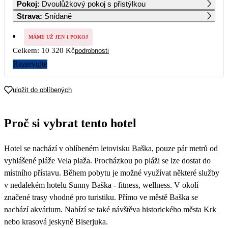
Pokoj
:
Dvoulůžkový pokoj s přistýlkou
Strava
:
Snídaně
7
8
9
10
11
12
13
6 540
6 540
6 540
6 540
6 540
MÁME UŽ JEN 1 POKOJ
Celkem:
10 320 Kč
podrobnosti
14
15
16
17
18
19
20
6 080
5 620
5 160
5 160
5 160
5 160
5 160
Rezervujte
21
22
23
24
25
26
27
uložit do oblíbených
28
29
30
Proč si vybrat tento hotel
Hotel se nachází v oblíbeném letovisku Baška, pouze pár metrů od
vyhlášené pláže Vela plaža. Procházkou po pláži se lze dostat do
místního přístavu. Během pobytu je možné využívat některé služby
v nedalekém hotelu Sunny Baška - fitness, wellness. V okolí
značené trasy vhodné pro turistiku. Přímo ve městě Baška se
nachází akvárium. Nabízí se také návštěva historického města Krk
nebo krasová jeskyně Biserjuka.