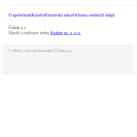
O společnosti
Kariéra
Partnerská sekce
Ochrana osobních údajů
Čedok a.s
Návrh a realizace webu
Axabee sp. z. o.o.
© 2026, cestovní kancelář Čedok a.s.