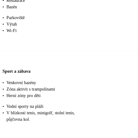
•
Restaurace
•
Bazén
•
Parkoviště
•
Výtah
•
Wi-Fi
Sport a zábava
•
Venkovní bazény
•
Zóna aktivit s trampolínami
•
Herní zóny pro děti
•
Vodní sporty na pláži
•
V blízkosti tenis, minigolf, stolní tenis,
půjčovna kol.