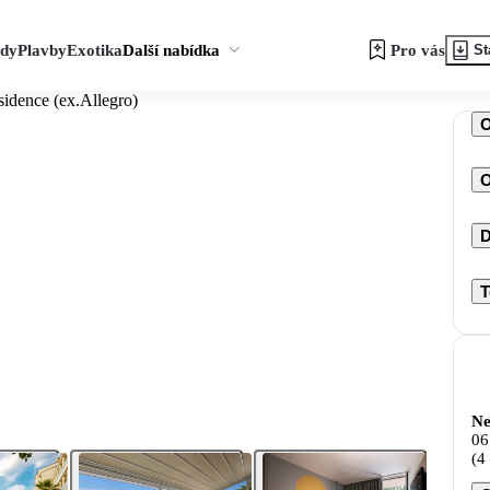
zdy
Plavby
Exotika
Další nabídka
Pro vás
St
idence (ex.Allegro)
O
D
T
Ne
06
(4