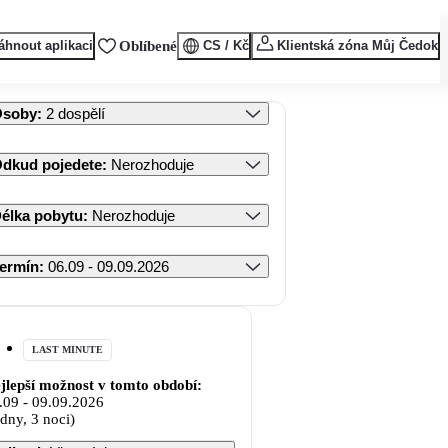
áhnout aplikaci
Oblíbené
CS / Kč
Klientská zóna Můj Čedok
Osoby
:
2 dospělí
dkud pojedete
:
Nerozhoduje
élka pobytu
:
Nerozhoduje
ermín
:
06.09 - 09.09.2026
LAST MINUTE
jlepší možnost v tomto období:
.09
-
09.09.2026
 dny, 3 noci)