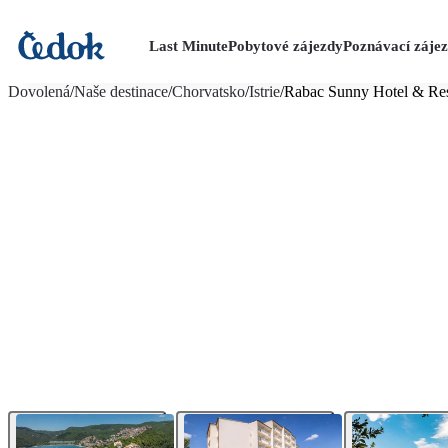
Last Minute
Pobytové zájezdy
Poznávací záje
více fotografií (29)
Dovolená
/
Naše destinace
/
Chorvatsko
/
Istrie
/
Rabac Sunny Hotel & Res