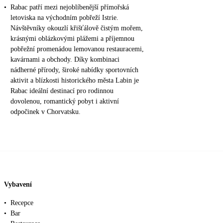
•
Rabac patří mezi nejoblíbenější přímořská
letoviska na východním pobřeží Istrie.
Návštěvníky okouzlí křišťálově čistým mořem,
krásnými oblázkovými plážemi a příjemnou
pobřežní promenádou lemovanou restauracemi,
kavárnami a obchody. Díky kombinaci
nádherné přírody, široké nabídky sportovních
aktivit a blízkosti historického města Labin je
Rabac ideální destinací pro rodinnou
dovolenou, romantický pobyt i aktivní
odpočinek v Chorvatsku.
Vybavení
•
Recepce
•
Bar