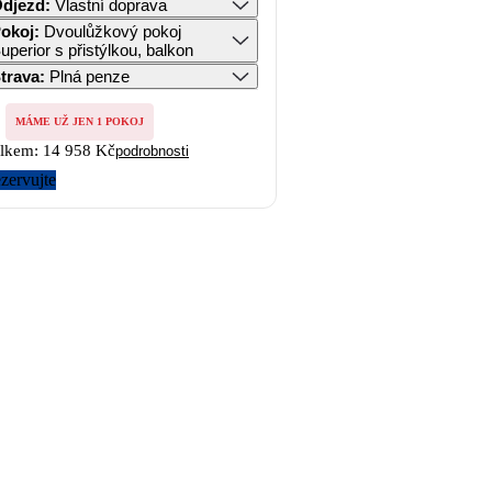
djezd
:
Vlastní doprava
okoj
:
Dvoulůžkový pokoj
uperior s přistýlkou, balkon
trava
:
Plná penze
MÁME UŽ JEN 1 POKOJ
lkem:
14 958 Kč
podrobnosti
zervujte