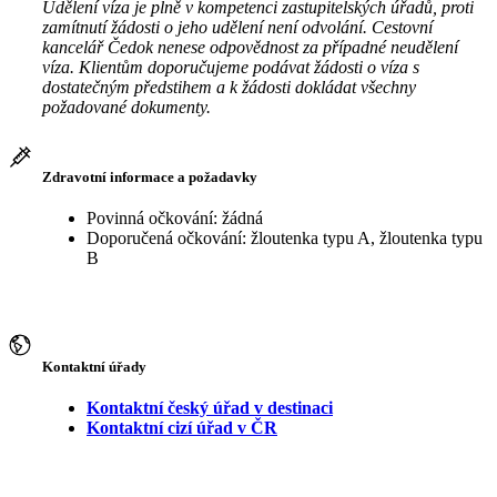
Udělení víza je plně v kompetenci zastupitelských úřadů, proti
zamítnutí žádosti o jeho udělení není odvolání. Cestovní
kancelář Čedok nenese odpovědnost za případné neudělení
víza. Klientům doporučujeme podávat žádosti o víza s
dostatečným předstihem a k žádosti dokládat všechny
požadované dokumenty.
Zdravotní informace a požadavky
Povinná očkování: žádná
Doporučená očkování: žloutenka typu A, žloutenka typu
B
Kontaktní úřady
Kontaktní český úřad v destinaci
Kontaktní cizí úřad v ČR