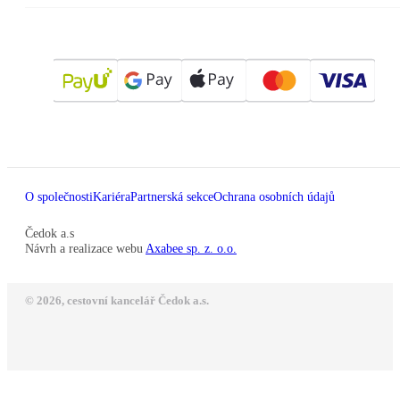
O společnosti
Kariéra
Partnerská sekce
Ochrana osobních údajů
Čedok a.s
Návrh a realizace webu
Axabee sp. z. o.o.
© 2026, cestovní kancelář Čedok a.s.