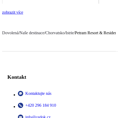
zobrazit více
Dovolená
/
Naše destinace
/
Chorvatsko
/
Istrie
/
Petram Resort & Residen
Kontakt
Kontaktujte nás
+420 296 184 910
info@cedok.cz