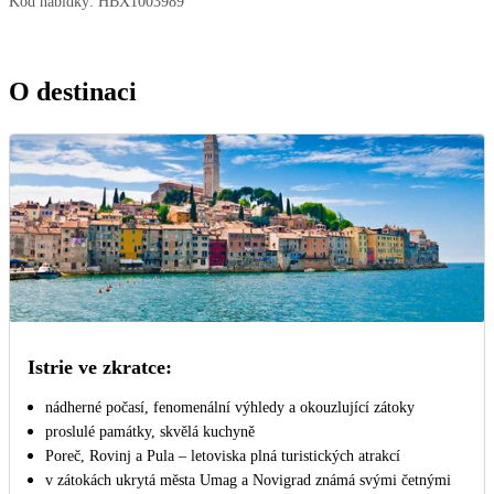
Kód nabídky:
HBX1003989
O destinaci
Istrie ve zkratce:
nádherné počasí, fenomenální výhledy a okouzlující zátoky
proslulé památky, skvělá kuchyně
Poreč, Rovinj a Pula – letoviska plná turistických atrakcí
v zátokách ukrytá města Umag a Novigrad známá svými četnými