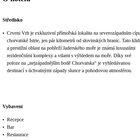
Středisko
•
Crveni Vrh je exkluzivní přímořská lokalita na severozápadním cíp
chorvatské Istrie, jen pár kilometrů od slovinských hranic. Tato kli
a prestižní oblast na pobřeží Jaderského moře je známá luxusními
rezidenčními komplexy a vilami s výhledem na moře. Díky své
poloze na „nejzápadnějším bodě Chorvatska“ je vyhledávanou
destinací s úchvatnými západy slunce a pohodovou atmosférou.
Vybavení
•
Recepce
•
Bar
•
Restaurace