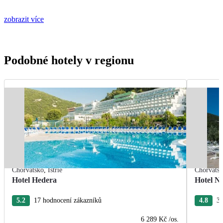
zobrazit více
Podobné hotely v regionu
Chorvatsko
,
Istrie
Chorvats
Hotel Hedera
Hotel Na
5.2
17 hodnocení zákazníků
4.8
38
6 289 Kč
/os.