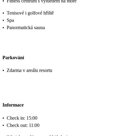
•
Fitness centrum s výhledem na moře
•
Tenisové i golfové hřiště
•
Spa
•
Panormatická sauna
Parkování
•
Zdarma v areálu resortu
Informace
•
Check in: 15:00
•
Check out: 11:00