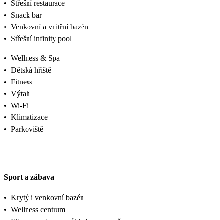
•
Střešní restaurace
•
Snack bar
•
Venkovní a vnitřní bazén
•
Střešní infinity pool
•
Wellness & Spa
•
Dětská hřiště
•
Fitness
•
Výtah
•
Wi-Fi
•
Klimatizace
•
Parkoviště
Sport a zábava
•
Krytý i venkovní bazén
•
Wellness centrum