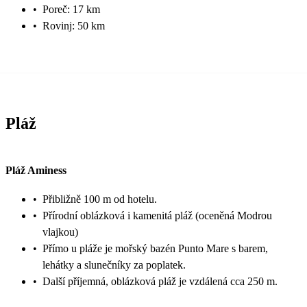
•
Poreč: 17 km
•
Rovinj: 50 km
Pláž
Pláž Aminess
•
Přibližně 100 m od hotelu.
•
Přírodní oblázková i kamenitá pláž (oceněná Modrou
vlajkou)
•
Přímo u pláže je mořský bazén Punto Mare s barem,
lehátky a slunečníky za poplatek.
•
Další příjemná, oblázková pláž je vzdálená cca 250 m.