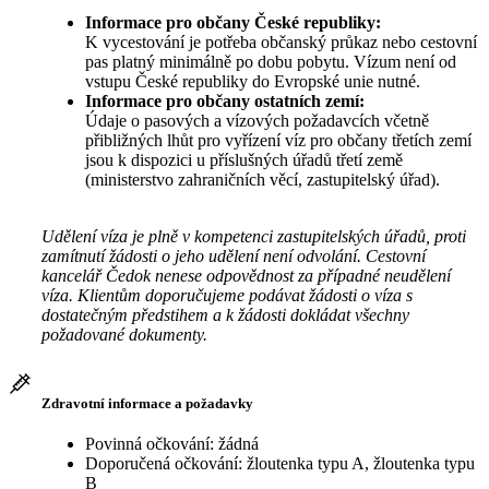
Informace pro občany České republiky:
K vycestování je potřeba občanský průkaz nebo cestovní
pas platný minimálně po dobu pobytu. Vízum není od
vstupu České republiky do Evropské unie nutné.
Informace pro občany ostatních zemí:
Údaje o pasových a vízových požadavcích včetně
přibližných lhůt pro vyřízení víz pro občany třetích zemí
jsou k dispozici u příslušných úřadů třetí země
(ministerstvo zahraničních věcí, zastupitelský úřad).
Udělení víza je plně v kompetenci zastupitelských úřadů, proti
zamítnutí žádosti o jeho udělení není odvolání. Cestovní
kancelář Čedok nenese odpovědnost za případné neudělení
víza. Klientům doporučujeme podávat žádosti o víza s
dostatečným předstihem a k žádosti dokládat všechny
požadované dokumenty.
Zdravotní informace a požadavky
Povinná očkování: žádná
Doporučená očkování: žloutenka typu A, žloutenka typu
B