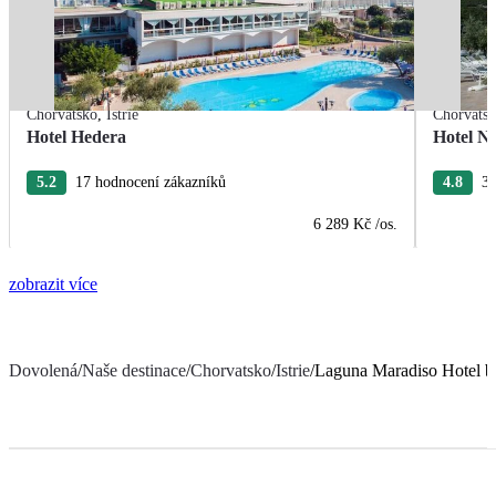
Chorvatsko
,
Istrie
Chorvats
Hotel Hedera
Hotel Na
5.2
17 hodnocení zákazníků
4.8
38
6 289 Kč
/os.
zobrazit více
Dovolená
/
Naše destinace
/
Chorvatsko
/
Istrie
/
Laguna Maradiso Hotel b