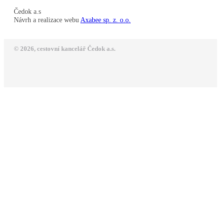
Čedok a.s
Návrh a realizace webu
Axabee sp. z. o.o.
© 2026, cestovní kancelář Čedok a.s.