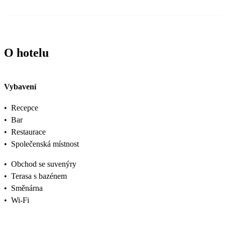
O hotelu
Vybavení
•
Recepce
•
Bar
•
Restaurace
•
Společenská místnost
•
Obchod se suvenýry
•
Terasa s bazénem
•
Směnárna
•
Wi-Fi