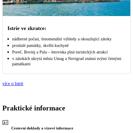
Istrie ve zkratce:
nádherné počasí, fenomenální výhledy a okouzlující zátoky
proslulé památky, skvělá kuchyně
Poreč, Rovinj a Pula – letoviska plná turistických atrakcí
v zátokách ukrytá města Umag a Novigrad známá svými četnými
památkami
více o Istrii
Praktické informace
Cestovní doklady a vízové informace