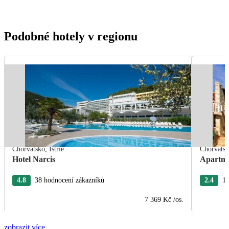
Podobné hotely v regionu
Chorvatsko
,
Istrie
Chorvats
Hotel Narcis
Apartmá
4.8
38 hodnocení zákazníků
2.4
10
7 369 Kč
/os.
zobrazit více