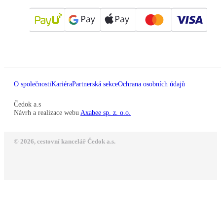
O společnosti
Kariéra
Partnerská sekce
Ochrana osobních údajů
Čedok a.s
Návrh a realizace webu
Axabee sp. z. o.o.
© 2026, cestovní kancelář Čedok a.s.