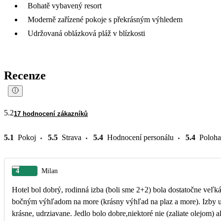
Bohatě vybavený resort
Moderně zařízené pokoje s překrásným výhledem
Udržovaná oblázková pláž v blízkosti
Recenze
5.2
17 hodnocení zákazníků
5.1
Pokoj
5.5
Strava
5.4
Hodnocení personálu
5.4
Poloha
4
Milan
Hotel bol dobrý, rodinná izba (boli sme 2+2) bola dostatočne veľká,
bočným výhľadom na more (krásny výhľad na plaz a more). Izby upr
krásne, udrziavane. Jedlo bolo dobre,niektoré nie (zaliate olejom) 