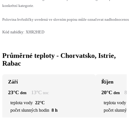
konkrétní kategorie.
Polovina hvězdičky uvedená ve slovním popisu může označovat nadhodnocenou n
Kód nabídky:
XHR2HED
Průměrné teploty - Chorvatsko, Istrie,
Rabac
Září
Říjen
23
°C
13
°C
20
°C
8
den
noc
den
teplota vody
22°C
teplota vody
počet slunných hodin
8 h
počet slunnýc