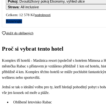
Pokoj
:
Dvoulůžkový pokoj Ekonomy, výhled ulice
12 949
11 639
Strava
:
All inclusive
6
7
8
9
Celkem:
12 578 Kč
podrobnosti
7 689
7 689
7 689
7 339
Rezervujte
13
14
15
16
6 289
6 289
6 289
6 289
uložit do oblíbených
20
21
22
23
6 289
6 289
6 289
6 289
Proč si vybrat tento hotel
27
28
29
30
6 289
Komplex tří hotelů - Maslinica resort (společně s hotelem Mimosa a 
městečka Rabac s přístavem je vzdáleno přibližně 1 km od hotelu, hi
přibližně 4 km. Komplex těchto hotelů se může pochlubit fantastickým
wellness nebo sportovišti.
Jedná se tak o ideální volbu pro ty, kteří hledají pohodlný pobyt s b
vše jen kousek od moře a pláže.
Oblíbené letovisko Rabac