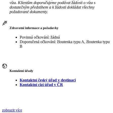
víza. Klientům doporučujeme podávat žádosti o víza s
dostatečným předstihem a k žádosti dokládat všechny
požadované dokumenty.
Zdravotní informace a požadavky
Povinná očkování: žádná
Doporučená očkování: žloutenka typu A, žloutenka typu
B
Kontaktní úřady
Kontaktní český úřad v destinaci
Kontaktní cizí úřad v ČR
zobrazit více