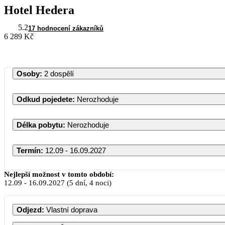
Hotel Hedera
5.2
17 hodnocení zákazníků
6 289 Kč
Osoby
:
2 dospělí
Odkud pojedete
:
Nerozhoduje
Délka pobytu
:
Nerozhoduje
Termín
:
12.09 - 16.09.2027
Září 20
Nejlepší možnost v tomto období:
12.09
-
16.09.2027
(5 dní, 4 noci)
PO
ÚT
ST
ČT
Odjezd
:
Vlastní doprava
1
2