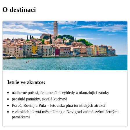
O destinaci
Istrie ve zkratce:
nádherné počasí, fenomenální výhledy a okouzlující zátoky
proslulé památky, skvělá kuchyně
Poreč, Rovinj a Pula – letoviska plná turistických atrakcí
v zátokách ukrytá města Umag a Novigrad známá svými četnými
památkami