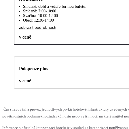
Snídaně, oběd a večeře formou bufetu.
Snídaně: 7:00-10:00
Svačina: 10:00-12:00
Oběd: 12:30-14:00
zobrazit podrobnosti
v ceně
Polopenze plus
v ceně
Čas stravování a provoz jednotlivých prvků hotelové infrastruktury uvedenýc
povětrnostních podmínek, požadavků hostů nebo vyšší moci, na které majitel nem
Informace o oficiální kategorizaci hotelu je v souladu s kategorizací používanou 