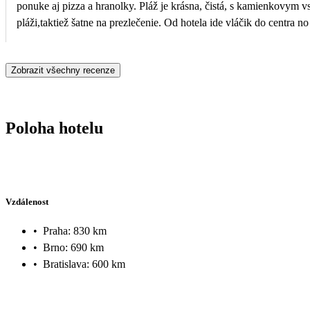
ponuke aj pizza a hranolky. Pláž je krásna, čistá, s kamienkovym 
pláži,taktiež šatne na prezlečenie. Od hotela ide vláčik do centra n
toto miesto krásne a určite by som nemala problem vrátiť sa sem.
Zobrazit všechny recenze
Poloha hotelu
Vzdálenost
•
Praha: 830 km
•
Brno: 690 km
•
Bratislava: 600 km