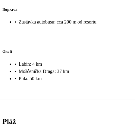
Doprava
•
Zastávka autobusu: cca 200 m od resortu.
Okolí
•
Labin: 4 km
•
Mošćenička Draga: 37 km
•
Pula: 50 km
Pláž