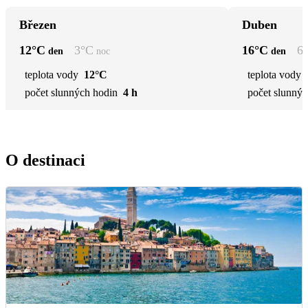
Březen
Duben
12
°C
3
°C
16
°C
6
den
noc
den
teplota vody
12°C
teplota vody
počet slunných hodin
4 h
počet slunnýc
O destinaci