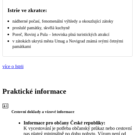
Istrie ve zkratce:
nádherné počasí, fenomenální výhledy a okouzlující zátoky
proslulé památky, skvělá kuchyně
Poreč, Rovinj a Pula – letoviska plná turistických atrakcí
v zátokách ukrytá města Umag a Novigrad známá svými četnými
památkami
více o Istrii
Praktické informace
Cestovní doklady a vízové informace
Informace pro občany České republiky:
K vycestování je potřeba občanský průkaz nebo cestovní
pas platný minimálně po dobu pobytu. Vízum není od