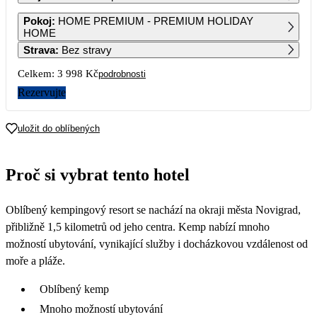
1
2
3
4
5
6
7
Pokoj
:
HOME PREMIUM - PREMIUM HOLIDAY
HOME
Strava
:
Bez stravy
8
9
10
11
12
13
14
Celkem:
3 998 Kč
podrobnosti
15
16
17
18
19
20
21
Rezervujte
22
23
24
25
26
27
28
uložit do oblíbených
1 999
1 999
1 999
29
30
31
Proč si vybrat tento hotel
1 999
1 999
1 999
Oblíbený kempingový resort se nachází na okraji města Novigrad,
přibližně 1,5 kilometrů od jeho centra. Kemp nabízí mnoho
možností ubytování, vynikající služby i docházkovou vzdálenost od
moře a pláže.
Oblíbený kemp
Mnoho možností ubytování