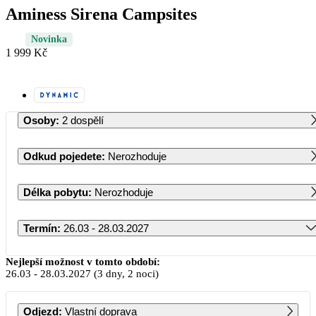
Aminess Sirena Campsites
Novinka
1 999 Kč
Osoby
:
2 dospělí
Odkud pojedete
:
Nerozhoduje
Délka pobytu
:
Nerozhoduje
Termín
:
26.03 - 28.03.2027
Březen 2027
Nejlepší možnost v tomto období:
26.03
-
28.03.2027
(3 dny, 2 noci)
PO
ÚT
ST
ČT
PÁ
SO
NE
Odjezd
:
Vlastní doprava