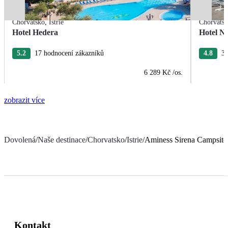
Chorvatsko
,
Istrie
Chorvats
Hotel Hedera
Hotel Na
5.2
17 hodnocení zákazníků
4.8
38
6 289 Kč
/os.
zobrazit více
Dovolená
/
Naše destinace
/
Chorvatsko
/
Istrie
/
Aminess Sirena Campsite
Kontakt