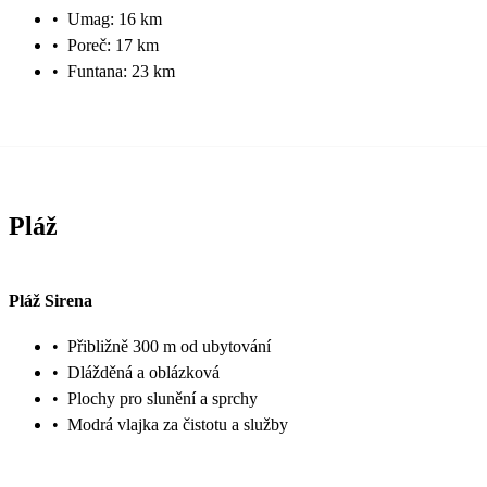
•
Umag: 16 km
•
Poreč: 17 km
•
Funtana: 23 km
Pláž
Pláž Sirena
•
Přibližně 300 m od ubytování
•
Dlážděná a oblázková
•
Plochy pro slunění a sprchy
•
Modrá vlajka za čistotu a služby