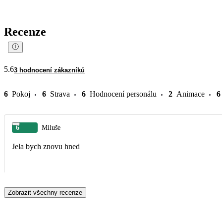
Recenze
5.6
3 hodnocení zákazníků
6
Pokoj
6
Strava
6
Hodnocení personálu
2
Animace
6
6
Miluše
Jela bych znovu hned
Zobrazit všechny recenze