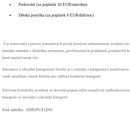
Parkování (za poplatek 10 EUR/auto/den)
Dětská postýlka (za poplatek 6 EUR/dítě/noc)
Čas stravování a provoz jednotlivých prvků hotelové infrastruktury uvedených
menším změnám v důsledku sezónnosti, povětrnostních podmínek, požadavků hos
které majitel nemá vliv.
Informace o oficiální kategorizaci hotelu je v souladu s kategorizací používanou
země uplatňuje vlastní kritéria pro udělení konkrétní kategorie.
Polovina hvězdičky uvedená ve slovním popisu může označovat nadhodnocen
kategorii ve srovnání s oficiální kategorií.
Kód nabídky:
AHRSPUEQNS