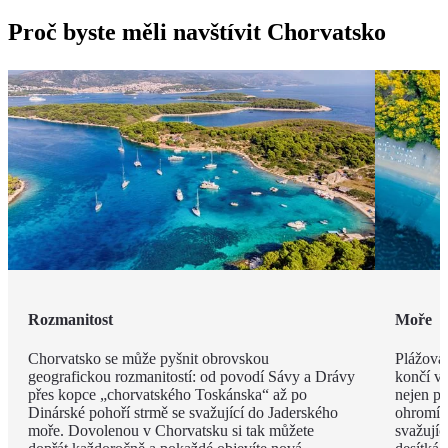
Proč byste měli navštívit Chorvatsko
Rozmanitost
Moře
Chorvatsko se může pyšnit obrovskou
Plážová 
geografickou rozmanitostí: od povodí Sávy a Drávy
končí v 
přes kopce „chorvatského Toskánska“ až po
nejen př
Dinárské pohoří strmě se svažující do Jaderského
ohromí 
moře. Dovolenou v Chorvatsku si tak můžete
svažujíc