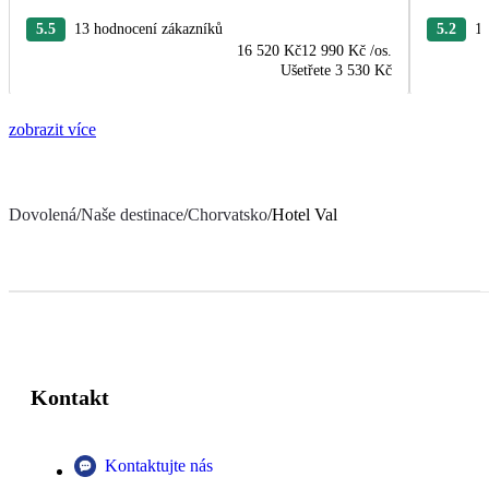
5.5
13 hodnocení zákazníků
5.2
17
16 520 Kč
12 990 Kč
/os.
Ušetřete
3 530 Kč
zobrazit více
Dovolená
/
Naše destinace
/
Chorvatsko
/
Hotel Val
Kontakt
Kontaktujte nás