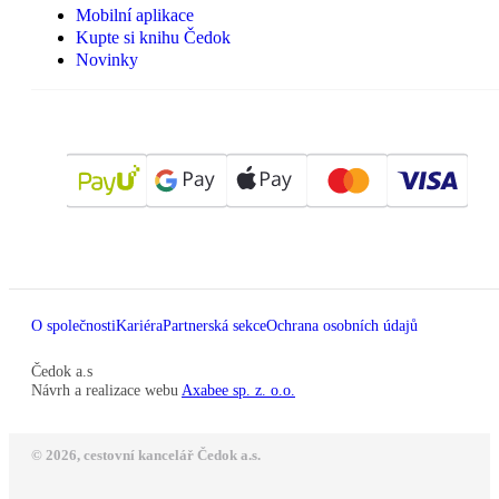
Mobilní aplikace
Kupte si knihu Čedok
Novinky
O společnosti
Kariéra
Partnerská sekce
Ochrana osobních údajů
Čedok a.s
Návrh a realizace webu
Axabee sp. z. o.o.
© 2026, cestovní kancelář Čedok a.s.