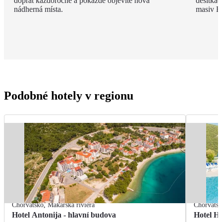
dopřát každoročně a pokaždé objevíte nová
desítkác
nádherná místa.
masiv B
Podobné hotely v regionu
Chorvatsko
,
Makarská riviéra
Chorvats
Hotel Antonija - hlavní budova
Hotel H