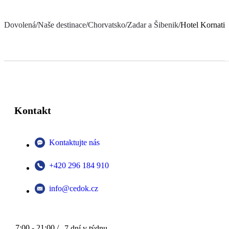
Dovolená
/
Naše destinace
/
Chorvatsko
/
Zadar a Šibenik
/
Hotel Kornati
Kontakt
Kontaktujte nás
+420 296 184 910
info@cedok.cz
7:00 - 21:00 /
7 dní v týdnu