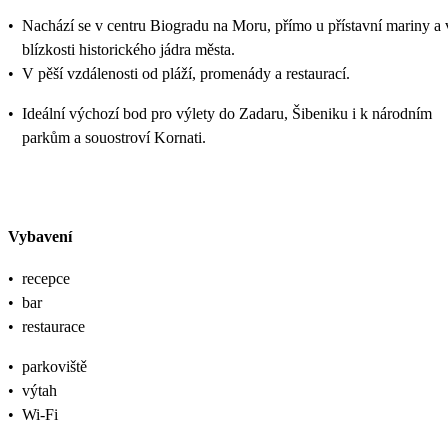
•
Nachází se v centru Biogradu na Moru, přímo u přístavní mariny a 
blízkosti historického jádra města.
•
V pěší vzdálenosti od pláží, promenády a restaurací.
•
Ideální výchozí bod pro výlety do Zadaru, Šibeniku i k národním
parkům a souostroví Kornati.
Vybavení
•
recepce
•
bar
•
restaurace
•
parkoviště
•
výtah
•
Wi-Fi