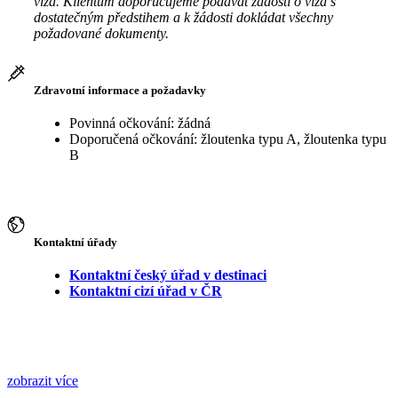
víza. Klientům doporučujeme podávat žádosti o víza s
dostatečným předstihem a k žádosti dokládat všechny
požadované dokumenty.
Zdravotní informace a požadavky
Povinná očkování: žádná
Doporučená očkování: žloutenka typu A, žloutenka typu
B
Kontaktní úřady
Kontaktní český úřad v destinaci
Kontaktní cizí úřad v ČR
zobrazit více