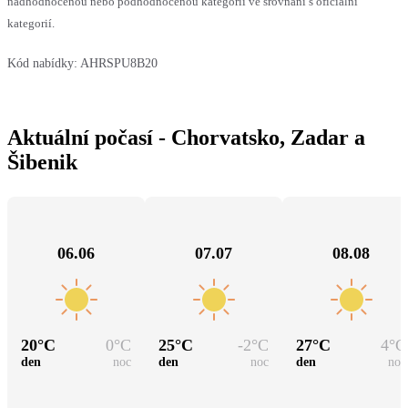
nadhodnocenou nebo podhodnocenou kategorii ve srovnání s oficiální
kategorií.
Kód nabídky:
AHRSPU8B20
Aktuální počasí - Chorvatsko, Zadar a
Šibenik
06.06
07.07
08.08
20
°C
0
°C
25
°C
-2
°C
27
°C
4
°C
den
noc
den
noc
den
noc