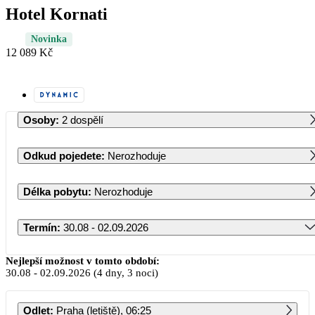
Hotel Kornati
Novinka
12 089 Kč
Osoby
:
2 dospělí
Odkud pojedete
:
Nerozhoduje
Délka pobytu
:
Nerozhoduje
Termín
:
30.08 - 02.09.2026
Srpen 2026
Nejlepší možnost v tomto období:
30.08
-
02.09.2026
(4 dny, 3 noci)
PO
ÚT
ST
ČT
PÁ
SO
NE
Odlet
:
Praha (letiště), 06:25