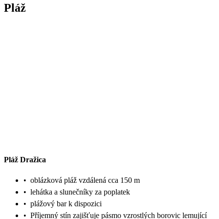
Pláž
Pláž Dražica
•
oblázková pláž vzdálená cca 150 m
•
lehátka a slunečníky za poplatek
•
plážový bar k dispozici
•
Příjemný stín zajišťuje pásmo vzrostlých borovic lemující