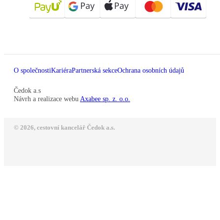
O společnosti
Kariéra
Partnerská sekce
Ochrana osobních údajů
Čedok a.s
Návrh a realizace webu
Axabee sp. z. o.o.
© 2026, cestovní kancelář Čedok a.s.