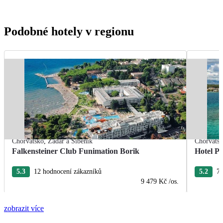
Podobné hotely v regionu
Chorvatsko
,
Zadar a Šibenik
Chorvats
Falkensteiner Club Funimation Borik
Hotel Pi
5.3
12 hodnocení zákazníků
5.2
7 
9 479 Kč
/os.
zobrazit více