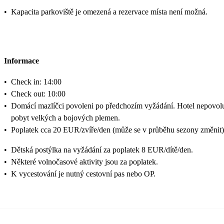
•
Kapacita parkoviště je omezená a rezervace místa není možná.
Informace
•
Check in: 14:00
•
Check out: 10:00
•
Domácí mazlíčci povoleni po předchozím vyžádání. Hotel nepovol
pobyt velkých a bojových plemen.
•
Poplatek cca 20 EUR/zvíře/den (může se v průběhu sezony změnit)
•
Dětská postýlka na vyžádání za poplatek 8 EUR/dítě/den.
•
Některé volnočasové aktivity jsou za poplatek.
•
K vycestování je nutný cestovní pas nebo OP.