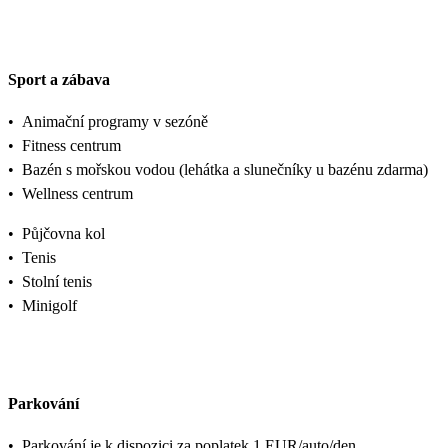
Sport a zábava
•
Animační programy v sezóně
•
Fitness centrum
•
Bazén s mořskou vodou (lehátka a slunečníky u bazénu zdarma)
•
Wellness centrum
•
Půjčovna kol
•
Tenis
•
Stolní tenis
•
Minigolf
Parkování
•
Parkování je k dispozici za poplatek 1 EUR/auto/den.