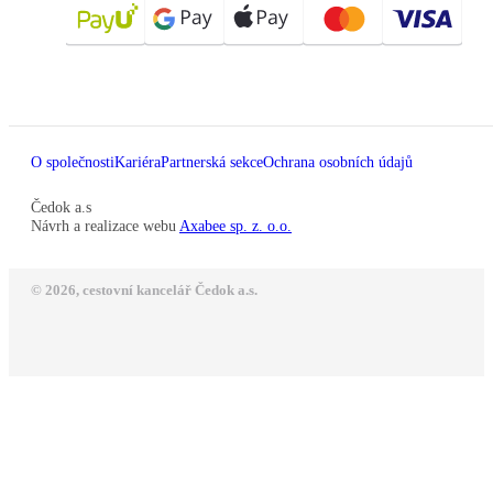
O společnosti
Kariéra
Partnerská sekce
Ochrana osobních údajů
Čedok a.s
Návrh a realizace webu
Axabee sp. z. o.o.
© 2026, cestovní kancelář Čedok a.s.