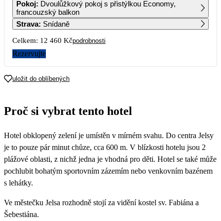
Pokoj
:
Dvoulůžkový pokoj s přistýlkou Economy,
francouzský balkon
Strava
:
Snídaně
7
8
9
10
11
12
13
Celkem:
12 460 Kč
podrobnosti
14
15
16
17
18
19
20
Rezervujte
4 800
4 800
4 800
21
22
23
24
25
26
27
uložit do oblíbených
6 230
28
29
30
Proč si vybrat tento hotel
3 560
3 560
3 560
Hotel obklopený zelení je umístěn v mírném svahu. Do centra Jelsy
je to pouze pár minut chůze, cca 600 m. V blízkosti hotelu jsou 2
plážové oblasti, z nichž jedna je vhodná pro děti. Hotel se také může
pochlubit bohatým sportovním zázemím nebo venkovním bazénem
s lehátky.
Ve městečku Jelsa rozhodně stojí za vidění kostel sv. Fabiána a
Šebestiána.