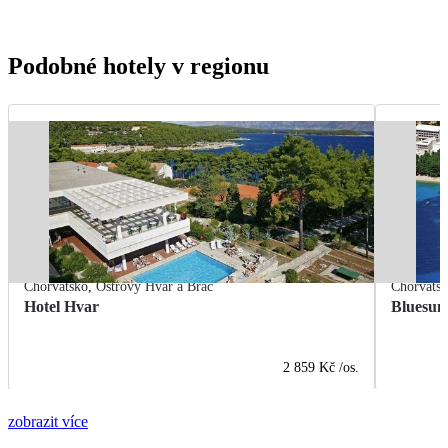
Podobné hotely v regionu
Chorvatsko
,
Ostrovy Hvar a Brač
Chorvats
Hotel Hvar
Bluesun
2 859 Kč
/os.
zobrazit více