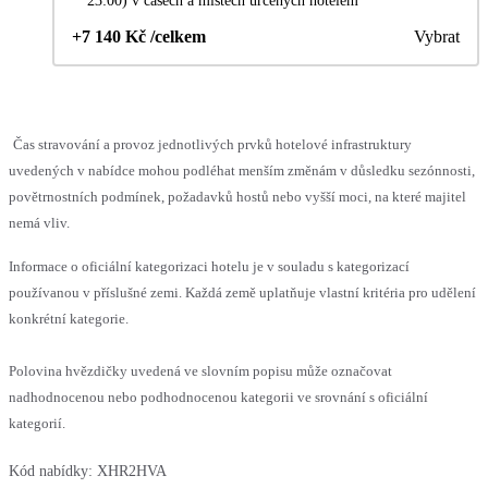
23:00) v časech a místech určených hotelem
+7 140 Kč /celkem
Vybrat
Čas stravování a provoz jednotlivých prvků hotelové infrastruktury
uvedených v nabídce mohou podléhat menším změnám v důsledku sezónnosti,
povětrnostních podmínek, požadavků hostů nebo vyšší moci, na které majitel
nemá vliv.
Informace o oficiální kategorizaci hotelu je v souladu s kategorizací
používanou v příslušné zemi. Každá země uplatňuje vlastní kritéria pro udělení
konkrétní kategorie.
Polovina hvězdičky uvedená ve slovním popisu může označovat
nadhodnocenou nebo podhodnocenou kategorii ve srovnání s oficiální
kategorií.
Kód nabídky:
XHR2HVA