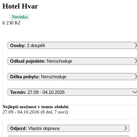
Hotel Hvar
Novinka
6 230 Kč
Osoby
:
2 dospělí
Odkud pojedete
:
Nerozhoduje
Délka pobytu
:
Nerozhoduje
Termín
:
27.09 - 04.10.2026
Září 2026
Nejlepší možnost v tomto období:
27.09
-
04.10.2026
(8 dní, 7 nocí)
PO
ÚT
ST
ČT
PÁ
SO
NE
Odjezd
:
Vlastní doprava
1
2
3
4
5
6