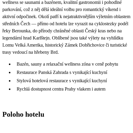
wellness se saunami a bazénem, kvalitní gastronomii i pohodlné
parkování, což z něj dělá ideální volbu pro romantický víkend i
aktivní odpočinek. Okolí patří k nejatraktivnějším výletním oblastem
středních Čech — přímo od hotelu lze vyrazit na cyklostezky podél
řeky Berounka, do přírody chráněné oblasti Český kras nebo na
legendární hrad Karlštejn. Oblíbené jsou také výlety na vyhlídku
Lomu Velká Amerika, historický Zámek Dobřichovice či turistické
trasy vedoucí na hřebeny Brd.
Bazén, sauny a relaxační wellness zóna v ceně pobytu
Restaurace Panská Zahrada s vynikající kuchyní
Stylová hotelová restaurace s vynikající kuchyní
Rychlá dostupnost centra Prahy vlakem i autem
Poloho hotelu