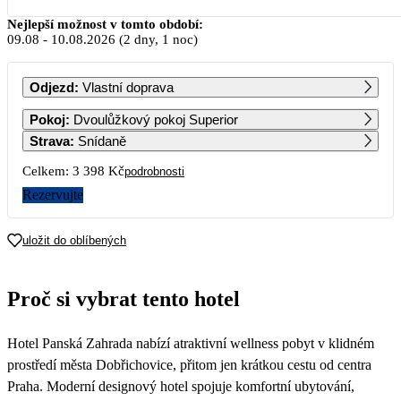
Srpen 2026
Nejlepší možnost v tomto období:
09.08
-
10.08.2026
(2 dny, 1 noc)
PO
ÚT
ST
ČT
PÁ
SO
NE
Odjezd
:
Vlastní doprava
1
2
Pokoj
:
Dvoulůžkový pokoj Superior
Strava
:
Snídaně
3
4
5
6
7
8
9
Celkem:
3 398 Kč
podrobnosti
1 699
Rezervujte
10
11
12
13
14
15
16
1 939
1 699
1 699
1 699
1 819
1 819
1 699
uložit do oblíbených
17
18
19
20
21
22
23
1 699
1 699
1 699
1 699
1 819
1 819
1 699
Proč si vybrat tento hotel
24
25
26
27
28
29
30
1 699
1 699
1 699
1 699
1 819
1 819
1 699
Hotel Panská Zahrada nabízí atraktivní wellness pobyt v klidném
31
1 699
prostředí města Dobřichovice, přitom jen krátkou cestu od centra
Praha. Moderní designový hotel spojuje komfortní ubytování,