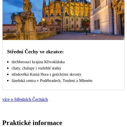
Střední Čechy ve zkratce:
dechberoucí krajina Křivoklátska
chaty, chalupy i rozlehlé statky
středověká Kutná Hora s gotickými skvosty
lázeňská centra v Poděbradech, Toušeni a Mšeném
více o Středních Čechách
Praktické informace