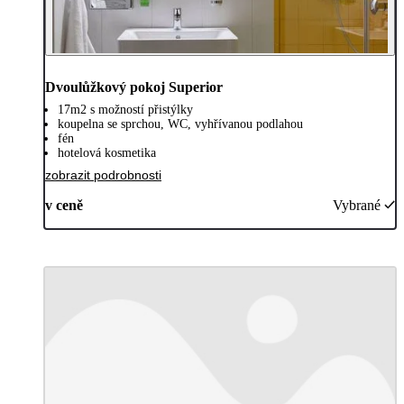
Dvoulůžkový pokoj Superior
17m2 s možností přistýlky
koupelna se sprchou, WC, vyhřívanou podlahou
fén
hotelová kosmetika
zobrazit podrobnosti
v ceně
Vybrané