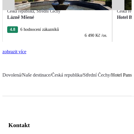
Česká republika
,
Střední Čechy
Česká rep
Lázně Mšené
Hotel B
4.8
6 hodnocení zákazníků
6 490 Kč
/os.
zobrazit více
Dovolená
/
Naše destinace
/
Česká republika
/
Střední Čechy
/
Hotel Pans
Kontakt