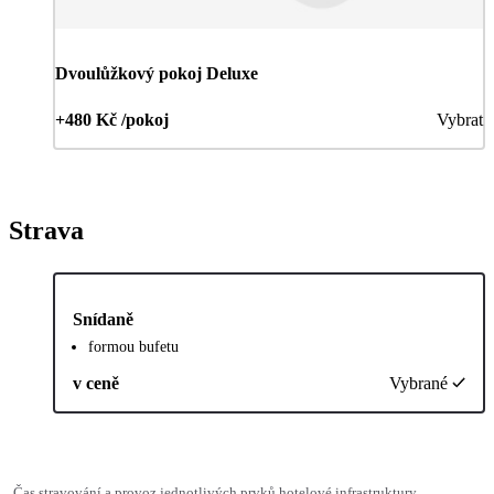
Dvoulůžkový pokoj Deluxe
+480 Kč /pokoj
Vybrat
Strava
Snídaně
formou bufetu
v ceně
Vybrané
Čas stravování a provoz jednotlivých prvků hotelové infrastruktury