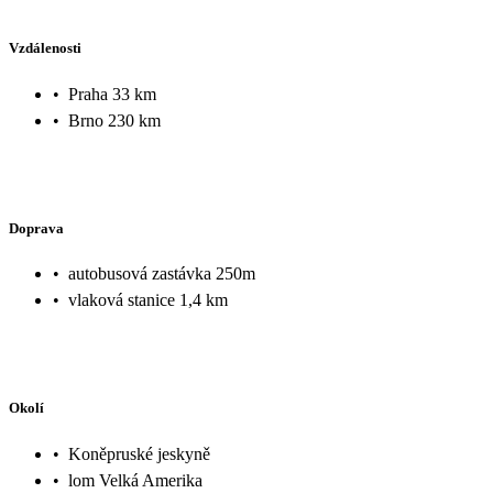
Vzdálenosti
•
Praha 33 km
•
Brno 230 km
Doprava
•
autobusová zastávka 250m
•
vlaková stanice 1,4 km
Okolí
•
Koněpruské jeskyně
•
lom Velká Amerika