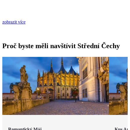
zobrazit více
Proč byste měli navštívit Střední Čechy
Romantický Máj
Kus Am