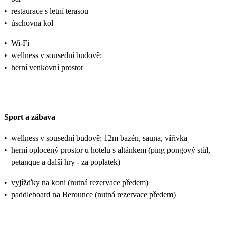
•
restaurace s letní terasou
•
úschovna kol
•
Wi-Fi
•
wellness v sousední budově:
•
herní venkovní prostor
Sport a zábava
•
wellness v sousední budově: 12m bazén, sauna, vířivka
•
herní oplocený prostor u hotelu s altánkem (ping pongový stůl,
petanque a další hry - za poplatek)
•
vyjížďky na koni (nutná rezervace předem)
•
paddleboard na Berounce (nutná rezervace předem)