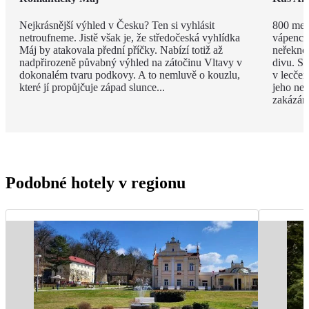
Nejkrásnější výhled v Česku? Ten si vyhlásit
800 met
netroufneme. Jistě však je, že středočeská vyhlídka
vápenco
Máj by atakovala přední příčky. Nabízí totiž až
neřekno
nadpřirozeně půvabný výhled na zátočinu Vltavy v
divu. Sv
dokonalém tvaru podkovy. A to nemluvě o kouzlu,
v lecčem
které jí propůjčuje západ slunce...
jeho ned
zakázán
Podobné hotely v regionu