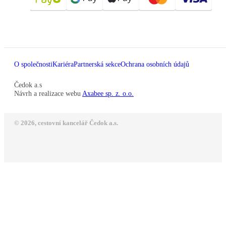
O společnosti
Kariéra
Partnerská sekce
Ochrana osobních údajů
Čedok a.s
Návrh a realizace webu
Axabee sp. z. o.o.
© 2026, cestovní kancelář Čedok a.s.