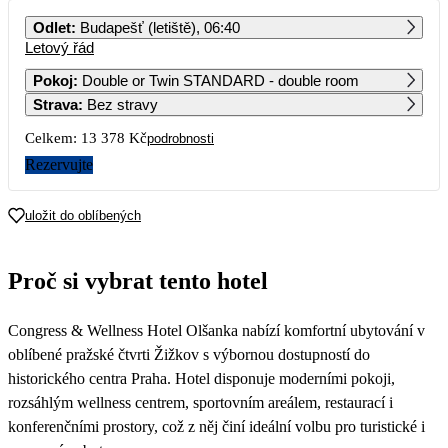
PO
ÚT
ST
ČT
PÁ
SO
NE
Odlet
:
Budapešť (letiště), 06:40
Letový řád
1
2
Pokoj
:
Double or Twin STANDARD - double room
Strava
:
Bez stravy
3
4
5
6
7
8
9
Celkem:
13 378 Kč
podrobnosti
10
11
12
13
14
15
16
Rezervujte
17
18
19
20
21
22
23
uložit do oblíbených
6 689
5 569
7 629
6 529
8 449
6 879
24
25
26
27
28
29
30
Proč si vybrat tento hotel
6 399
7 089
10 259
5 749
6 219
5 449
31
Congress & Wellness Hotel Olšanka nabízí komfortní ubytování v
5 289
oblíbené pražské čtvrti Žižkov s výbornou dostupností do
historického centra Praha. Hotel disponuje moderními pokoji,
rozsáhlým wellness centrem, sportovním areálem, restaurací i
konferenčními prostory, což z něj činí ideální volbu pro turistické i