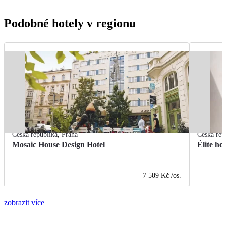
Podobné hotely v regionu
Česká republika
,
Praha
Česká rep
Mosaic House Design Hotel
Élite ho
7 509 Kč
/os.
zobrazit více