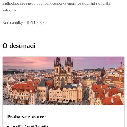
nadhodnocenou nebo podhodnocenou kategorii ve srovnání s oficiální
kategorií.
Kód nabídky:
HBX140930
O destinaci
Praha ve zkratce:
stověžatá matička měst