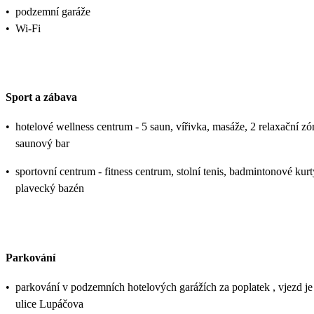
•
podzemní garáže
•
Wi-Fi
Sport a zábava
•
hotelové wellness centrum - 5 saun, vířivka, masáže, 2 relaxační zó
saunový bar
•
sportovní centrum - fitness centrum, stolní tenis, badmintonové kurt
plavecký bazén
Parkování
•
parkování v podzemních hotelových garážích za poplatek , vjezd je
ulice Lupáčova