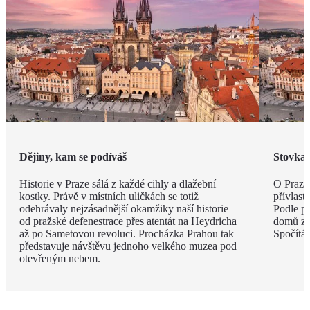
Dějiny, kam se podíváš
Stovka 
Historie v Praze sálá z každé cihly a dlažební
O Praze 
kostky. Právě v místních uličkách se totiž
přívlast
odehrávaly nejzásadnější okamžiky naší historie –
Podle po
od pražské defenestrace přes atentát na Heydricha
domů zdo
až po Sametovou revoluci. Procházka Prahou tak
Spočítát
představuje návštěvu jednoho velkého muzea pod
otevřeným nebem.