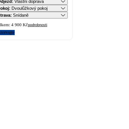
djezd
:
Vlastní doprava
okoj
:
Dvoulůžkový pokoj
trava
:
Snídaně
lkem:
4 900 Kč
podrobnosti
zervujte