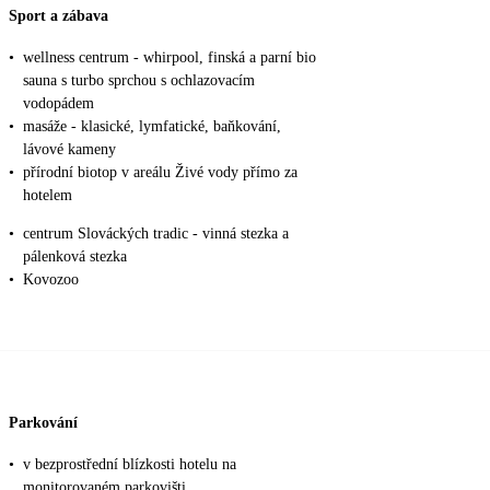
Sport a zábava
•
wellness centrum - whirpool, finská a parní bio
sauna s turbo sprchou s ochlazovacím
vodopádem
•
masáže - klasické, lymfatické, baňkování,
lávové kameny
•
přírodní biotop v areálu Živé vody přímo za
hotelem
•
centrum Slováckých tradic - vinná stezka a
pálenková stezka
•
Kovozoo
Parkování
•
v bezprostřední blízkosti hotelu na
monitorovaném parkovišti