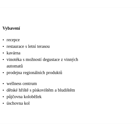
Vybavení
•
recepce
•
restaurace s letní terasou
•
kavárna
•
vinotéka s možností degustace z vinných
automatů
•
prodejna regionálních produktů
•
wellness centrum
•
dětské hřiště s pískovištěm a bludištěm
•
půjčovna koloběžek
•
úschovna kol