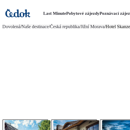
Last Minute
Pobytové zájezdy
Poznávací záje
více fotografií (15)
Dovolená
/
Naše destinace
/
Česká republika
/
Jižní Morava
/
Hotel Skanz