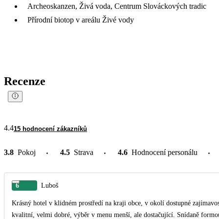
Archeoskanzen, Živá voda, Centrum Slováckových tradic
Přírodní biotop v areálu Živé vody
Recenze
4.4
15 hodnocení zákazníků
3.8
Pokoj
4.5
Strava
4.6
Hodnocení personálu
6
Luboš
Krásný hotel v klidném prostředí na kraji obce, v okolí dostupné zajímavos
kvalitní, velmi dobré, výběr v menu menší, ale dostačující. Snídaně form