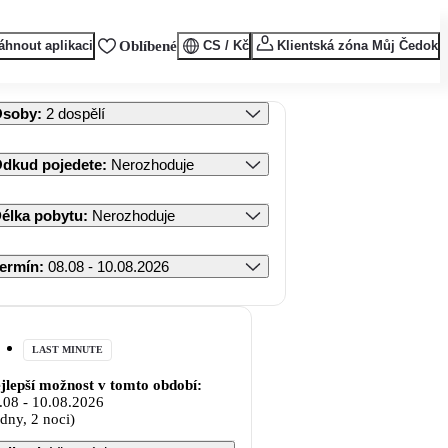
áhnout aplikaci
Oblíbené
CS / Kč
Klientská zóna Můj Čedok
Osoby
:
2 dospělí
dkud pojedete
:
Nerozhoduje
élka pobytu
:
Nerozhoduje
ermín
:
08.08 - 10.08.2026
LAST MINUTE
jlepší možnost v tomto období:
.08
-
10.08.2026
 dny, 2 noci)