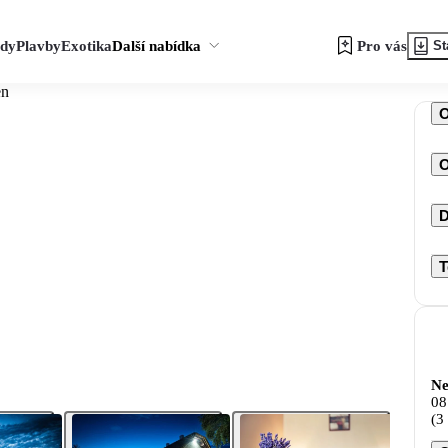
zdy
Plavby
Exotika
Další nabídka
Pro vás
St
en
O
D
T
Ne
08
(3