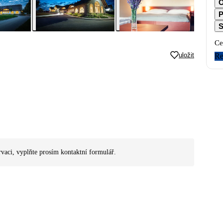
O
P
S
Ce
uložit
Re
rvaci, vyplňte prosím kontaktní formulář.