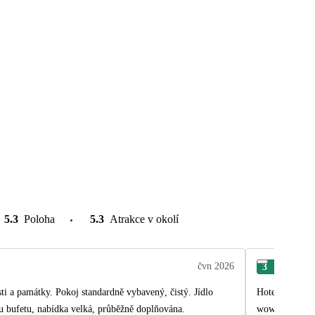
5.3
Poloha
5.3
Atrakce v okolí
čvn 2026
3
Len
ti a památky. Pokoj standardně vybavený, čistý. Jídlo
Hotel na krás
ou bufetu, nabídka velká, průběžně doplňována.
wow se nekonal