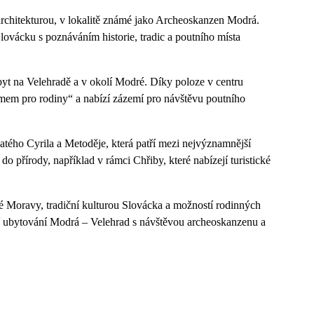
architekturou, v lokalitě známé jako Archeoskanzen Modrá.
 Slovácku s poznáváním historie, tradic a poutního místa
obyt na Velehradě a v okolí Modré. Díky poloze v centru
amem pro rodiny“ a nabízí zázemí pro návštěvu poutního
tého Cyrila a Metoděje, která patří mezi nejvýznamnější
do přírody, například v rámci Chřiby, které nabízejí turistické
ké Moravy, tradiční kulturou Slovácka a možností rodinných
cí ubytování Modrá – Velehrad s návštěvou archeoskanzenu a