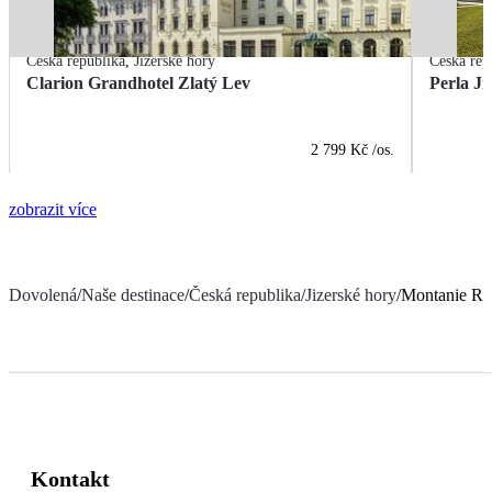
Česká republika
,
Jizerské hory
Česká rep
Clarion Grandhotel Zlatý Lev
Perla Ji
2 799 Kč
/os.
zobrazit více
Dovolená
/
Naše destinace
/
Česká republika
/
Jizerské hory
/
Montanie Re
Kontakt