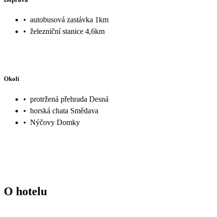
•
autobusová zastávka 1km
•
železniční stanice 4,6km
Okolí
•
protržená přehrada Desná
•
horská chata Smědava
•
Nýčovy Domky
O hotelu