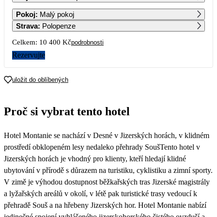
1
2
Pokoj
:
Malý pokoj
Strava
:
Polopenze
3
4
5
6
7
8
9
Celkem:
10 400 Kč
podrobnosti
Rezervujte
10
11
12
13
14
15
16
uložit do oblíbených
17
18
19
20
21
22
23
5 200
Proč si vybrat tento hotel
24
25
26
27
28
29
30
Hotel Montanie se nachází v Desné v Jizerských horách, v klidném
31
prostředí obklopeném lesy nedaleko přehrady SoušTento hotel v
Jizerských horách je vhodný pro klienty, kteří hledají klidné
ubytování v přírodě s důrazem na turistiku, cyklistiku a zimní sporty.
V zimě je výhodou dostupnost běžkařských tras Jizerské magistrály
a lyžařských areálů v okolí, v létě pak turistické trasy vedoucí k
přehradě Souš a na hřebeny Jizerských hor. Hotel Montanie nabízí
jedinečné spojení vyhlášeného jizerskohorského čistého ovzduší a