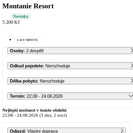
Montanie Resort
Novinka
5 200 Kč
LAST MINUTE
Osoby
:
2 dospělí
Odkud pojedete
:
Nerozhoduje
Délka pobytu
:
Nerozhoduje
Termín
:
22.08 - 24.08.2026
Srpen 2026
Nejlepší možnost v tomto období:
22.08
-
24.08.2026
(3 dny, 2 noci)
PO
ÚT
ST
ČT
PÁ
SO
NE
Odjezd
:
Vlastní doprava