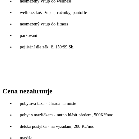
neomezený vstup do wellness
wellness koš -župan, ručníky, pantofle
neomezený vstup do fitness
parkování
pojištění dle zák. č. 159/99 Sb.
Cena nezahrnuje
pobytová taxa - úhrada na místě
pobyt s mazlíčkem - nutno hlásit předem, 500Kč/noc
dětská postýlka - na vyžádání, 200 Kč/noc
masáže