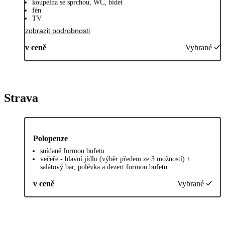
koupelna se sprchou, WC, bidet
fén
TV
zobrazit podrobnosti
v ceně
Vybrané
Strava
Polopenze
snídaně formou bufetu
večeře - hlavní jídlo (výběr předem ze 3 možností) +
salátový bar, polévka a dezert formou bufetu
v ceně
Vybrané