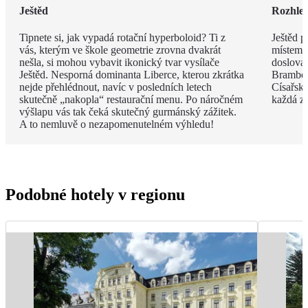
Ještěd
Rozhle
Tipnete si, jak vypadá rotační hyperboloid? Ti z
Ještěd 
vás, kterým ve škole geometrie zrovna dvakrát
místem J
nešla, si mohou vybavit ikonický tvar vysílače
doslova 
Ještěd. Nesporná dominanta Liberce, kterou zkrátka
Bramber
nejde přehlédnout, navíc v posledních letech
Císařský
skutečně „nakopla“ restaurační menu. Po náročném
každá ze
výšlapu vás tak čeká skutečný gurmánský zážitek.
A to nemluvě o nezapomenutelném výhledu!
Podobné hotely v regionu