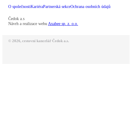
O společnosti
Kariéra
Partnerská sekce
Ochrana osobních údajů
Čedok a.s
Návrh a realizace webu
Axabee sp. z. o.o.
© 2026, cestovní kancelář Čedok a.s.