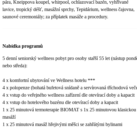
pára, Kneippova koupel, whirpool, ochlazovací bazén, vyhřívané
lavice, tropický déšť, masážní sprchy, Tepidárium, wellness čajovna,
saunové ceremoniály; za příplatek masáže a procedury.
Nabídka programů
5 denní seniorský wellness pobyt pro osoby stařší 55 let (nástup pondě
nebo středa):
4 x komfortní ubytování ve Wellness hotelu ***
4 x polopenze (bohatá bufetová snídaně a servírovaná tříchodová več
4 x vstup do veřejného wellness zařízení dle otevírací doby a kapacit
4 x vstup do hotelového bazénu dle otevírací doby a kapacit
1 x 25 minutová termoterapie BIOMAT s 1x 25 minutovou klasickou
masáží
1 x 25 minutová masáž hřejivými měšci se zahřátými bylinami