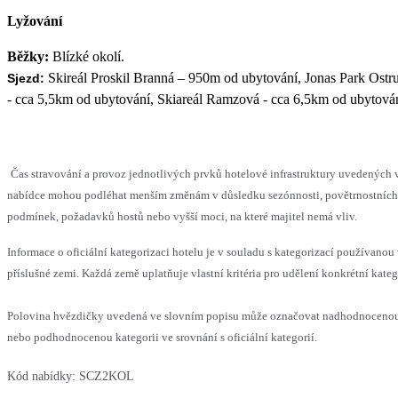
Lyžování
Běžky:
Blízké okolí.
Skireál Proskil Branná – 950m od ubytování, Jonas Park Ostr
Sjezd:
- cca 5,5km od ubytování, Skiareál Ramzová - cca 6,5km od ubytován
Čas stravování a provoz jednotlivých prvků hotelové infrastruktury uvedených 
nabídce mohou podléhat menším změnám v důsledku sezónnosti, povětrnostních
podmínek, požadavků hostů nebo vyšší moci, na které majitel nemá vliv.
Informace o oficiální kategorizaci hotelu je v souladu s kategorizací používanou
příslušné zemi. Každá země uplatňuje vlastní kritéria pro udělení konkrétní kateg
Polovina hvězdičky uvedená ve slovním popisu může označovat nadhodnoceno
nebo podhodnocenou kategorii ve srovnání s oficiální kategorií.
Kód nabídky:
SCZ2KOL