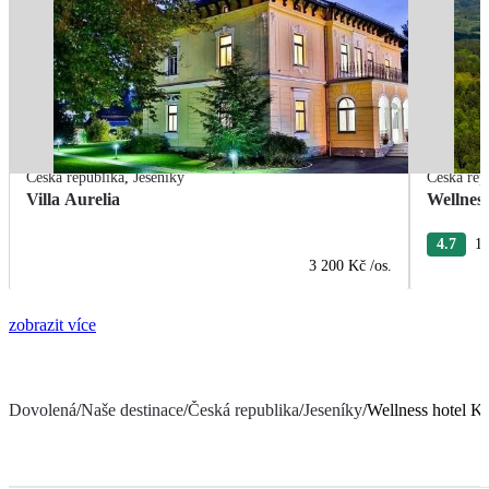
Česká republika
,
Jeseníky
Česká rep
Villa Aurelia
Wellness
4.7
12
3 200 Kč
/os.
zobrazit více
Dovolená
/
Naše destinace
/
Česká republika
/
Jeseníky
/
Wellness hotel Ko