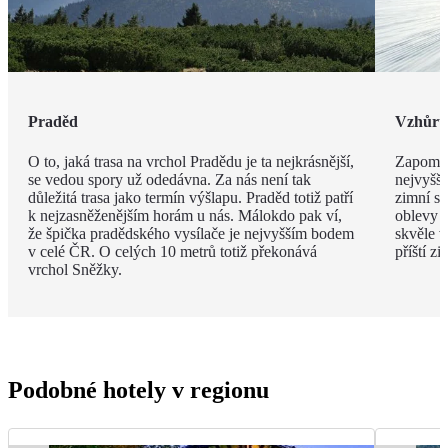
Praděd
Vzhůru
O to, jaká trasa na vrchol Pradědu je ta nejkrásnější,
Zapomen
se vedou spory už odedávna. Za nás není tak
nejvyšší
důležitá trasa jako termín výšlapu. Praděd totiž patří
zimní s
k nejzasněženějším horám u nás. Málokdo pak ví,
oblevy j
že špička pradědského vysílače je nejvyšším bodem
skvěle v
v celé ČR. O celých 10 metrů totiž překonává
příští z
vrchol Sněžky.
Podobné hotely v regionu