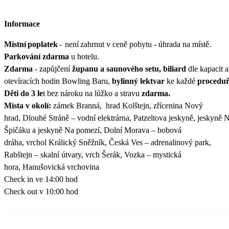
Informace
Místní poplatek
- není zahrnut v ceně pobytu - úhrada na místě.
Parkování zdarma
u hotelu.
Zdarma
- zapůjčení
županu a saunového setu,
biliard
dle kapacit a
otevíracích hodin Bowling Baru,
bylinný lektvar
ke každé
proceduř
Děti do 3 le
t bez nároku na lůžko a stravu
zdarma.
Místa v okolí:
zámek Branná, hrad Kolštejn, zřícenina Nový
hrad, Dlouhé Stráně – vodní elektrárna, Patzeltova jeskyně, jeskyně 
Špičáku a jeskyně Na pomezí, Dolní Morava – bobová
dráha, vrchol Králický Sněžník, Česká Ves – adrenalinový park,
Rabštejn – skalní útvary, vrch Šerák, Vozka – mystická
hora, Hanušovická vrchovina
Check in ve 14:00 hod
Check out v 10:00 hod