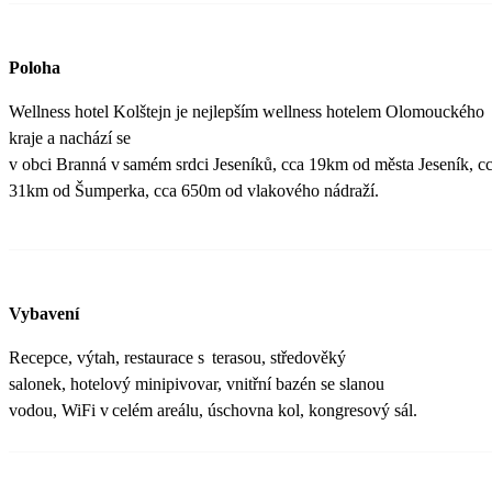
Poloha
Wellness hotel Kolštejn je nejlepším wellness hotelem Olomouckého
kraje a nachází se
v obci Branná v samém srdci Jeseníků, cca 19km od města Jeseník, c
31km od Šumperka, cca 650m od vlakového nádraží.
Vybavení
Recepce, výtah, restaurace s terasou, středověký
salonek, hotelový minipivovar, vnitřní bazén se slanou
vodou, WiFi v celém areálu, úschovna kol, kongresový sál.