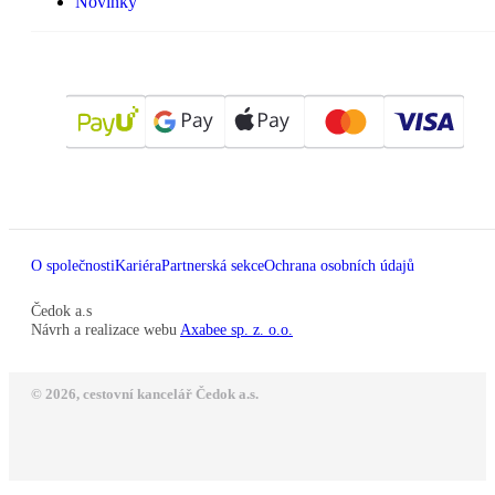
Novinky
O společnosti
Kariéra
Partnerská sekce
Ochrana osobních údajů
Čedok a.s
Návrh a realizace webu
Axabee sp. z. o.o.
© 2026, cestovní kancelář Čedok a.s.