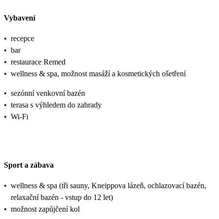
Vybavení
•
recepce
•
bar
•
restaurace Remed
•
wellness & spa, možnost masáží a kosmetických ošetření
•
sezónní venkovní bazén
•
terasa s výhledem do zahrady
•
Wi-Fi
Sport a zábava
•
wellness & spa (tři sauny, Kneippova lázeň, ochlazovací bazén,
relaxační bazén - vstup do 12 let)
•
možnost zapůjčení kol