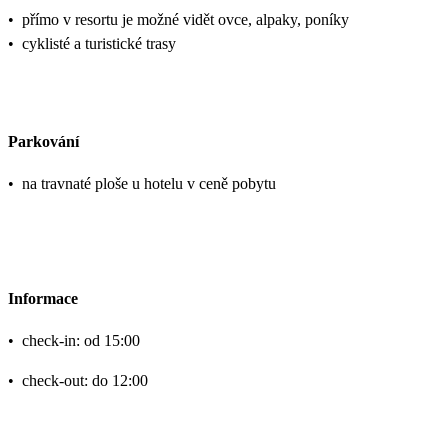
•
přímo v resortu je možné vidět ovce, alpaky, poníky
•
cyklisté a turistické trasy
Parkování
•
na travnaté ploše u hotelu v ceně pobytu
Informace
•
check-in: od 15:00
•
check-out: do 12:00