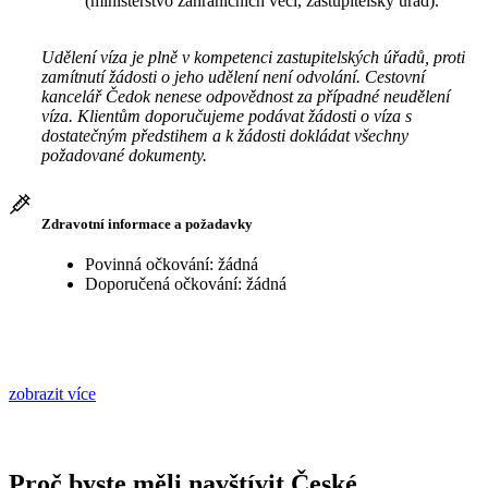
(ministerstvo zahraničních věcí, zastupitelský úřad).
Udělení víza je plně v kompetenci zastupitelských úřadů, proti
zamítnutí žádosti o jeho udělení není odvolání. Cestovní
kancelář Čedok nenese odpovědnost za případné neudělení
víza. Klientům doporučujeme podávat žádosti o víza s
dostatečným předstihem a k žádosti dokládat všechny
požadované dokumenty.
Zdravotní informace a požadavky
Povinná očkování: žádná
Doporučená očkování: žádná
zobrazit více
Proč byste měli navštívit České