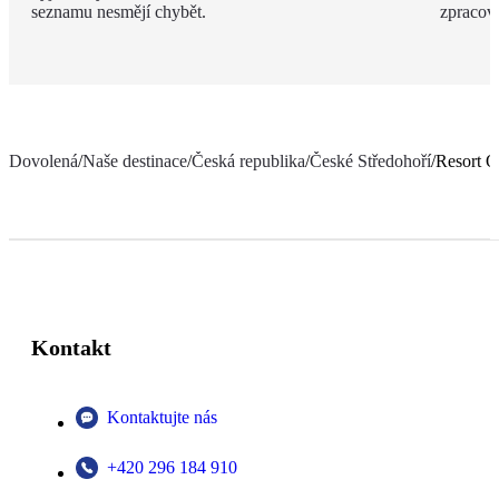
seznamu nesmějí chybět.
zpracov
Dovolená
/
Naše destinace
/
Česká republika
/
České Středohoří
/
Resort O
Kontakt
Kontaktujte nás
+420 296 184 910