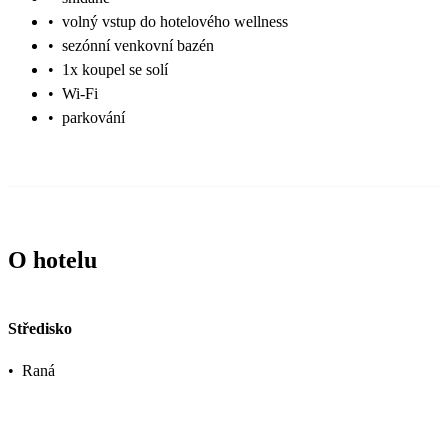
•
volný vstup do hotelového wellness
•
sezónní venkovní bazén
•
1x koupel se solí
•
Wi-Fi
•
parkování
O hotelu
Středisko
•
Raná