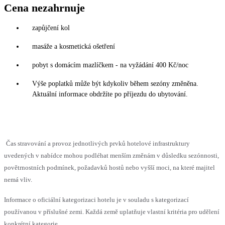
Cena nezahrnuje
zapůjčení kol
masáže a kosmetická ošetření
pobyt s domácím mazlíčkem - na vyžádání 400 Kč/noc
Výše poplatků může být kdykoliv během sezóny změněna.
Aktuální informace obdržíte po příjezdu do ubytování.
Čas stravování a provoz jednotlivých prvků hotelové infrastruktury
uvedených v nabídce mohou podléhat menším změnám v důsledku sezónnosti,
povětrnostních podmínek, požadavků hostů nebo vyšší moci, na které majitel
nemá vliv.
Informace o oficiální kategorizaci hotelu je v souladu s kategorizací
používanou v příslušné zemi. Každá země uplatňuje vlastní kritéria pro udělení
konkrétní kategorie.