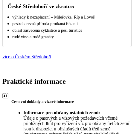
České Středohoří ve zkratce:
výhledy k nezaplacení –⁠⁠⁠⁠⁠⁠ Milešovka, Říp a Lovoš
pestrobarevná příroda protkaná řekami
oblast zasvěcená cyklistice a pěší turistice
rudé víno a rudé granáty
více o Českém Středohoří
Praktické informace
Cestovní doklady a vízové informace
Informace pro občany ostatních zemí:
Údaje o pasových a vízových požadavcích včetně
přibližných lhůt pro vyřízení víz pro občany třetích zemí
jsou k dispozici u příslušných úřadů třetí země