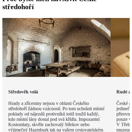
středohoří
Středověk volá
Rudé zl
Hrady a zříceniny nejsou v oblasti Českého
České gr
středohoří žádnou vzácností. Po tom uchránit místní
jedineč
poklady od nájezdů protivníků totiž toužil každý,
přirovná
kdo místní lány dostal pod svá křídla. Impozantní
pouze v
Kostomlaty, skvěle zachovalý Střekov nebo
V Třeben
výjimečný Hazmburk tak na vašem cestovatelském
muzeum, 