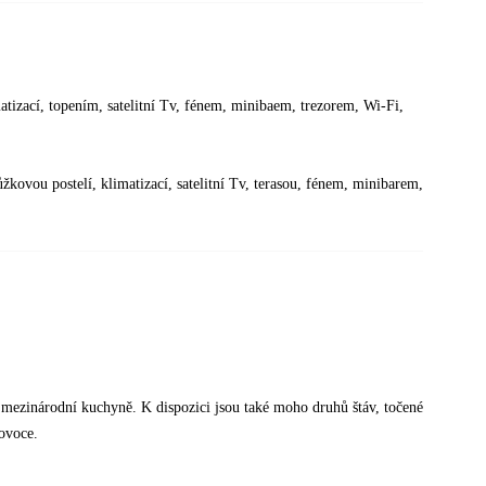
izací, topením, satelitní Tv, fénem, minibaem, trezorem, Wi-Fi,
vou postelí, klimatizací, satelitní Tv, terasou, fénem, minibarem,
 mezinárodní kuchyně. K dispozici jsou také moho druhů štáv, točené
 ovoce.