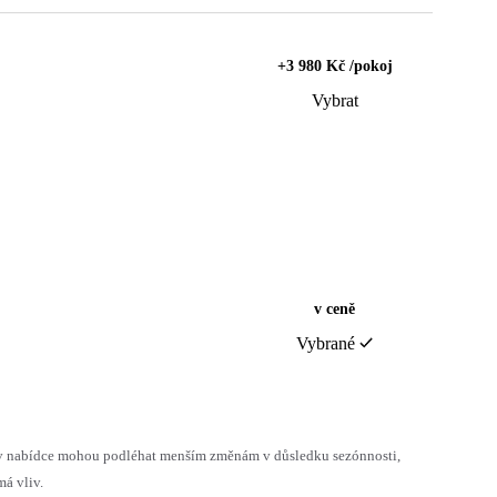
+3 980 Kč /pokoj
Vybrat
v ceně
Vybrané
h v nabídce mohou podléhat menším změnám v důsledku sezónnosti,
á vliv.