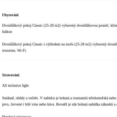
Ubytování
Dvoulůžkový pokoj Classic (25-28 m2) vybavený dvoulůžkovou postelí, klimat
balkon
Dvoulůžkový pokoj Classic s výhledem na moře (25-28 m2) vybavený dvoulůžko
trezorem, Wi-Fi.
Stravování
All inclusive light
Snídaně, obědy a večeře. V nabídce je bohatá a rozmanitá středomořská nebo
pivo, červené i bílé víno nebo káva. Rovněž je zde bohatá nabídka zákusků a
Hotelová restaurace