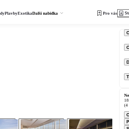
zdy
Plavby
Exotika
Další nabídka
Pro vás
St
O
D
T
Ne
18
(4
O
P
S