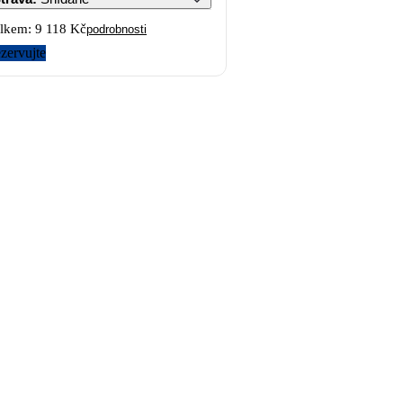
lkem:
9 118 Kč
podrobnosti
zervujte