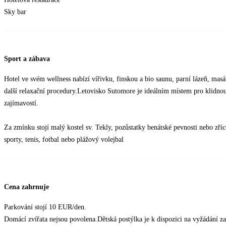
Sky bar
Sport a zábava
Hotel ve svém wellness nabízí vířivku, finskou a bio saunu, parní lázeň, masáž
další relaxační procedury.Letovisko Sutomore je ideálním místem pro klidnou
zajímavostí.
Za zmínku stojí malý kostel sv. Tekly, pozůstatky benátské pevnosti nebo zří
sporty, tenis, fotbal nebo plážový volejbal
Cena zahrnuje
Parkování stojí 10 EUR/den.
Domácí zvířata nejsou povolena.Dětská postýlka je k dispozici na vyžádání z