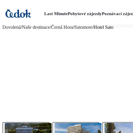
Last Minute
Pobytové zájezdy
Poznávací záje
více fotografií (12)
Dovolená
/
Naše destinace
/
Černá Hora
/
Sutomore
/
Hotel Sato