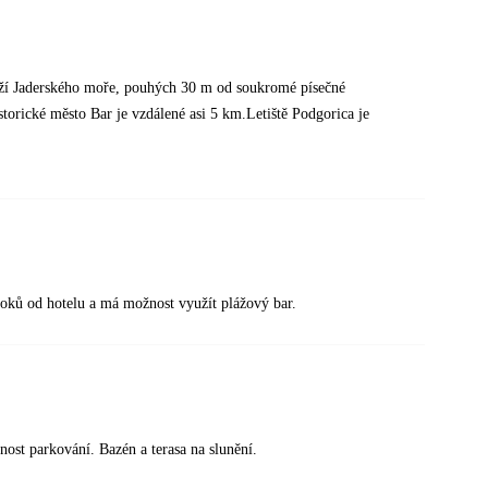
řeží Jaderského moře, pouhých 30 m od soukromé písečné
istorické město Bar je vzdálené asi 5 km.Letiště Podgorica je
roků od hotelu a má možnost využít plážový bar.
nost parkování. Bazén a terasa na slunění.