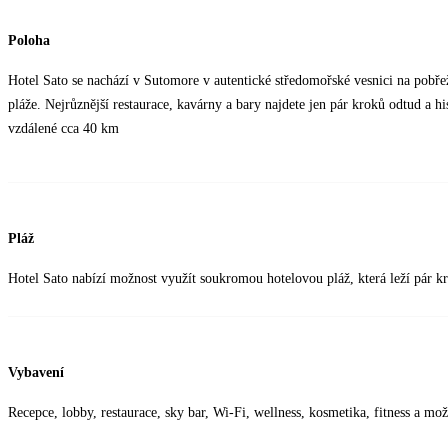
Poloha
Hotel Sato se nachází v Sutomore v autentické středomořské vesnici na pob
pláže. Nejrůznější restaurace, kavárny a bary najdete jen pár kroků odtud a h
vzdálené cca 40 km
Pláž
Hotel Sato nabízí možnost využít soukromou hotelovou pláž, která leží pár k
Vybavení
Recepce, lobby, restaurace, sky bar, Wi-Fi, wellness, kosmetika, fitness a mož