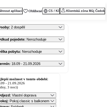
áhnout aplikaci
Oblíbené
CS / Kč
Klientská zóna Můj Čedok
Osoby
:
2 dospělí
dkud pojedete
:
Nerozhoduje
élka pobytu
:
Nerozhoduje
ermín
:
18.09 - 21.09.2026
jlepší možnost v tomto období:
.09
-
21.09.2026
 dny, 3 noci)
djezd
:
Vlastní doprava
okoj
:
Pokoj classic s balkonem
trava
:
Snídaně