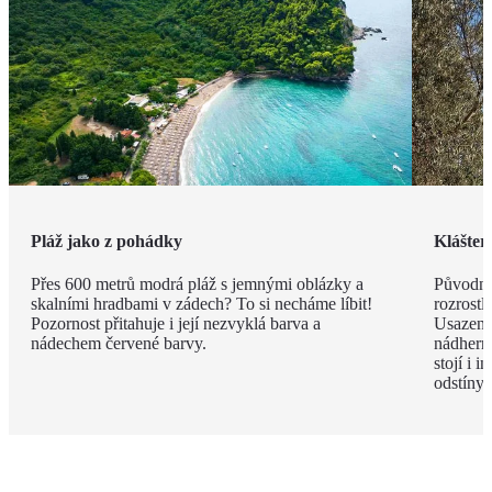
Pláž jako z pohádky
Klášter
Přes 600 metrů modrá pláž s jemnými oblázky a
Původně
skalními hradbami v zádech? To si necháme líbit!
rozrostl
Pozornost přitahuje i její nezvyklá barva a
Usazený
nádechem červené barvy.
nádherný
stojí i i
odstíny 