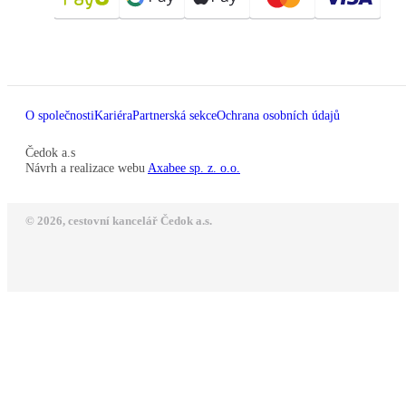
O společnosti
Kariéra
Partnerská sekce
Ochrana osobních údajů
Čedok a.s
Návrh a realizace webu
Axabee sp. z. o.o.
© 2026, cestovní kancelář Čedok a.s.