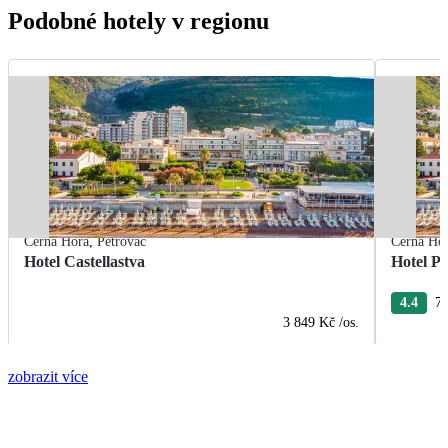
Podobné hotely v regionu
Černá Hora
,
Petrovac
Černá Ho
Hotel Castellastva
Hotel Pa
4.4
7 
3 849 Kč
/os.
zobrazit více