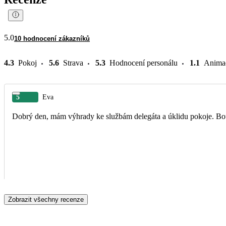
5.0
10 hodnocení zákazníků
4.3
Pokoj
5.6
Strava
5.3
Hodnocení personálu
1.1
Anima
5
Eva
Dobrý den, mám
Zobrazit všechny recenze