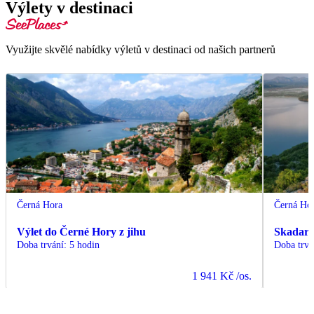
Výlety v destinaci
Využijte skvělé nabídky výletů v destinaci od našich partnerů
Černá Hora
Černá Ho
Výlet do Černé Hory z jihu
Skadarsk
Doba trvání
:
5 hodin
Doba trvá
1 941 Kč
/os.