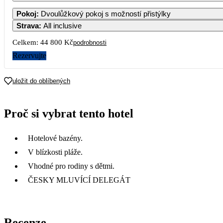
Pokoj
:
Dvoulůžkový pokoj s možností přistýlky
Strava
:
All inclusive
3
Celkem:
44 800 Kč
podrobnosti
Rezervujte
10
22 400
uložit do oblíbených
17
Proč si vybrat tento hotel
24
Hotelové bazény.
31
18 300
V blízkosti pláže.
Vhodné pro rodiny s dětmi.
ČESKY MLUVÍCÍ DELEGÁT
Recenze