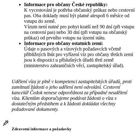
Informace pro občany České republiky:
K vycestování je potřeba občanský průkaz nebo cestovní
pas. Oba doklady musí být platné alespoň 6 měsíce od
vstupu do země.
Vízum není nutné pro pobyt kratší než 90 dní (při vstupu
na cestovní pas) nebo 30 dní (při vstupu na občanský
průkaz) od prvního vstupu na území státu.
Informace pro občany ostatních zemí:
Údaje o pasových a vízových požadavcích včetně
přibližných lhůt pro vyřízení víz pro občany třetích zemí
jsou k dispozici u příslušných úřadů třetí země
(ministerstvo zahraničních věcí, zastupitelský úřad).
Udělení víza je plně v kompetenci zastupitelských úřadů, proti
zamítnutí žádosti o jeho udělení není odvolání. Cestovní
kancelář Čedok nenese odpovědnost za případné neudělení
víza. Klientům doporučujeme podávat žádosti o víza s
dostatečným předstihem a k žádosti dokládat všechny
požadované dokumenty.
Zdravotní informace a požadavky