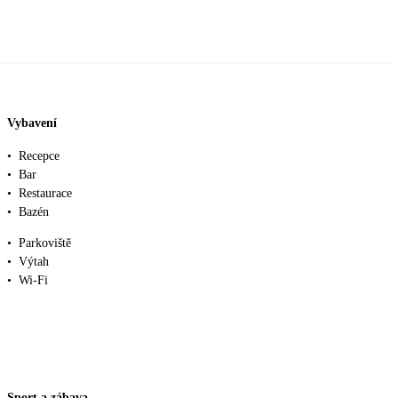
Vybavení
•
Recepce
•
Bar
•
Restaurace
•
Bazén
•
Parkoviště
•
Výtah
•
Wi-Fi
Sport a zábava