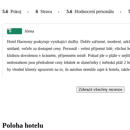
5.6
Pokoj
6
Strava
5.6
Hodnocení personálu
6
Alena
Hotel Harmony poskytuje vynikající služby. Dobře zařízené, moderní, udrž
snídaně, večeře za dostupné ceny. Personál - velmi příjemní lidé, všichni 
klidnou dovolenou v krásném, příjemném místě. Pokud jde o pláže v nejbl
nedostatkem jsou předražené ceny lehátek se slunečníky ( městská pláž 2 lehátka a sl
by vhodné klienty upozornit na to, že autobus nemůže zajet k hotelu, takže
služby- tam- standard, zpět- dlouhé čekání před letištní halou na slunci, b
měla být jasně uvedena v Cestovní smlouvě, kde prozatím chybí. Služby delegáta v destinaci - vysoká kvalita organizace služeb- v
Zobrazit všechny recenze
klidu, bez zmatků. Delegát J. Ivanovič má obdivuhodné znalosti historie, výklad je srozumitelný. Člověk na svém místě, hodnotíme
na jedničku s hvězdičkou. Celkově zájezd - služby výborné. Ovšem před od
Poloha hotelu