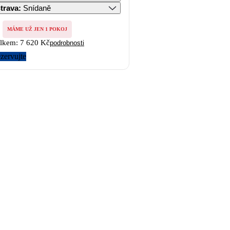
trava
:
Snídaně
MÁME UŽ JEN 1 POKOJ
lkem:
7 620 Kč
podrobnosti
zervujte