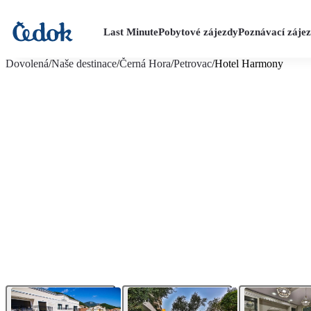
Last Minute
Pobytové zájezdy
Poznávací záje
více fotografií (20)
Dovolená
/
Naše destinace
/
Černá Hora
/
Petrovac
/
Hotel Harmony