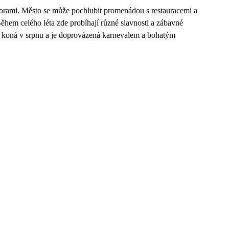
horami. Město se může pochlubit promenádou s restauracemi a
Během celého léta zde probíhají různé slavnosti a zábavné
 se koná v srpnu a je doprovázená karnevalem a bohatým