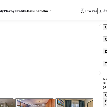
zdy
Plavby
Exotika
Další nabídka
Pro vás
St
O
D
T
Ne
01
(4
O
P
S