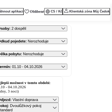
áhnout aplikaci
Oblíbené
CS / Kč
Klientská zóna Můj Čedok
Osoby
:
2 dospělí
dkud pojedete
:
Nerozhoduje
élka pobytu
:
Nerozhoduje
ermín
:
01.10 - 04.10.2026
jlepší možnost v tomto období:
.10
-
04.10.2026
 dny, 3 noci)
djezd
:
Vlastní doprava
okoj
:
Dvoulůžkový pokoj
tandard