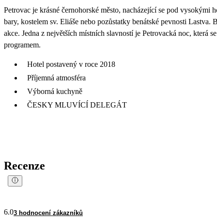
Petrovac je krásné černohorské město, nacházející se pod vysokými 
bary, kostelem sv. Eliáše nebo pozůstatky benátské pevnosti Lastva. 
akce. Jedna z největších místních slavností je Petrovacká noc, která
programem.
Hotel postavený v roce 2018
Příjemná atmosféra
Výborná kuchyně
ČESKY MLUVÍCÍ DELEGÁT
Recenze
6.0
3 hodnocení zákazníků