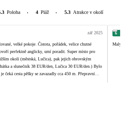
5.3
Poloha
4
Pláž
5.3
Atrakce v okolí
zář 2025
6
Myk
ované, velké pokoje. Čistota, pořádek, velice chutné
Malý ternin zá
hovoří perfektně anglicky, umí poradit. Super místo pro
ižším okolí (městská, Lučica), pak jejich obrovským
unečník 38 EUR/den, Lučica 30 EUR/den.) Bylo
 je čeká cesta pěšky se zavazadly cca 450 m. Přepravní
ez možnosti si sednout. Transfery v pořádku, tato služba by
jezdem - zákaznická linka - "služby" - otřesné. Dámy zde
zaměstnané postrádají základní znalosti pro práci se zákazníky, jsou nepříjemné a arogantní .