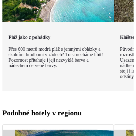
Pláž jako z pohádky
Klášter
Přes 600 metrů modrá pláž s jemnými oblázky a
Původně
skalními hradbami v zádech? To si necháme líbit!
rozrostl
Pozornost přitahuje i její nezvyklá barva a
Usazený
nádechem červené barvy.
nádherný
stojí i i
odstíny 
Podobné hotely v regionu