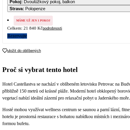
Pokoj
:
Dvoulůžkový pokoj, balkon
10 920
10 920
1
Strava
:
Polopenze
5
6
7
8
9
10 920
10 920
10 920
10 920
10 920
1
MÁME UŽ JEN 1 POKOJ
Celkem:
21 840 Kč
podrobnosti
12
13
14
15
16
10 920
10 920
10 920
10 920
10 920
1
Rezervujte
19
20
21
22
23
10 920
10 920
10 920
10 920
10 920
1
uložit do oblíbených
26
27
28
29
30
10 920
10 920
10 920
10 920
10 920
1
Proč si vybrat tento hotel
Hotel Castellastva se nachází v oblíbeném letovisku Petrovac na Budv
přibližně 150 metrů od krásné pláže. Moderní hotel obklopený borov
vegetací nabízí ideální zázemí pro relaxační pobyt u Jaderského moře.
Hosté mohou využívat wellness centrum se saunou a parní lázní, fitnes
hotelu je prostorná restaurace s bohatou nabídkou místních i mezinár
formou bufetu.