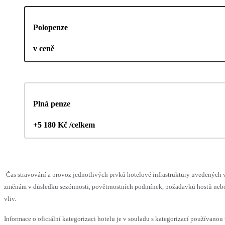
Polopenze
v ceně
Plná penze
+5 180 Kč /celkem
Čas stravování a provoz jednotlivých prvků hotelové infrastruktury uvedenýc
změnám v důsledku sezónnosti, povětrnostních podmínek, požadavků hostů nebo 
vliv.
Informace o oficiální kategorizaci hotelu je v souladu s kategorizací používanou