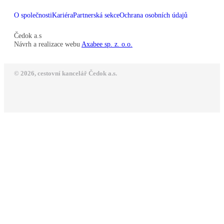
O společnosti
Kariéra
Partnerská sekce
Ochrana osobních údajů
Čedok a.s
Návrh a realizace webu
Axabee sp. z. o.o.
© 2026, cestovní kancelář Čedok a.s.