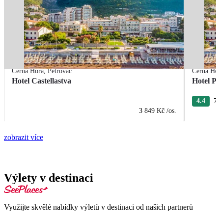
Černá Hora
,
Petrovac
Černá Ho
Hotel Castellastva
Hotel Pa
4.4
7 
3 849 Kč
/os.
zobrazit více
Výlety v destinaci
Využijte skvělé nabídky výletů v destinaci od našich partnerů