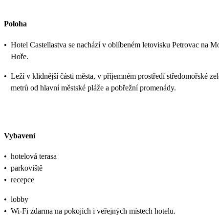
Poloha
•
Hotel Castellastva se nachází v oblíbeném letovisku Petrovac na M
Hoře.
•
Leží v klidnější části města, v příjemném prostředí středomořské ze
metrů od hlavní městské pláže a pobřežní promenády.
Vybavení
•
hotelová terasa
•
parkoviště
•
recepce
•
lobby
•
Wi-Fi zdarma na pokojích i veřejných místech hotelu.