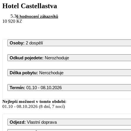
Hotel Castellastva
5.3
6 hodnocení zákazníků
10 920 Kč
Osoby
:
2 dospělí
Odkud pojedete
:
Nerozhoduje
Délka pobytu
:
Nerozhoduje
Termín
:
01.10 - 08.10.2026
Říjen 2026
Nejlepší možnost v tomto období:
01.10
-
08.10.2026
(8 dní, 7 nocí)
PO
ÚT
ST
ČT
PÁ
Odjezd
:
Vlastní doprava
1
2