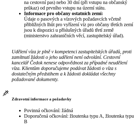
na cestovní pas) nebo 30 dní (při vstupu na občanský
průkaz) od prvního vstupu na území státu.
Informace pro občany ostatních zemí:
Údaje o pasových a vízových požadavcích včetně
přibližných lhůt pro vyřízení víz pro občany třetích zemí
jsou k dispozici u příslušných úřadů třetí země
(ministerstvo zahraničních věcí, zastupitelský úřad).
Udělení víza je plně v kompetenci zastupitelských úřadů, proti
zamítnutí žádosti o jeho udělení není odvolání. Cestovní
kancelář Čedok nenese odpovědnost za případné neudělení
víza. Klientům doporučujeme podávat žádosti o víza s
dostatečným předstihem a k žádosti dokládat všechny
požadované dokumenty.
Zdravotní informace a požadavky
Povinná očkování: žádná
Doporučená očkování: žloutenka typu A, žloutenka typu
B