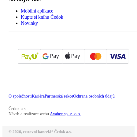
Mobilní aplikace
Kupte si knihu Čedok
Novinky
O společnosti
Kariéra
Partnerská sekce
Ochrana osobních údajů
Čedok a.s
Návrh a realizace webu
Axabee sp. z. o.o.
© 2026, cestovní kancelář Čedok a.s.