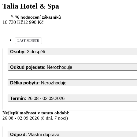
Talia Hotel & Spa
5.5
6 hodnocení zákazníků
16 730 Kč
12 990 Kč
LAST MINUTE
Osoby
:
2 dospělí
Odkud pojedete
:
Nerozhoduje
Délka pobytu
:
Nerozhoduje
Termín
:
26.08 - 02.09.2026
Srpen 2026
Nejlepší možnost v tomto období:
26.08
-
02.09.2026
(8 dní, 7 nocí)
PO
ÚT
ST
ČT
PÁ
SO
NE
Odjezd
:
Vlastní doprava