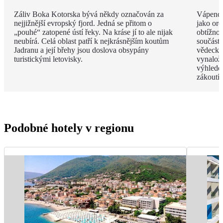
Záliv Boka Kotorska bývá někdy označován za
Vápenco
nejjižnější evropský fjord. Jedná se přitom o
jako ore
„pouhé“ zatopené ústí řeky. Na kráse jí to ale nijak
obtížnos
neubírá. Celá oblast patří k nejkrásnějším koutům
součástí
Jadranu a její břehy jsou doslova obsypány
vědecké
turistickými letovisky.
vynalož
výhlede
zákoutím
Podobné hotely v regionu