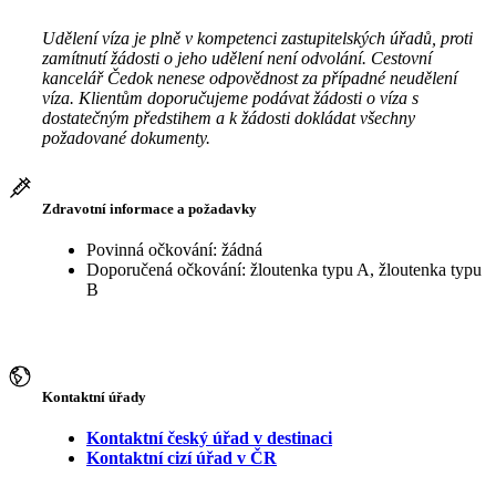
Udělení víza je plně v kompetenci zastupitelských úřadů, proti
zamítnutí žádosti o jeho udělení není odvolání. Cestovní
kancelář Čedok nenese odpovědnost za případné neudělení
víza. Klientům doporučujeme podávat žádosti o víza s
dostatečným předstihem a k žádosti dokládat všechny
požadované dokumenty.
Zdravotní informace a požadavky
Povinná očkování: žádná
Doporučená očkování: žloutenka typu A, žloutenka typu
B
Kontaktní úřady
Kontaktní český úřad v destinaci
Kontaktní cizí úřad v ČR