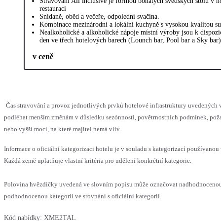
Stravování All inclusive je formou bohatých švédských stolů v h
restauraci
Snídaně, oběd a večeře, odpolední svačina.
Kombinace mezinárodní a lokální kuchyně s vysokou kvalitou su
Nealkoholické a alkoholické nápoje místní výroby jsou k dispozi
den ve třech hotelových barech (Lounch bar, Pool bar a Sky bar)
v ceně
Čas stravování a provoz jednotlivých prvků hotelové infrastruktury uvedených
podléhat menším změnám v důsledku sezónnosti, povětrnostních podmínek, pož
nebo vyšší moci, na které majitel nemá vliv.
Informace o oficiální kategorizaci hotelu je v souladu s kategorizací používanou 
Každá země uplatňuje vlastní kritéria pro udělení konkrétní kategorie.
Polovina hvězdičky uvedená ve slovním popisu může označovat nadhodnoceno
podhodnocenou kategorii ve srovnání s oficiální kategorií.
Kód nabídky:
XME2TAL