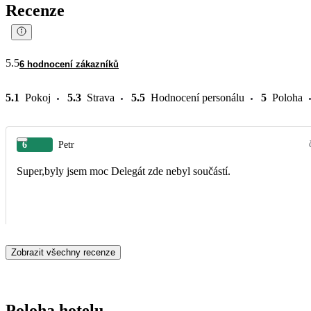
Recenze
5.5
6 hodnocení zákazníků
5.1
Pokoj
5.3
Strava
5.5
Hodnocení personálu
5
Poloha
6
Petr
Super,byly jsem moc Delegát zde nebyl součástí.
Zobrazit všechny recenze
Poloha hotelu