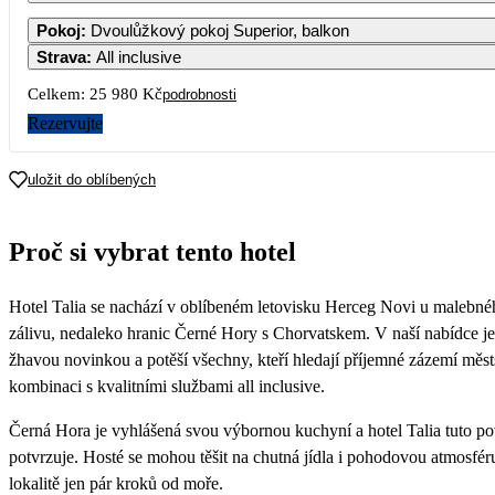
1
2
Pokoj
:
Dvoulůžkový pokoj Superior, balkon
Strava
:
All inclusive
3
4
5
6
7
8
9
Celkem:
25 980 Kč
podrobnosti
Rezervujte
10
11
12
13
14
15
16
uložit do oblíbených
17
18
19
20
21
22
23
Proč si vybrat tento hotel
24
25
26
27
28
29
30
12 990
14 990
Hotel Talia se nachází v oblíbeném letovisku Herceg Novi u malebn
31
zálivu, nedaleko hranic Černé Hory s Chorvatskem. V naší nabídce je 
žhavou novinkou a potěší všechny, kteří hledají příjemné zázemí měs
kombinaci s kvalitními službami all inclusive.
Černá Hora je vyhlášená svou výbornou kuchyní a hotel Talia tuto po
potvrzuje. Hosté se mohou těšit na chutná jídla i pohodovou atmosféru
lokalitě jen pár kroků od moře.