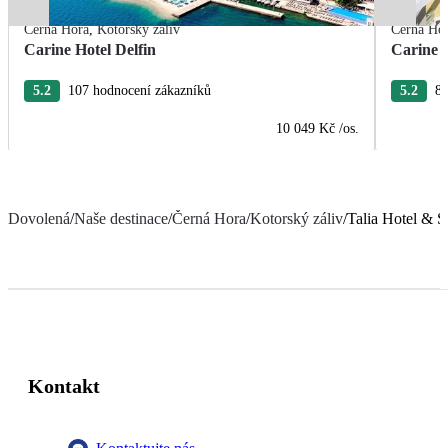
Černá Hora
,
Kotorský záliv
Černá Ho
Carine Hotel Delfin
Carine 
5.2
107 hodnocení zákazníků
5.2
82
10 049 Kč
/os.
Dovolená
/
Naše destinace
/
Černá Hora
/
Kotorský záliv
/
Talia Hotel & S
Kontakt