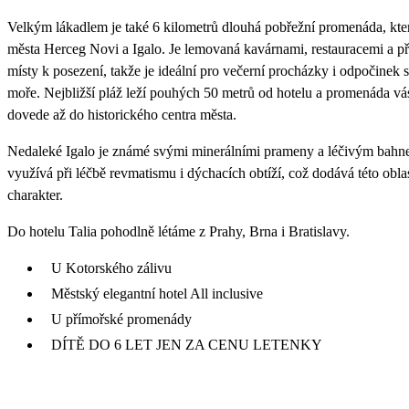
Velkým lákadlem je také 6 kilometrů dlouhá pobřežní promenáda, kter
města Herceg Novi a Igalo. Je lemovaná kavárnami, restauracemi a p
místy k posezení, takže je ideální pro večerní procházky i odpočinek
moře. Nejbližší pláž leží pouhých 50 metrů od hotelu a promenáda vá
dovede až do historického centra města.
Nedaleké Igalo je známé svými minerálními prameny a léčivým bahne
využívá při léčbě revmatismu i dýchacích obtíží, což dodává této obla
charakter.
Do hotelu Talia pohodlně létáme z Prahy, Brna i Bratislavy.
U Kotorského zálivu
Městský elegantní hotel All inclusive
U přímořské promenády
DÍTĚ DO 6 LET JEN ZA CENU LETENKY