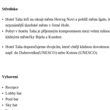
Středisko
•
Hotel Talia leží na okraji města Herceg Novi a poblíž města Igalo, k
nejznámější lázeňské město v černé Hoře.
•
Pobyt v hotelu Talia je příjemným kompromisem mezi velmi rušno
klidnými městečky Bijela a Kumbor.
•
Hotel Talia doporučujeme dvojicím, které chtějí klidnou dovolenou
např. do Dubrovníku(UNESCO) nebo Kotoru (UNESCO)
Vybavení
•
Recepce
•
Lobby bar
•
Pool bar
•
Sky bar