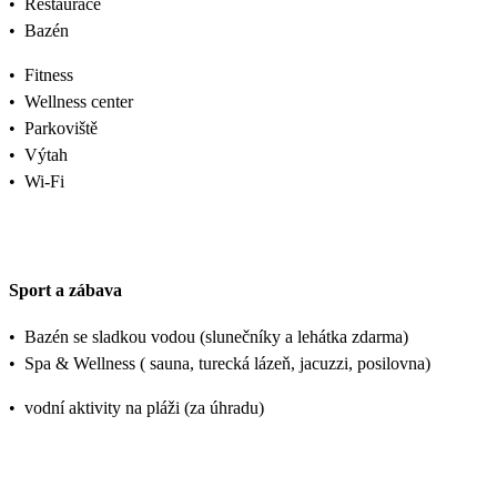
•
Restaurace
•
Bazén
•
Fitness
•
Wellness center
•
Parkoviště
•
Výtah
•
Wi-Fi
Sport a zábava
•
Bazén se sladkou vodou (slunečníky a lehátka zdarma)
•
Spa & Wellness ( sauna, turecká lázeň, jacuzzi, posilovna)
•
vodní aktivity na pláži (za úhradu)