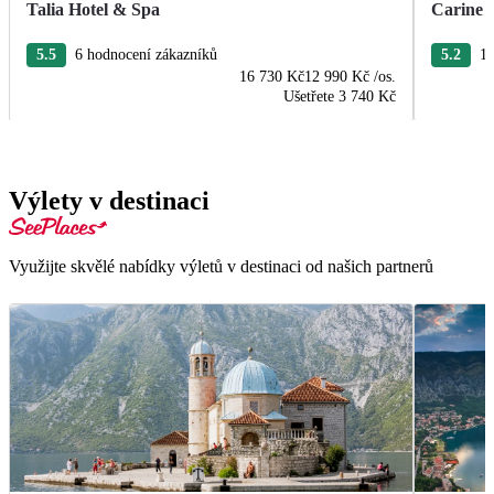
Talia Hotel & Spa
Carine H
5.5
6 hodnocení zákazníků
5.2
10
16 730 Kč
12 990 Kč
/os.
Ušetřete
3 740 Kč
Výlety v destinaci
Využijte skvělé nabídky výletů v destinaci od našich partnerů