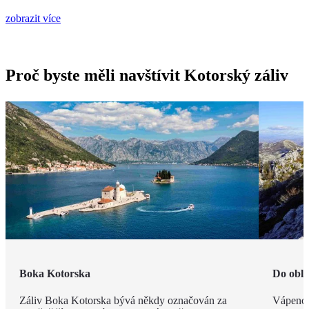
zobrazit více
Proč byste měli navštívit Kotorský záliv
Boka Kotorska
Do obla
Záliv Boka Kotorska bývá někdy označován za
Vápenco