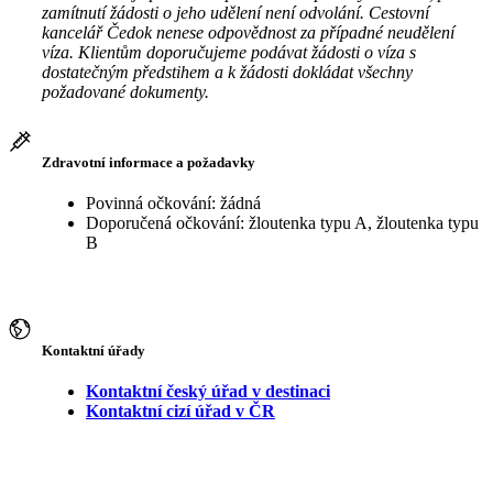
zamítnutí žádosti o jeho udělení není odvolání. Cestovní
kancelář Čedok nenese odpovědnost za případné neudělení
víza. Klientům doporučujeme podávat žádosti o víza s
dostatečným předstihem a k žádosti dokládat všechny
požadované dokumenty.
Zdravotní informace a požadavky
Povinná očkování: žádná
Doporučená očkování: žloutenka typu A, žloutenka typu
B
Kontaktní úřady
Kontaktní český úřad v destinaci
Kontaktní cizí úřad v ČR