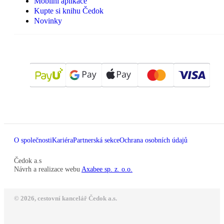
Mobilní aplikace
Kupte si knihu Čedok
Novinky
O společnosti
Kariéra
Partnerská sekce
Ochrana osobních údajů
Čedok a.s
Návrh a realizace webu
Axabee sp. z. o.o.
© 2026, cestovní kancelář Čedok a.s.