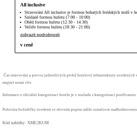
All inclusive
Stravování All inclusive je formou bohatých švédských stolů v ho
Snídaně formou bufetu (7:00 - 10:00)
Oběd formou bufetu (12:30 - 14:30)
Večeře formou bufetu (18:30 - 21:00).
zobrazit podrobnosti
v ceně
Čas stravování a provoz jednotlivých prvků hotelové infrastruktury uvedenýc
majitel nemá vliv.
Informace o oficiální kategorizaci hotelu je v souladu s kategorizací používanou 
Polovina hvězdičky uvedená ve slovním popisu může označovat nadhodnocenou n
Kód nabídky:
XME2KUM