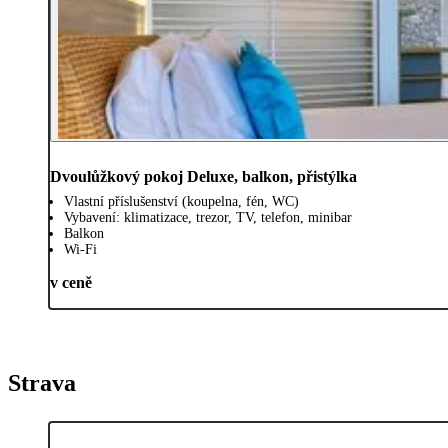
Dvoulůžkový pokoj Deluxe, balkon, přistýlka
Vlastní příslušenství (koupelna, fén, WC)
Vybavení: klimatizace, trezor, TV, telefon, minibar
Balkon
Wi-Fi
v ceně
Strava