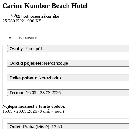
Carine Kumbor Beach Hotel
5.2
82 hodnocení zákazníků
25 280 Kč
21 990 Kč
LAST MINUTE
Osoby
:
2 dospělí
Odkud pojedete
:
Nerozhoduje
Délka pobytu
:
Nerozhoduje
Termín
:
16.09 - 23.09.2026
Nejlepší možnost v tomto období:
16.09
-
23.09.2026
(8 dní, 7 nocí)
Odlet
:
Praha (letiště), 13:50