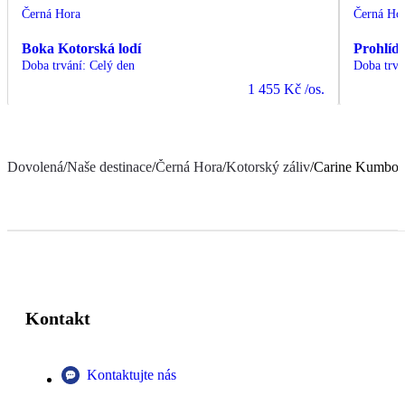
Černá Hora
Černá Ho
Boka Kotorská lodí
Prohlíd
Doba trvání
:
Celý den
Doba trvá
1 455 Kč
/os.
Dovolená
/
Naše destinace
/
Černá Hora
/
Kotorský záliv
/
Carine Kumbor
Kontakt
Kontaktujte nás