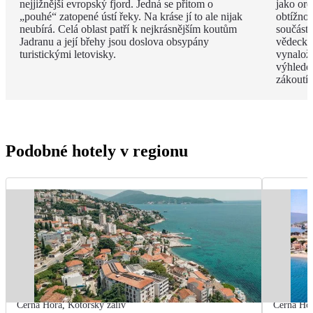
nejjižnější evropský fjord. Jedná se přitom o
jako ore
„pouhé“ zatopené ústí řeky. Na kráse jí to ale nijak
obtížnos
neubírá. Celá oblast patří k nejkrásnějším koutům
součástí
Jadranu a její břehy jsou doslova obsypány
vědecké
turistickými letovisky.
vynalož
výhlede
zákoutím
Podobné hotely v regionu
Černá Hora
,
Kotorský záliv
Černá Ho