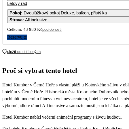
Letový řád
Pokoj
:
Dvoulůžkový pokoj Deluxe, balkon, přistýlka
Strava
:
All inclusive
Celkem:
43 980 Kč
podrobnosti
Rezervujte
uložit do oblíbených
Proč si vybrat tento hotel
Hotel Kumbor v Černé Hoře s vlastní pláží u Kotorského zálivu v ob
hotelům v Černé Hoře. Historická města Kotor nebo Dubrovník nebo H
pochlubit moderním fitness a wellness centrem, hotel je ve všech směre
výborné jídlo v rámci All inclusive a samozřejmostí jsou lehátka na pl
Hotel Kumbor nabízí večerní animační programy s živou hudbou.
Do hotelu Kumbor v Černé Hoře létáme z Prahy, Brna i Bratislavy.