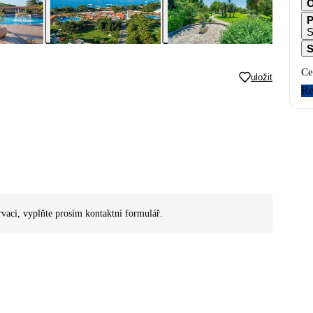
O
P
S
S
Ce
uložit
Re
rvaci, vyplňte prosím kontaktní formulář.