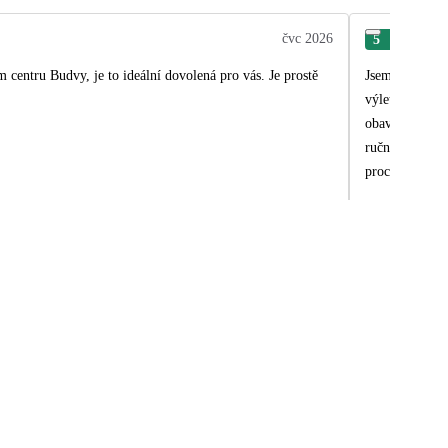
čvc 2026
5
Mar
 centru Budvy, je to ideální dovolená pro vás. Je prostě
Jsem velmi spo
výlet nás v au
obavy, ale ty 
ručníků taky d
procházet.