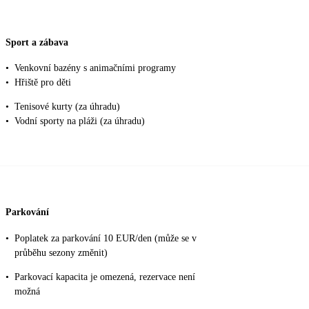
Sport a zábava
•
Venkovní bazény s animačními programy
•
Hřiště pro děti
•
Tenisové kurty (za úhradu)
•
Vodní sporty na pláži (za úhradu)
Parkování
•
Poplatek za parkování 10 EUR/den (může se v
průběhu sezony změnit)
•
Parkovací kapacita je omezená, rezervace není
možná