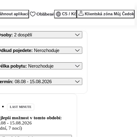
áhnout aplikaci
Oblíbené
CS / Kč
Klientská zóna Můj Čedok
Osoby
:
2 dospělí
dkud pojedete
:
Nerozhoduje
élka pobytu
:
Nerozhoduje
ermín
:
08.08 - 15.08.2026
LAST MINUTE
jlepší možnost v tomto období:
.08
-
15.08.2026
 dní, 7 nocí)