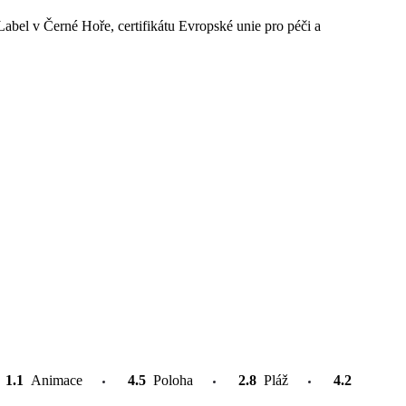
Label v Černé Hoře, certifikátu Evropské unie pro péči a
1.1
Animace
4.5
Poloha
2.8
Pláž
4.2
Atrakce