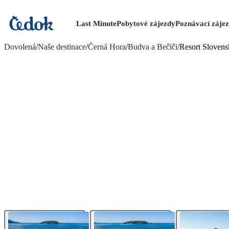
Last Minute
Pobytové zájezdy
Poznávací záje
více fotografií (13)
Dovolená
/
Naše destinace
/
Černá Hora
/
Budva a Bečiči
/
Resort Slovens