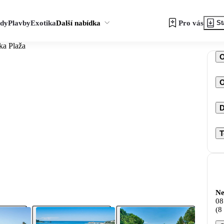
zdy
Plavby
Exotika
Další nabídka
Pro vás
St
ka Plaža
O
D
T
Ne
08
(8