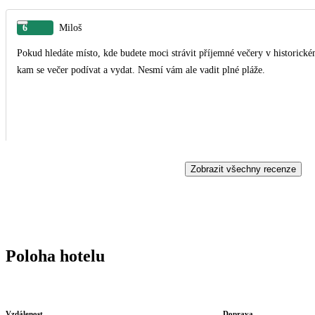
6
Miloš
Pokud hledáte místo, kde budete moci strávit příjemné večery v historickém
kam se večer podívat a vydat. Nesmí vám ale vadit plné pláže.
Zobrazit všechny recenze
Poloha hotelu
Vzdálenost
Doprava