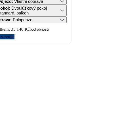
djezd
:
Vlastní doprava
okoj
:
Dvoulůžkový pokoj
tandard, balkon
trava
:
Polopenze
lkem:
35 140 Kč
podrobnosti
zervujte