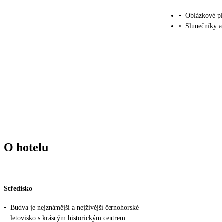
•
Oblázkové pl
•
Slunečníky a
O hotelu
Středisko
•
Budva je nejznámější a nejživější černohorské
letovisko s krásným historickým centrem