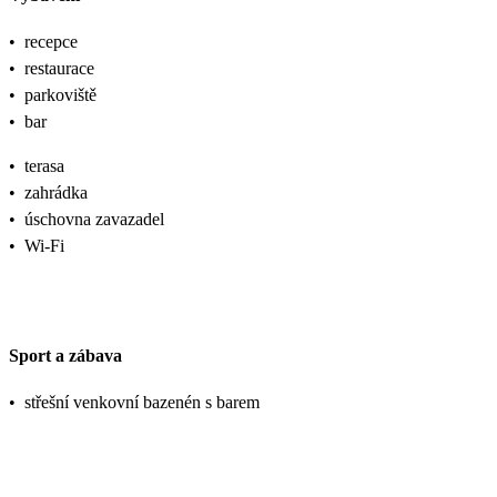
•
recepce
•
restaurace
•
parkoviště
•
bar
•
terasa
•
zahrádka
•
úschovna zavazadel
•
Wi-Fi
Sport a zábava
•
střešní venkovní bazenén s barem