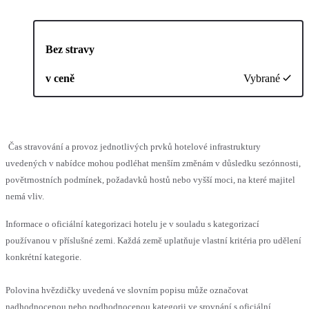
Bez stravy
v ceně
Vybrané
Čas stravování a provoz jednotlivých prvků hotelové infrastruktury
uvedených v nabídce mohou podléhat menším změnám v důsledku sezónnosti,
povětrnostních podmínek, požadavků hostů nebo vyšší moci, na které majitel
nemá vliv.
Informace o oficiální kategorizaci hotelu je v souladu s kategorizací
používanou v příslušné zemi. Každá země uplatňuje vlastní kritéria pro udělení
konkrétní kategorie.
Polovina hvězdičky uvedená ve slovním popisu může označovat
nadhodnocenou nebo podhodnocenou kategorii ve srovnání s oficiální