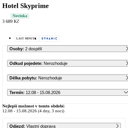
Hotel Skyprime
Novinka
3 689 Kč
LAST MINUTE
Osoby
:
2 dospělí
Odkud pojedete
:
Nerozhoduje
Délka pobytu
:
Nerozhoduje
Termín
:
12.08 - 15.08.2026
Srpen 2026
Nejlepší možnost v tomto období:
12.08
-
15.08.2026
(4 dny, 3 noci)
PO
ÚT
ST
ČT
PÁ
SO
NE
Odjezd
:
Vlastní doprava