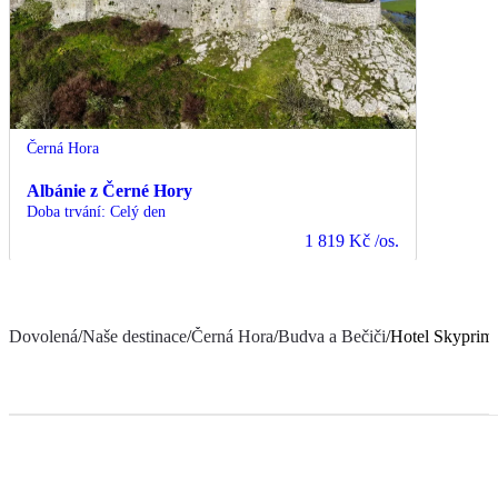
Černá Hora
Albánie z Černé Hory
Doba trvání
:
Celý den
1 819 Kč
/os.
Dovolená
/
Naše destinace
/
Černá Hora
/
Budva a Bečiči
/
Hotel Skyprim