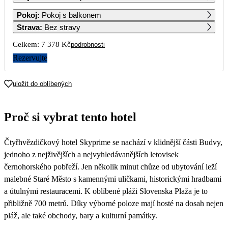
1
2
Pokoj
:
Pokoj s balkonem
Strava
:
Bez stravy
3
4
5
6
7
8
9
Celkem:
7 378 Kč
podrobnosti
Rezervujte
10
11
12
13
14
15
16
3 689
3 539
uložit do oblíbených
17
18
19
20
21
22
23
3 149
Proč si vybrat tento hotel
24
25
26
27
28
29
30
Čtyřhvězdičkový hotel Skyprime se nachází v klidnější části Budvy,
31
jednoho z nejživějších a nejvyhledávanějších letovisek
černohorského pobřeží. Jen několik minut chůze od ubytování leží
malebné Staré Město s kamennými uličkami, historickými hradbami
a útulnými restauracemi. K oblíbené pláži Slovenska Plaža je to
přibližně 700 metrů. Díky výborné poloze mají hosté na dosah nejen
pláž, ale také obchody, bary a kulturní památky.