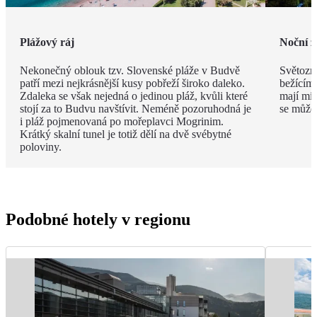
Plážový ráj
Noční ž
Nekonečný oblouk tzv. Slovenské pláže v Budvě
Světozná
patří mezi nejkrásnější kusy pobřeží široko daleko.
bežícím
Zdaleka se však nejedná o jedinou pláž, kvůli které
mají mís
stojí za to Budvu navštívit. Neméně pozoruhodná je
se můžet
i pláž pojmenovaná po mořeplavci Mogrinim.
Krátký skalní tunel je totiž dělí na dvě svébytné
poloviny.
Podobné hotely v regionu