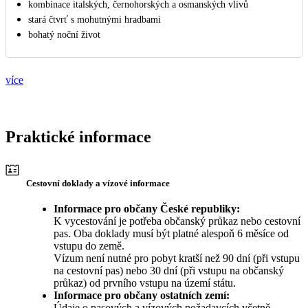
kombinace italských, černohorských a osmanských vlivů
stará čtvrť s mohutnými hradbami
bohatý noční život
více
Praktické informace
Cestovní doklady a vízové informace
Informace pro občany České republiky:
K vycestování je potřeba občanský průkaz nebo cestovní
pas. Oba doklady musí být platné alespoň 6 měsíce od
vstupu do země.
Vízum není nutné pro pobyt kratší než 90 dní (při vstupu
na cestovní pas) nebo 30 dní (při vstupu na občanský
průkaz) od prvního vstupu na území státu.
Informace pro občany ostatních zemí:
Údaje o pasových a vízových požadavcích včetně