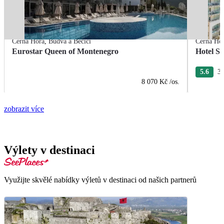
Černá Hora
,
Budva a Bečiči
Černá Ho
Eurostar Queen of Montenegro
Hotel S
5.6
3 
8 070 Kč
/os.
zobrazit více
Výlety v destinaci
Využijte skvělé nabídky výletů v destinaci od našich partnerů