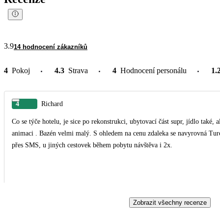
3.9
14 hodnocení zákazníků
4
Pokoj
4.3
Strava
4
Hodnocení personálu
1.
4
Richard
Co se týče hotelu, je sice po rekonstrukci, ubytovací část supr, jídlo také,
animaci . Bazén velmi malý. S ohledem na cenu zdaleka se navyrovná Tureck
přes SMS, u jiných cestovek během pobytu návštěva i 2x.
Zobrazit všechny recenze