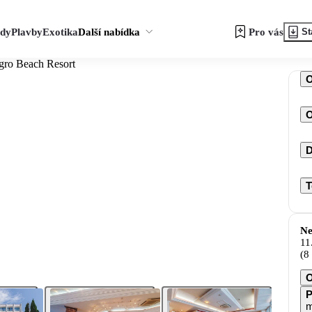
zdy
Plavby
Exotika
Další nabídka
Pro vás
St
gro Beach Resort
O
D
T
Ne
11
(8
O
P
m