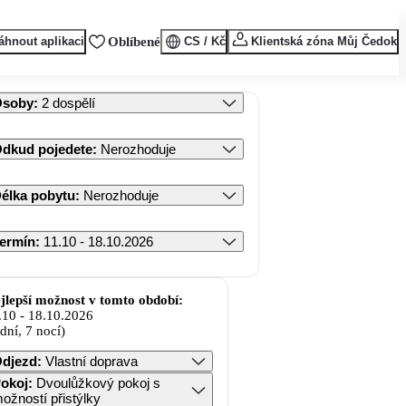
áhnout aplikaci
Oblíbené
CS / Kč
Klientská zóna Můj Čedok
Osoby
:
2 dospělí
dkud pojedete
:
Nerozhoduje
élka pobytu
:
Nerozhoduje
ermín
:
11.10 - 18.10.2026
jlepší možnost v tomto období:
.10
-
18.10.2026
 dní, 7 nocí)
djezd
:
Vlastní doprava
okoj
:
Dvoulůžkový pokoj s
ožností přistýlky