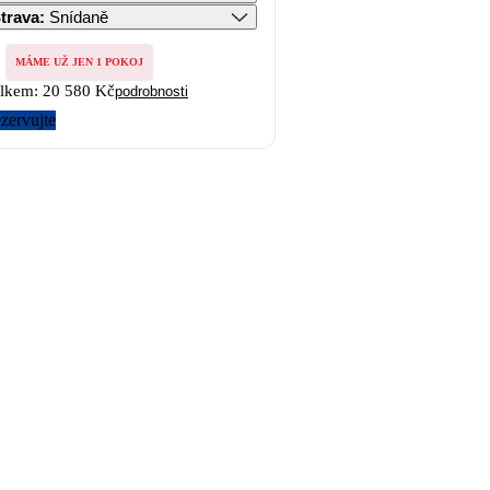
trava
:
Snídaně
MÁME UŽ JEN 1 POKOJ
lkem:
20 580 Kč
podrobnosti
zervujte