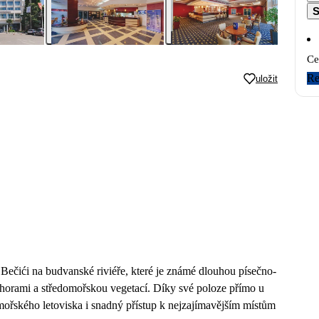
S
Ce
Re
uložit
Bečići na budvanské riviéře, které je známé dlouhou písečno-
 horami a středomořskou vegetací. Díky své poloze přímo u
ořského letoviska i snadný přístup k nejzajímavějším místům