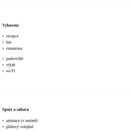
Vybavení
•
recepce
•
bar
•
restaurace
•
parkoviště
•
výtah
•
wi-Fi
Sport a zábava
•
animace (v sezóně)
•
plážový volejbal