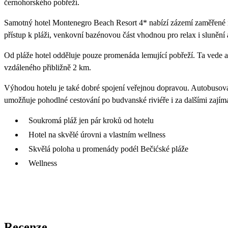
černohorského pobřeží.
Samotný hotel Montenegro Beach Resort 4* nabízí zázemí zaměřené n
přístup k pláži, venkovní bazénovou část vhodnou pro relax i slunění 
Od pláže hotel odděluje pouze promenáda lemující pobřeží. Ta vede a
vzdáleného přibližně 2 km.
Výhodou hotelu je také dobré spojení veřejnou dopravou. Autobusová 
umožňuje pohodlné cestování po budvanské riviéře i za dalšími zají
Soukromá pláž jen pár kroků od hotelu
Hotel na skvělé úrovni a vlastním wellness
Skvělá poloha u promenády podél Bečićské pláže
Wellness
Recenze