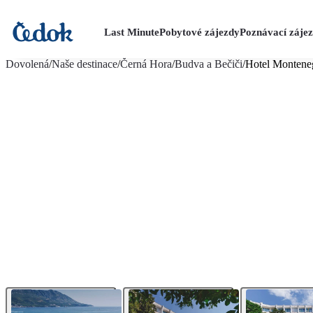
Last Minute
Pobytové zájezdy
Poznávací záje
více fotografií (35)
Dovolená
/
Naše destinace
/
Černá Hora
/
Budva a Bečiči
/
Hotel Montene