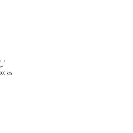
 km
km
 060 km