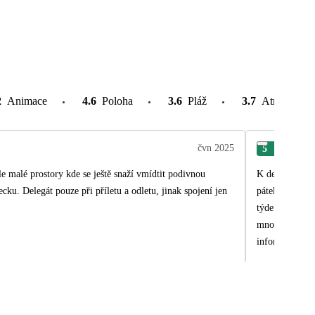
2
Animace
4.6
Poloha
3.6
Pláž
3.7
Atrakce v o
čvn 2025
5
Han
 ale malé prostory kde se ještě snaží vmídtit podivnou
K delegátce - 
u. Delegát pouze při příletu a odletu, jinak spojení jen
pátek odpoledn
týdenním pobyt
mnohých dovole
informacemi (v
kdyby taková d
informaci o te
dostali, vyzve