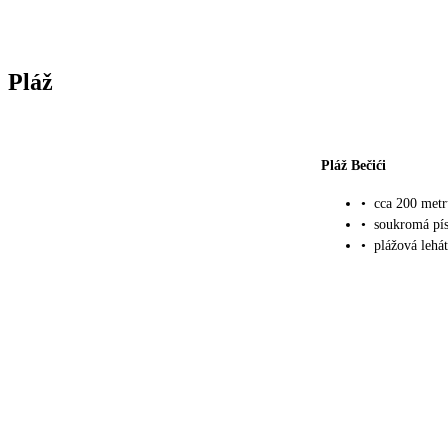
Pláž
Pláž Bečići
•
cca 200 metr
•
soukromá pís
•
plážová lehá