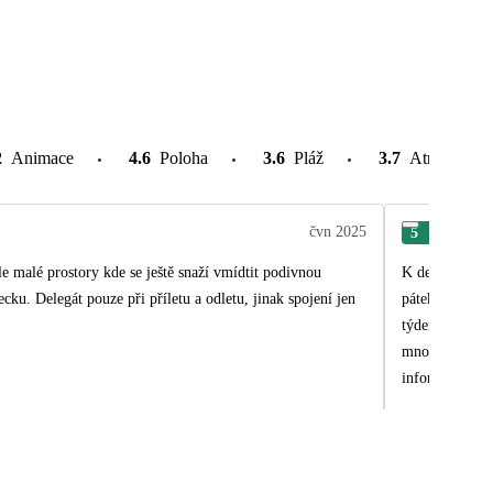
2
Animace
4.6
Poloha
3.6
Pláž
3.7
Atrakce v o
čvn 2025
5
Han
 ale malé prostory kde se ještě snaží vmídtit podivnou
K delegátce - 
u. Delegát pouze při příletu a odletu, jinak spojení jen
pátek odpoledn
týdenním pobyt
mnohých dovole
informacemi (v
kdyby taková d
informaci o te
dostali, vyzve