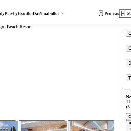
zdy
Plavby
Exotika
Další nabídka
Pro vás
St
gro Beach Resort
O
D
T
Ne
11
(8
O
P
m