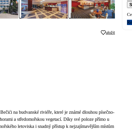
S
Ce
Re
uložit
Bečići na budvanské riviéře, které je známé dlouhou písečno-
 horami a středomořskou vegetací. Díky své poloze přímo u
ořského letoviska i snadný přístup k nejzajímavějším místům