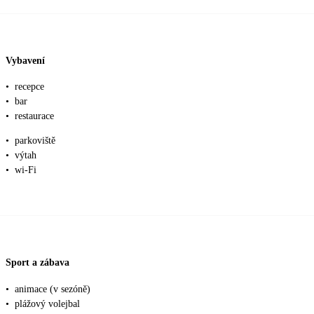
Vybavení
•
recepce
•
bar
•
restaurace
•
parkoviště
•
výtah
•
wi-Fi
Sport a zábava
•
animace (v sezóně)
•
plážový volejbal