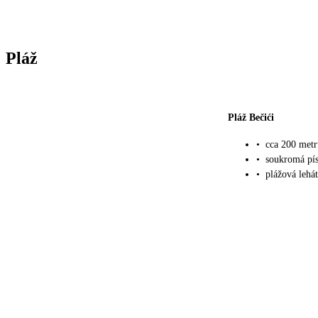
Pláž
Pláž Bečići
•
cca 200 metr
•
soukromá pís
•
plážová lehá