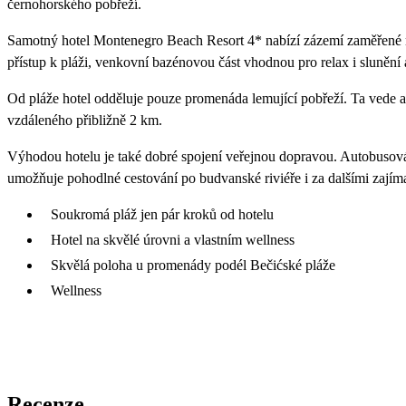
černohorského pobřeží.
Samotný hotel Montenegro Beach Resort 4* nabízí zázemí zaměřené n
přístup k pláži, venkovní bazénovou část vhodnou pro relax i slunění 
Od pláže hotel odděluje pouze promenáda lemující pobřeží. Ta vede a
vzdáleného přibližně 2 km.
Výhodou hotelu je také dobré spojení veřejnou dopravou. Autobusová 
umožňuje pohodlné cestování po budvanské riviéře i za dalšími zají
Soukromá pláž jen pár kroků od hotelu
Hotel na skvělé úrovni a vlastním wellness
Skvělá poloha u promenády podél Bečićské pláže
Wellness
Recenze