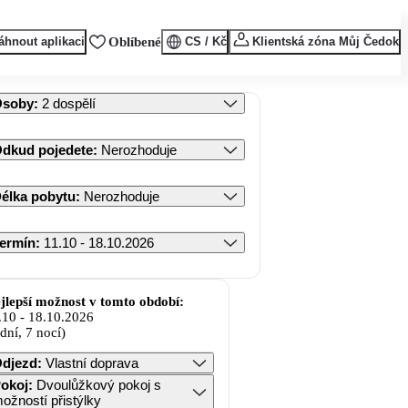
áhnout aplikaci
Oblíbené
CS / Kč
Klientská zóna Můj Čedok
Osoby
:
2 dospělí
dkud pojedete
:
Nerozhoduje
élka pobytu
:
Nerozhoduje
ermín
:
11.10 - 18.10.2026
jlepší možnost v tomto období:
.10
-
18.10.2026
 dní, 7 nocí)
djezd
:
Vlastní doprava
okoj
:
Dvoulůžkový pokoj s
ožností přistýlky