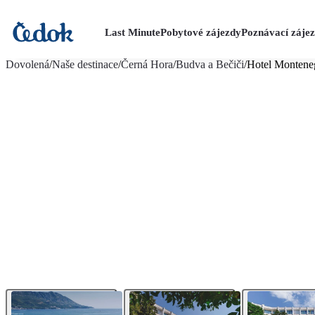
Last Minute
Pobytové zájezdy
Poznávací záje
více fotografií (35)
Dovolená
/
Naše destinace
/
Černá Hora
/
Budva a Bečiči
/
Hotel Montene