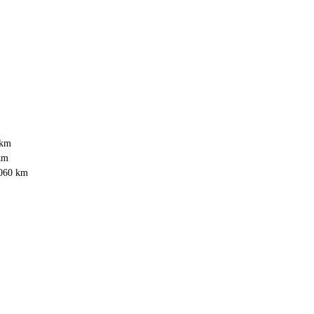
 km
km
 060 km