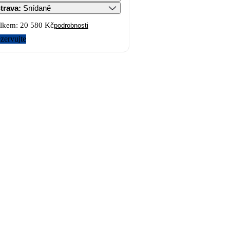
trava
:
Snídaně
lkem:
20 580 Kč
podrobnosti
zervujte