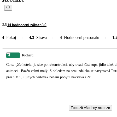
3.9
14 hodnocení zákazníků
4
Pokoj
4.3
Strava
4
Hodnocení personálu
1.
4
Richard
Co se týče hotelu, je sice po rekonstrukci, ubytovací část supr, jídlo také,
animaci . Bazén velmi malý. S ohledem na cenu zdaleka se navyrovná Tureck
přes SMS, u jiných cestovek během pobytu návštěva i 2x.
Zobrazit všechny recenze