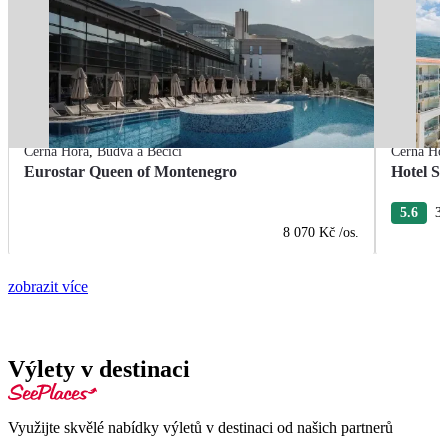
Černá Hora
,
Budva a Bečiči
Černá Ho
Eurostar Queen of Montenegro
Hotel S
5.6
3 
8 070 Kč
/os.
zobrazit více
Výlety v destinaci
Využijte skvělé nabídky výletů v destinaci od našich partnerů