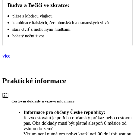
Budva a Bečići ve zkratce:
pláže s Modrou vlajkou
kombinace italských, černohorských a osmanských vlivů
stará čtvrť s mohutnými hradbami
bohatý noční život
více
Praktické informace
Cestovní doklady a vízové informace
Informace pro občany České republiky:
K vycestování je potřeba občanský průkaz nebo cestovní
pas. Oba doklady musí být platné alespoň 6 měsíce od
vstupu do země.
Vízum není nutné pro pobyt kratší než 90 dní (při vstupu