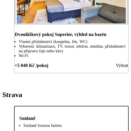
Dvoulůžkový pokoj Superior, výhled na bazén
Vlastní příslušenství (koupelna, fén, WC)
Vybavení: klimatizace, TV, trezor, telefon, minibar, příslušenství
na přípravu čaje nebo kávy
Wi-Fi
+5 040 Kč /pokoj
Vybrat
Strava
Snídaně
Snídaně formou bufetu