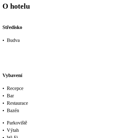
O hotelu
Středisko
•
Budva
Vybavení
•
Recepce
•
Bar
•
Restaurace
•
Bazén
•
Parkoviště
•
Výtah
•
Wi-Fi