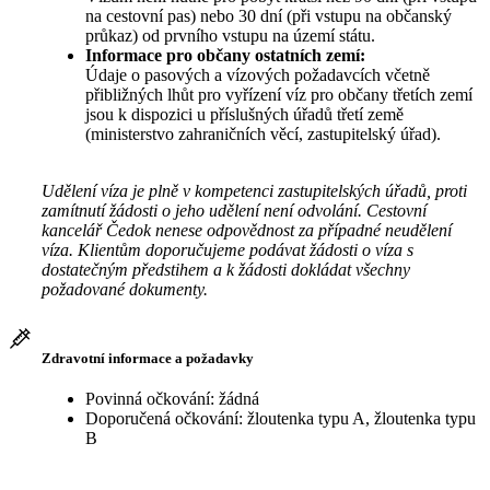
na cestovní pas) nebo 30 dní (při vstupu na občanský
průkaz) od prvního vstupu na území státu.
Informace pro občany ostatních zemí:
Údaje o pasových a vízových požadavcích včetně
přibližných lhůt pro vyřízení víz pro občany třetích zemí
jsou k dispozici u příslušných úřadů třetí země
(ministerstvo zahraničních věcí, zastupitelský úřad).
Udělení víza je plně v kompetenci zastupitelských úřadů, proti
zamítnutí žádosti o jeho udělení není odvolání. Cestovní
kancelář Čedok nenese odpovědnost za případné neudělení
víza. Klientům doporučujeme podávat žádosti o víza s
dostatečným předstihem a k žádosti dokládat všechny
požadované dokumenty.
Zdravotní informace a požadavky
Povinná očkování: žádná
Doporučená očkování: žloutenka typu A, žloutenka typu
B