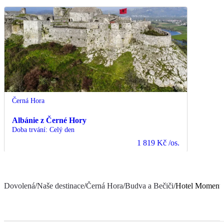
Černá Hora
Albánie z Černé Hory
Doba trvání
:
Celý den
1 819 Kč
/os.
Dovolená
/
Naše destinace
/
Černá Hora
/
Budva a Bečiči
/
Hotel Moment