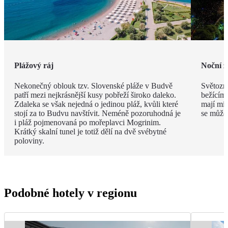
Plážový ráj
Noční ž
Nekonečný oblouk tzv. Slovenské pláže v Budvě
Světozná
patří mezi nejkrásnější kusy pobřeží široko daleko.
bežícím
Zdaleka se však nejedná o jedinou pláž, kvůli které
mají mís
stojí za to Budvu navštívit. Neméně pozoruhodná je
se můžet
i pláž pojmenovaná po mořeplavci Mogrinim.
Krátký skalní tunel je totiž dělí na dvě svébytné
poloviny.
Podobné hotely v regionu