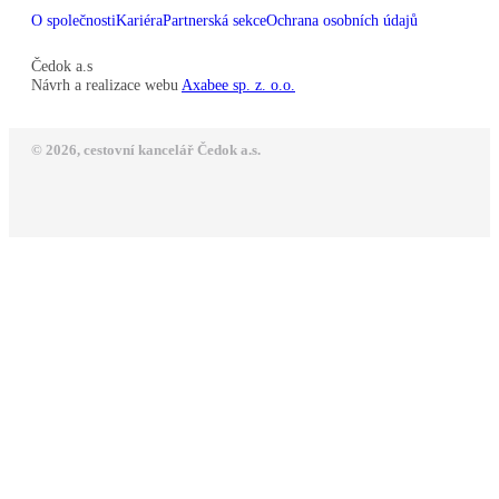
O společnosti
Kariéra
Partnerská sekce
Ochrana osobních údajů
Čedok a.s
Návrh a realizace webu
Axabee sp. z. o.o.
© 2026, cestovní kancelář Čedok a.s.