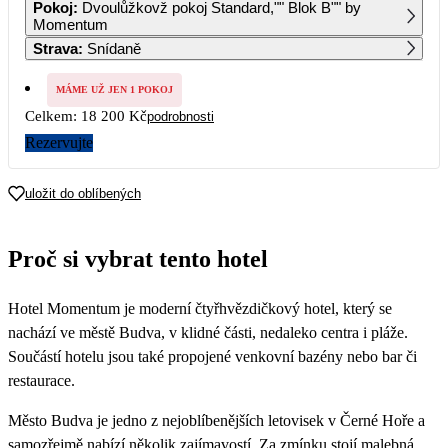
Pokoj
:
Dvoulůžkovž pokoj Standard,"" Blok B"" by
9 100
9 100
9 100
9 100
Momentum
Strava
:
Snídaně
5
6
7
8
9
10
11
9 100
9 100
9 100
9 100
9 100
9 100
9 100
MÁME UŽ JEN 1 POKOJ
12
13
14
15
16
17
18
Celkem:
18 200 Kč
podrobnosti
9 100
9 100
9 100
9 100
9 100
9 100
9 100
Rezervujte
19
20
21
22
23
24
25
9 100
9 100
9 100
9 100
9 100
9 100
9 100
uložit do oblíbených
26
27
28
29
30
31
9 100
9 100
9 100
9 100
9 100
9 100
Proč si vybrat tento hotel
Hotel Momentum je moderní čtyřhvězdičkový hotel, který se
nachází ve městě Budva, v klidné části, nedaleko centra i pláže.
Součástí hotelu jsou také propojené venkovní bazény nebo bar či
restaurace.
Město Budva je jedno z nejoblíbenějších letovisek v Černé Hoře a
samozřejmě nabízí několik zajímavostí. Za zmínku stojí malebná