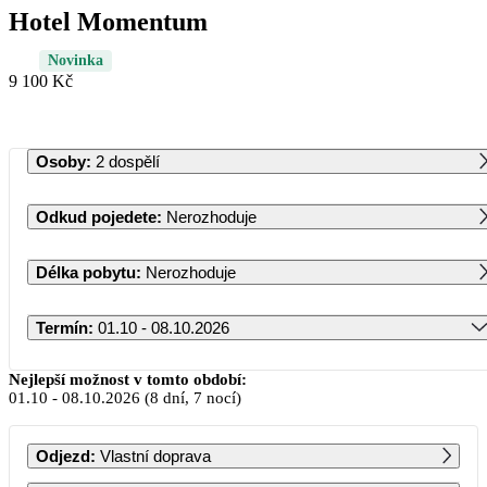
Hotel Momentum
Novinka
9 100 Kč
Osoby
:
2 dospělí
Odkud pojedete
:
Nerozhoduje
Délka pobytu
:
Nerozhoduje
Termín
:
01.10 - 08.10.2026
Říjen 2026
Nejlepší možnost v tomto období:
01.10
-
08.10.2026
(8 dní, 7 nocí)
PO
ÚT
ST
ČT
PÁ
SO
NE
Odjezd
:
Vlastní doprava
1
2
3
4