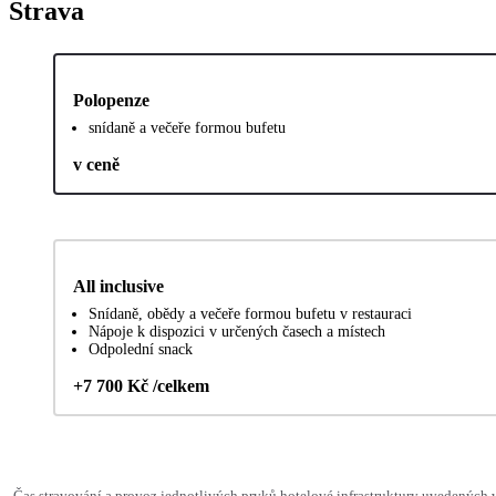
Strava
Polopenze
snídaně a večeře formou bufetu
v ceně
All inclusive
Snídaně, obědy a večeře formou bufetu v restauraci
Nápoje k dispozici v určených časech a místech
Odpolední snack
+7 700 Kč /celkem
Čas stravování a provoz jednotlivých prvků hotelové infrastruktury uvedenýc