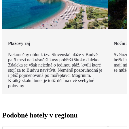
Plážový ráj
Noční ž
Nekonečný oblouk tzv. Slovenské pláže v Budvě
Světozná
patří mezi nejkrásnější kusy pobřeží široko daleko.
bežícím
Zdaleka se však nejedná o jedinou pláž, kvůli které
mají mís
stojí za to Budvu navštívit. Neméně pozoruhodná je
se můžet
i pláž pojmenovaná po mořeplavci Mogrinim.
Krátký skalní tunel je totiž dělí na dvě svébytné
poloviny.
Podobné hotely v regionu