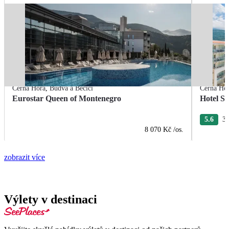
Černá Hora
,
Budva a Bečiči
Černá Ho
Eurostar Queen of Montenegro
Hotel S
5.6
3 
8 070 Kč
/os.
zobrazit více
Výlety v destinaci