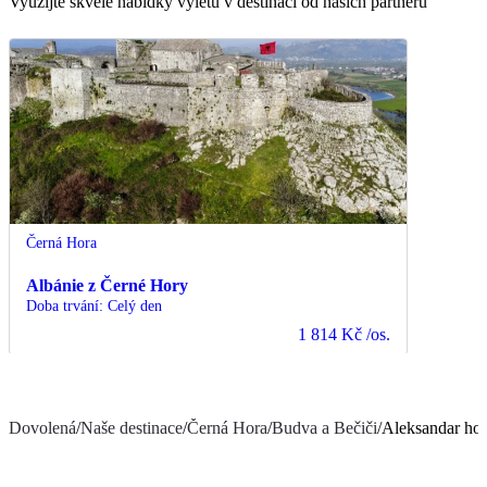
Využijte skvělé nabídky výletů v destinaci od našich partnerů
Černá Hora
Albánie z Černé Hory
Doba trvání
:
Celý den
1 814 Kč
/os.
Dovolená
/
Naše destinace
/
Černá Hora
/
Budva a Bečiči
/
Aleksandar hot