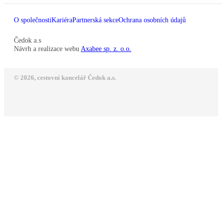
O společnosti
Kariéra
Partnerská sekce
Ochrana osobních údajů
Čedok a.s
Návrh a realizace webu
Axabee sp. z. o.o.
© 2026, cestovní kancelář Čedok a.s.