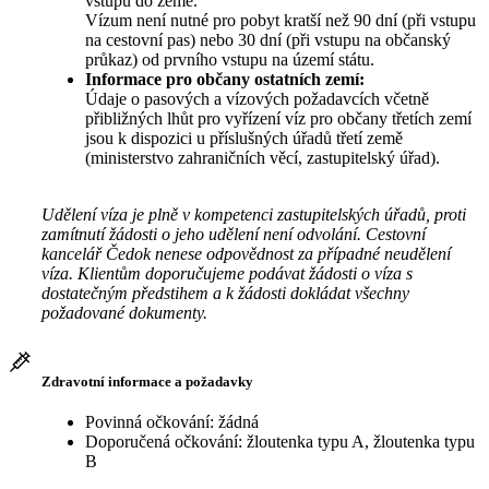
vstupu do země.
Vízum není nutné pro pobyt kratší než 90 dní (při vstupu
na cestovní pas) nebo 30 dní (při vstupu na občanský
průkaz) od prvního vstupu na území státu.
Informace pro občany ostatních zemí:
Údaje o pasových a vízových požadavcích včetně
přibližných lhůt pro vyřízení víz pro občany třetích zemí
jsou k dispozici u příslušných úřadů třetí země
(ministerstvo zahraničních věcí, zastupitelský úřad).
Udělení víza je plně v kompetenci zastupitelských úřadů, proti
zamítnutí žádosti o jeho udělení není odvolání. Cestovní
kancelář Čedok nenese odpovědnost za případné neudělení
víza. Klientům doporučujeme podávat žádosti o víza s
dostatečným předstihem a k žádosti dokládat všechny
požadované dokumenty.
Zdravotní informace a požadavky
Povinná očkování: žádná
Doporučená očkování: žloutenka typu A, žloutenka typu
B