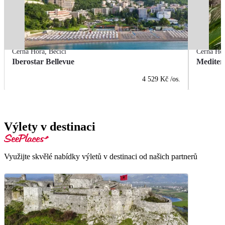
Černá Hora
,
Bečići
Černá Ho
Iberostar Bellevue
Mediter
4 529 Kč
/os.
Výlety v destinaci
Využijte skvělé nabídky výletů v destinaci od našich partnerů