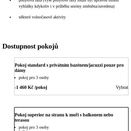
pobytová taxa (výše pobytové taxy může být úpravou místní
vyhlášky kdykoliv i v průběhu sezóny změněna/zavedena)
některé volnočasové aktivity
Dostupnost pokojů
Pokoj standard s privátním bazénem/jacuzzi pouze pro
dámy
pokoj pro 3 osoby
-1 460 Kč /pokoj
Vybrat
Pokoj superior na stranu k moři s balkonem nebo
terasou
pokoj pro 3 osoby