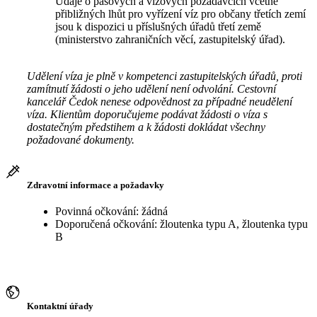
Údaje o pasových a vízových požadavcích včetně
přibližných lhůt pro vyřízení víz pro občany třetích zemí
jsou k dispozici u příslušných úřadů třetí země
(ministerstvo zahraničních věcí, zastupitelský úřad).
Udělení víza je plně v kompetenci zastupitelských úřadů, proti
zamítnutí žádosti o jeho udělení není odvolání. Cestovní
kancelář Čedok nenese odpovědnost za případné neudělení
víza. Klientům doporučujeme podávat žádosti o víza s
dostatečným předstihem a k žádosti dokládat všechny
požadované dokumenty.
Zdravotní informace a požadavky
Povinná očkování: žádná
Doporučená očkování: žloutenka typu A, žloutenka typu
B
Kontaktní úřady