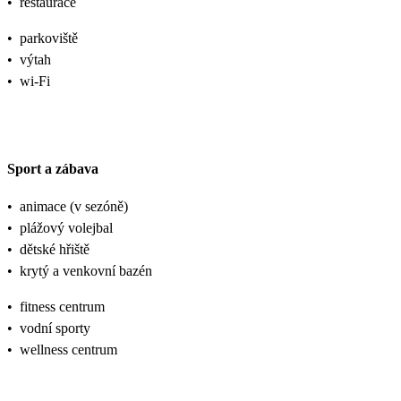
•
restaurace
•
parkoviště
•
výtah
•
wi-Fi
Sport a zábava
•
animace (v sezóně)
•
plážový volejbal
•
dětské hřiště
•
krytý a venkovní bazén
•
fitness centrum
•
vodní sporty
•
wellness centrum