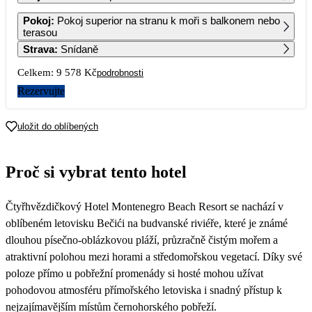
1
2
3
4
Pokoj
:
Pokoj superior na stranu k moři s balkonem nebo
5 709
5 709
5 709
5 709
terasou
Strava
:
Snídaně
5
6
7
8
9
10
11
5 709
5 709
5 709
5 709
5 409
5 099
4 789
Celkem:
9 578 Kč
podrobnosti
12
13
14
15
16
17
18
Rezervujte
4 789
4 789
4 789
4 789
4 789
4 789
4 789
19
20
21
22
23
24
25
uložit do oblíbených
4 789
4 789
4 789
4 789
4 789
4 789
4 789
26
27
28
29
30
31
Proč si vybrat tento hotel
4 789
4 789
4 789
4 789
Čtyřhvězdičkový Hotel Montenegro Beach Resort se nachází v
oblíbeném letovisku Bečići na budvanské riviéře, které je známé
dlouhou písečno-oblázkovou pláží, průzračně čistým mořem a
atraktivní polohou mezi horami a středomořskou vegetací. Díky své
poloze přímo u pobřežní promenády si hosté mohou užívat
pohodovou atmosféru přímořského letoviska i snadný přístup k
nejzajímavějším místům černohorského pobřeží.