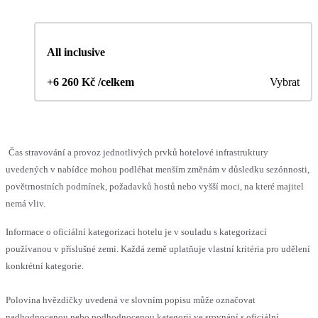
All inclusive
+6 260 Kč /celkem
Vybrat
Čas stravování a provoz jednotlivých prvků hotelové infrastruktury
uvedených v nabídce mohou podléhat menším změnám v důsledku sezónnosti,
povětrnostních podmínek, požadavků hostů nebo vyšší moci, na které majitel
nemá vliv.
Informace o oficiální kategorizaci hotelu je v souladu s kategorizací
používanou v příslušné zemi. Každá země uplatňuje vlastní kritéria pro udělení
konkrétní kategorie.
Polovina hvězdičky uvedená ve slovním popisu může označovat
nadhodnocenou nebo podhodnocenou kategorii ve srovnání s oficiální