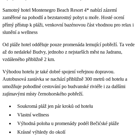
Samotný hotel Montenegro Beach Resort 4* nabízí zázemí
zaměřené na pohodlí a bezstarostný pobyt u moře. Hosté ocení
přímý přístup k pláži, venkovní bazénovou část vhodnou pro relax i
slunění a wellness
Od pláže hotel odděluje pouze promenáda lemující pobřeží. Ta vede
až do nedaleké Budvy, jednoho z nejstarších měst na Jadranu,
vzdáleného přibližně 2 km.
Výhodou hotelu je také dobré spojení veřejnou dopravou.
Autobusová zastávka se nachází přibližně 300 metrů od hotelu a
umožňuje pohodlné cestování po budvanské riviéře i za dalšími
zajímavými místy černohorského pobřeží.
Soukromá pláž jen pár kroků od hotelu
Vlastní wellness
Výhodná poloha u promenády podél Bečićské pláže
Krásné výhledy do okolí