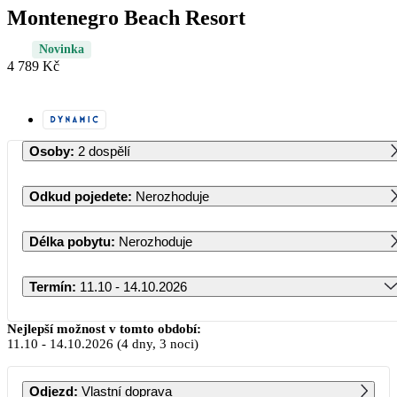
Montenegro Beach Resort
Novinka
4 789 Kč
Osoby
:
2 dospělí
Odkud pojedete
:
Nerozhoduje
Délka pobytu
:
Nerozhoduje
Termín
:
11.10 - 14.10.2026
Říjen 2026
Nejlepší možnost v tomto období:
11.10
-
14.10.2026
(4 dny, 3 noci)
PO
ÚT
ST
ČT
PÁ
SO
NE
Odjezd
:
Vlastní doprava