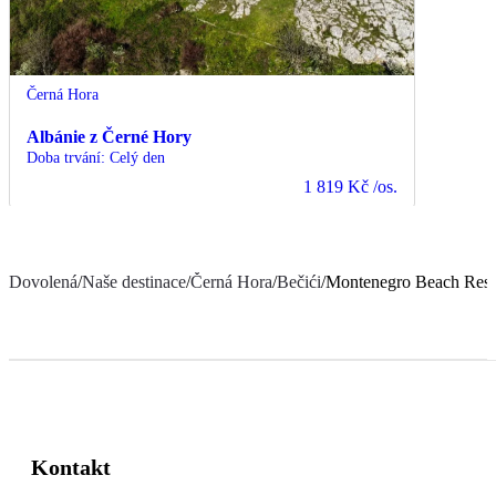
Černá Hora
Albánie z Černé Hory
Doba trvání
:
Celý den
1 819 Kč
/os.
Dovolená
/
Naše destinace
/
Černá Hora
/
Bečići
/
Montenegro Beach Reso
Kontakt