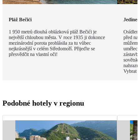
Pláž Bečići
Jedineč
1 950 metrů dlouhá oblázková pláž Bečići je
Osídlení
největší chloubou města. V roce 1935 ji dokonce
před naš
mezinárodní porota prohlásila za tu vůbec
můžeme 
nejkrásnější v celém Středomoří. Přijeďte se
umělecký
přesvědčit na vlastní oči!
zástavbě
sovětský
nahrazuj
Vybrat s
Podobné hotely v regionu