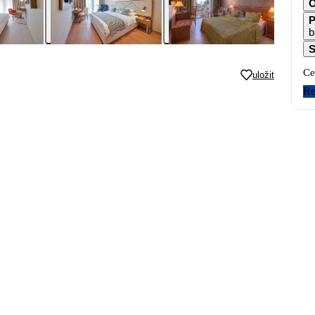
O
P
b
S
Ce
uložit
Re