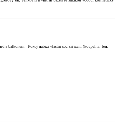
ongresový sál, venkovní a vnitřní bazén se sladkou vodou, kosmetický
rd s balkonem. Pokoj nabízí vlastní soc.zařízení (koupelna, fén,