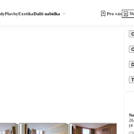
zdy
Plavby
Exotika
Další nabídka
Pro vás
St
O
D
T
Ne
26
(4