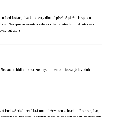
metrů od krásné, dva kilometry dlouhé písečné pláže. Je spojen
km. Nákupní možnosti a zábava v bezprostřední blízkosti resortu
ovny aut atd.)
 a širokou nabídku motorizovaných i nemotorizovaných vodních
avní budově obklopené krásnou udržovanou zahradou. Recepce, bar,