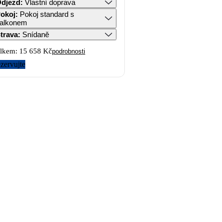
djezd
:
Vlastní doprava
okoj
:
Pokoj standard s
alkonem
trava
:
Snídaně
lkem:
15 658 Kč
podrobnosti
zervujte