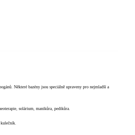
obogánů. Některé bazény jsou speciálně upraveny pro nejmladší a
lneoterapie, solárium, manikůra, pedikůra.
 kulečník.