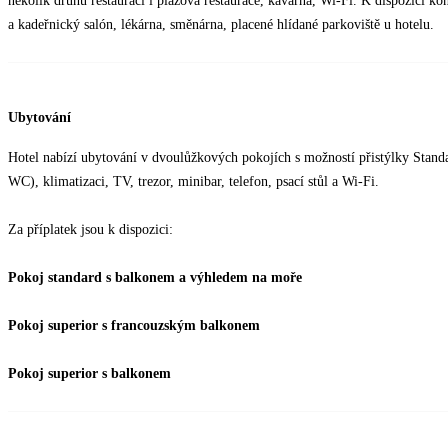
několik druhů restaurací i plážová restaurace, kavárna, Wi-Fi. K dispozici k
a kadeřnický salón, lékárna, směnárna, placené hlídané parkoviště u hotelu.
Ubytování
Hotel nabízí ubytování v dvoulůžkových pokojích s možností přistýlky Standa
WC), klimatizaci, TV, trezor, minibar, telefon, psací stůl a Wi-Fi.
Za příplatek jsou k dispozici:
Pokoj standard s balkonem a výhledem na moře
Pokoj superior s francouzským balkonem
Pokoj superior s balkonem