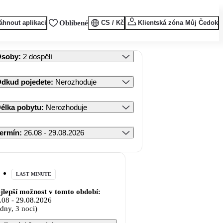
áhnout aplikaci
Oblíbené
CS / Kč
Klientská zóna Můj Čedok
Osoby
:
2 dospělí
dkud pojedete
:
Nerozhoduje
élka pobytu
:
Nerozhoduje
ermín
:
26.08 - 29.08.2026
LAST MINUTE
jlepší možnost v tomto období:
.08
-
29.08.2026
 dny, 3 noci)