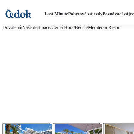
Last Minute
Pobytové zájezdy
Poznávací záje
více fotografií (23)
Dovolená
/
Naše destinace
/
Černá Hora
/
Bečići
/
Mediteran Resort