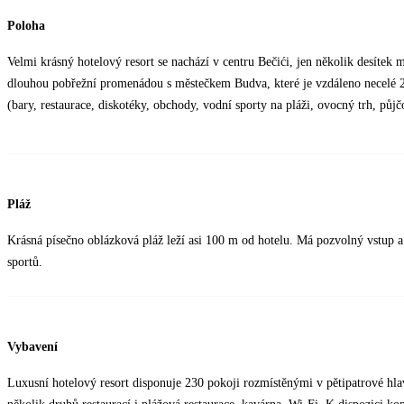
Poloha
Velmi krásný hotelový resort se nachází v centru Bečići, jen několik desítek 
dlouhou pobřežní promenádou s městečkem Budva, které je vzdáleno necelé 2 
(bary, restaurace, diskotéky, obchody, vodní sporty na pláži, ovocný trh, půjč
Pláž
Krásná písečno oblázková pláž leží asi 100 m od hotelu. Má pozvolný vstup
sportů.
Vybavení
Luxusní hotelový resort disponuje 230 pokoji rozmístěnými v pětipatrové hl