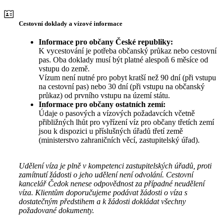
Cestovní doklady a vízové informace
Informace pro občany České republiky:
K vycestování je potřeba občanský průkaz nebo cestovní
pas. Oba doklady musí být platné alespoň 6 měsíce od
vstupu do země.
Vízum není nutné pro pobyt kratší než 90 dní (při vstupu
na cestovní pas) nebo 30 dní (při vstupu na občanský
průkaz) od prvního vstupu na území státu.
Informace pro občany ostatních zemí:
Údaje o pasových a vízových požadavcích včetně
přibližných lhůt pro vyřízení víz pro občany třetích zemí
jsou k dispozici u příslušných úřadů třetí země
(ministerstvo zahraničních věcí, zastupitelský úřad).
Udělení víza je plně v kompetenci zastupitelských úřadů, proti
zamítnutí žádosti o jeho udělení není odvolání. Cestovní
kancelář Čedok nenese odpovědnost za případné neudělení
víza. Klientům doporučujeme podávat žádosti o víza s
dostatečným předstihem a k žádosti dokládat všechny
požadované dokumenty.