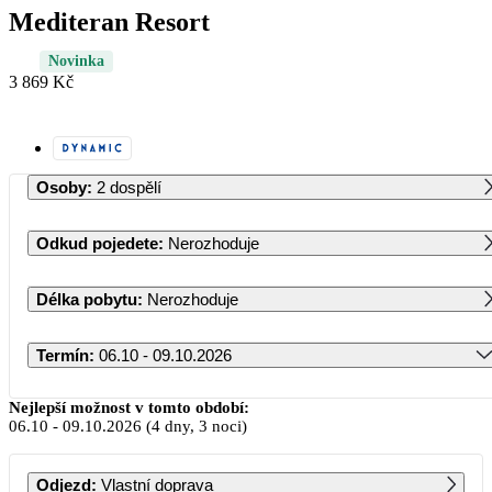
Mediteran Resort
Novinka
3 869 Kč
Osoby
:
2 dospělí
Odkud pojedete
:
Nerozhoduje
Délka pobytu
:
Nerozhoduje
Termín
:
06.10 - 09.10.2026
Říjen 2026
Nejlepší možnost v tomto období:
06.10
-
09.10.2026
(4 dny, 3 noci)
PO
ÚT
ST
ČT
PÁ
SO
NE
Odjezd
:
Vlastní doprava