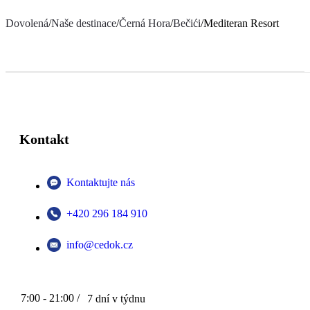
Dovolená
/
Naše destinace
/
Černá Hora
/
Bečići
/
Mediteran Resort
Kontakt
Kontaktujte nás
+420 296 184 910
info@cedok.cz
7:00 - 21:00 /
7 dní v týdnu