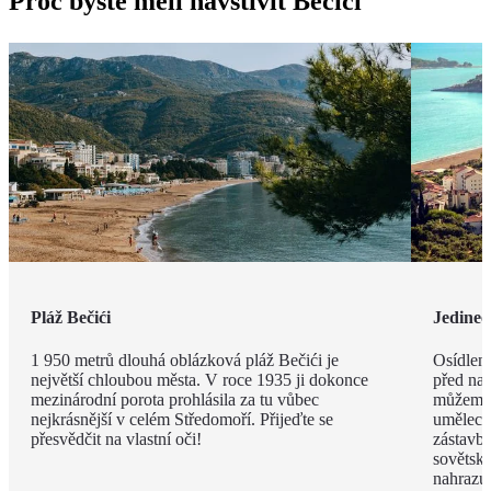
Proč byste měli navštívit Bečići
Pláž Bečići
Jedineč
1 950 metrů dlouhá oblázková pláž Bečići je
Osídlení
největší chloubou města. V roce 1935 ji dokonce
před naš
mezinárodní porota prohlásila za tu vůbec
můžeme 
nejkrásnější v celém Středomoří. Přijeďte se
umělecký
přesvědčit na vlastní oči!
zástavbě
sovětský
nahrazuj