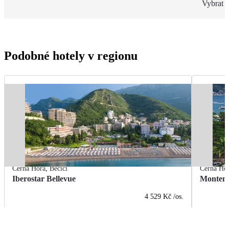
Vybrat s
Podobné hotely v regionu
Černá Hora
,
Bečići
Černá Ho
Iberostar Bellevue
Montene
4 529 Kč
/os.