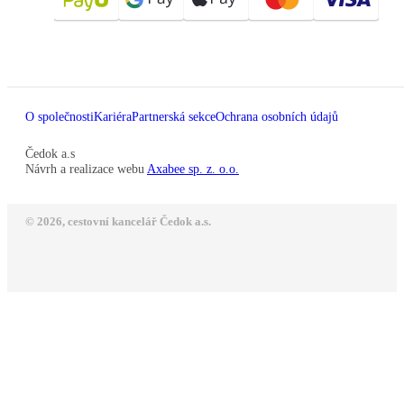
O společnosti
Kariéra
Partnerská sekce
Ochrana osobních údajů
Čedok a.s
Návrh a realizace webu
Axabee sp. z. o.o.
© 2026, cestovní kancelář Čedok a.s.