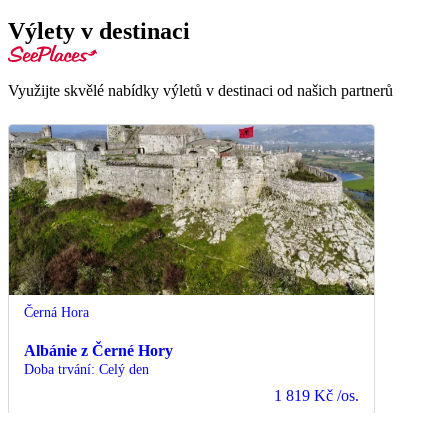
Výlety v destinaci
Využijte skvělé nabídky výletů v destinaci od našich partnerů
Černá Hora
Albánie z Černé Hory
Doba trvání
:
Celý den
1 819 Kč
/os.