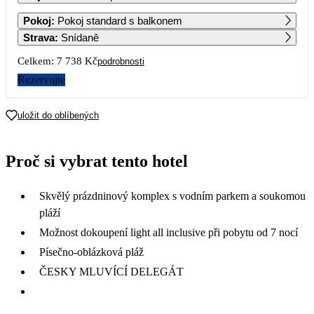
1
2
3
4
Pokoj
:
Pokoj standard s balkonem
5 069
5 069
5 069
4 669
Strava
:
Snídaně
5
6
7
8
9
10
11
Celkem:
7 738 Kč
podrobnosti
4 269
3 869
3 869
3 869
3 869
3 869
3 869
Rezervujte
12
13
14
15
16
17
18
3 869
3 869
3 869
3 869
3 869
3 869
3 869
uložit do oblíbených
19
20
21
22
23
24
25
3 869
3 869
3 869
3 869
3 869
3 869
3 869
Proč si vybrat tento hotel
26
27
28
29
30
31
3 869
3 869
3 869
Skvělý prázdninový komplex s vodním parkem a soukomou
pláží
Možnost dokoupení light all inclusive při pobytu od 7 nocí
Písečno-oblázková pláž
ČESKY MLUVÍCÍ DELEGÁT