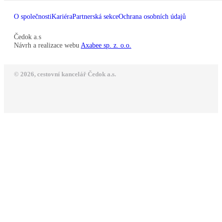
O společnosti
Kariéra
Partnerská sekce
Ochrana osobních údajů
Čedok a.s
Návrh a realizace webu
Axabee sp. z. o.o.
© 2026, cestovní kancelář Čedok a.s.