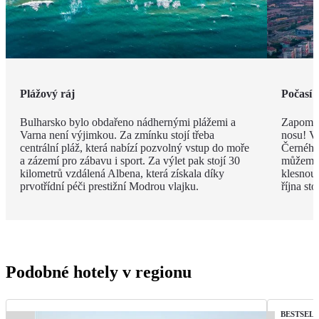
Plážový ráj
Počasí 
Bulharsko bylo obdařeno nádhernými plážemi a
Zapomeň
Varna není výjimkou. Za zmínku stojí třeba
nosu! V
centrální pláž, která nabízí pozvolný vstup do moře
Černého 
a zázemí pro zábavu i sport. Za výlet pak stojí 30
můžeme 
kilometrů vzdálená Albena, která získala díky
klesnou
prvotřídní péči prestižní Modrou vlajku.
října st
Podobné hotely v regionu
BESTSEL