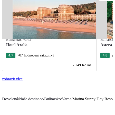
Bulharsko
,
Varna
Bulharsk
Hotel Azalia
Astera 
4.7
707 hodnocení zákazníků
4.8
27
7 249 Kč
/os.
zobrazit více
Dovolená
/
Naše destinace
/
Bulharsko
/
Varna
/
Marina Sunny Day Resort