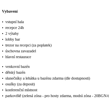
Vybavení
•
vstupní hala
•
recepce 24h
•
2 výtahy
•
lobby bar
•
trezor na recepci (za poplatek)
•
úschovna zavazadel
•
hlavní restaurace
•
venkovní bazén
•
dětský bazén
•
slunečníky a lehátka u bazénu zdarma (dle dostupnosti)
•
osušky (za deposit)
•
konferenční místnost
•
parkoviště (zelená zóna - pro hosty zdarma, modrá zóna - 20BGN/d