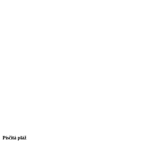
Písčitá pláž