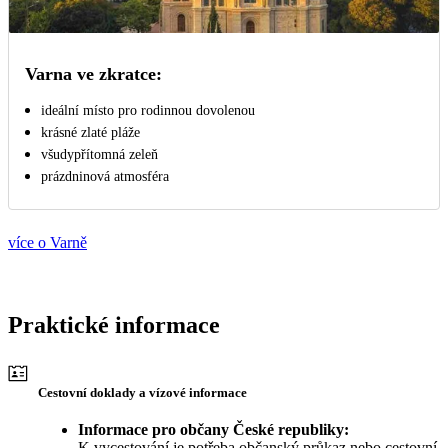
Varna ve zkratce:
ideální místo pro rodinnou dovolenou
krásné zlaté pláže
všudypřítomná zeleň
prázdninová atmosféra
více o Varně
Praktické informace
Cestovní doklady a vízové informace
Informace pro občany České republiky:
K vycestování je potřeba občanský průkaz nebo cestovní