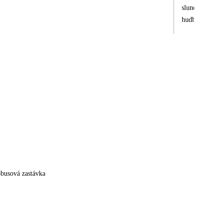
slunecniky jso
hudba az do po
obusová zastávka