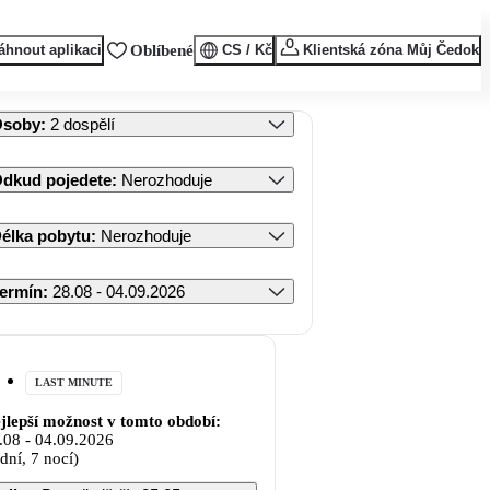
áhnout aplikaci
Oblíbené
CS / Kč
Klientská zóna Můj Čedok
Osoby
:
2 dospělí
dkud pojedete
:
Nerozhoduje
élka pobytu
:
Nerozhoduje
ermín
:
28.08 - 04.09.2026
LAST MINUTE
jlepší možnost v tomto období:
.08
-
04.09.2026
 dní, 7 nocí)