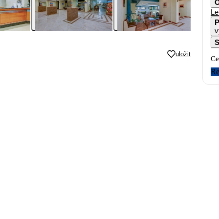
O
Le
P
v
S
uložit
Ce
Re