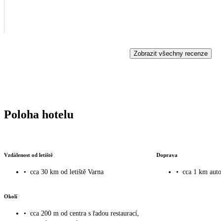
Zobrazit všechny recenze
Poloha hotelu
Vzdálenost od letiště
Doprava
•
cca 30 km od letiště Varna
•
cca 1 km aut
Okolí
•
cca 200 m od centra s řadou restaurací,