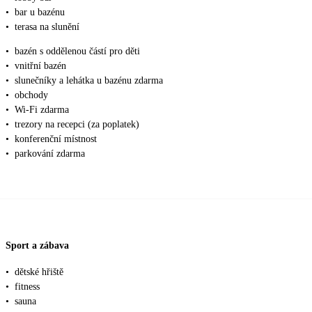
•
bar u bazénu
•
terasa na slunění
•
bazén s oddělenou částí pro děti
•
vnitřní bazén
•
slunečníky a lehátka u bazénu zdarma
•
obchody
•
Wi-Fi zdarma
•
trezory na recepci (za poplatek)
•
konferenční místnost
•
parkování zdarma
Sport a zábava
•
dětské hřiště
•
fitness
•
sauna