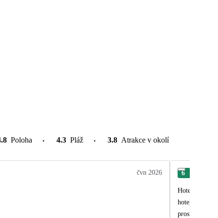
4.8
Poloha
4.3
Pláž
3.8
Atrakce v okolí
čvn 2026
6
Jiří
Hotel Shipka j
hotelu je velm
prostorne rest