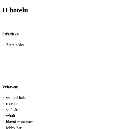
O hotelu
Středisko
•
Zlaté písky
Vybavení
•
vstupní hala
•
recepce
•
směnárna
•
výtah
•
hlavní restaurace
•
lobby bar