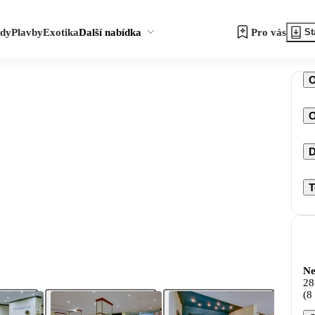
zdy
Plavby
Exotika
Další nabídka
Pro vás
St
O
D
T
Ne
28
(8