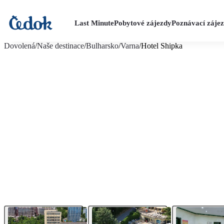
Last Minute
Pobytové zájezdy
Poznávací záje
více fotografií (24)
Dovolená
/
Naše destinace
/
Bulharsko
/
Varna
/
Hotel Shipka