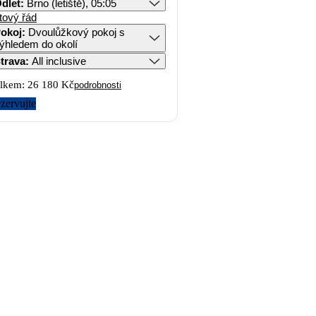
dlet
:
Brno (letiště), 05:05
tový řád
okoj
:
Dvoulůžkový pokoj s
ýhledem do okolí
trava
:
All inclusive
lkem:
26 180 Kč
podrobnosti
zervujte