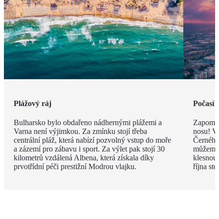
Plážový ráj
Počasí 
Bulharsko bylo obdařeno nádhernými plážemi a
Zapomeň
Varna není výjimkou. Za zmínku stojí třeba
nosu! V
centrální pláž, která nabízí pozvolný vstup do moře
Černého 
a zázemí pro zábavu i sport. Za výlet pak stojí 30
můžeme 
kilometrů vzdálená Albena, která získala díky
klesnou
prvotřídní péči prestižní Modrou vlajku.
října st