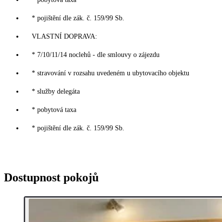
* pojištění dle zák. č. 159/99 Sb.
VLASTNÍ DOPRAVA:
* 7/10/11/14 noclehů - dle smlouvy o zájezdu
* stravování v rozsahu uvedeném u ubytovacího objektu
* služby delegáta
* pobytová taxa
* pojištění dle zák. č. 159/99 Sb.
Dostupnost pokojů