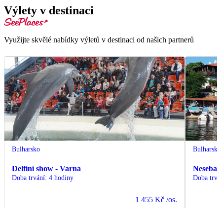
Výlety v destinaci
Využijte skvělé nabídky výletů v destinaci od našich partnerů
Bulharsko
Bulharsk
Delfíní show - Varna
Nesebar 
Doba trvání
:
4 hodiny
Doba trvá
1 455 Kč
/os.