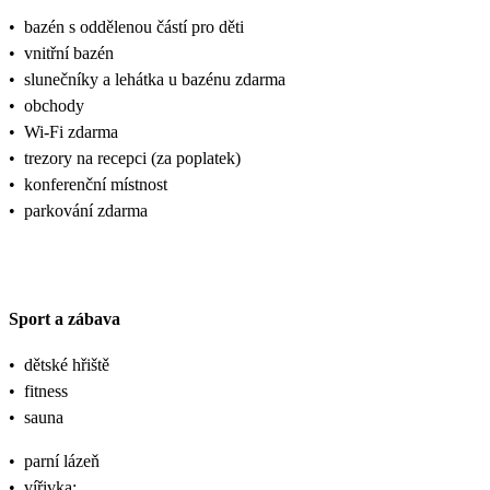
•
bazén s oddělenou částí pro děti
•
vnitřní bazén
•
slunečníky a lehátka u bazénu zdarma
•
obchody
•
Wi-Fi zdarma
•
trezory na recepci (za poplatek)
•
konferenční místnost
•
parkování zdarma
Sport a zábava
•
dětské hřiště
•
fitness
•
sauna
•
parní lázeň
•
vířivka;