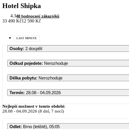
Hotel Shipka
4.3
48 hodnocení zákazníků
33 490 Kč
12 590 Kč
LAST MINUTE
Osoby
:
2 dospělí
Odkud pojedete
:
Nerozhoduje
Délka pobytu
:
Nerozhoduje
Termín
:
28.08 - 04.09.2026
Nejlepší možnost v tomto období:
28.08
-
04.09.2026
(8 dní, 7 nocí)
Odlet
:
Brno (letiště), 05:05