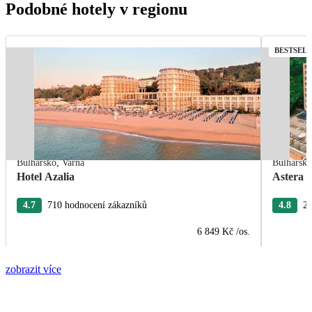
Podobné hotely v regionu
BESTSEL
Bulharsko
,
Varna
Bulharsk
Hotel Azalia
Astera 
4.7
710 hodnocení zákazníků
4.8
27
6 849 Kč
/os.
zobrazit více