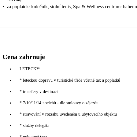
•
za poplatek: kulečník, stolní tenis, Spa & Wellness centrum: bahenn
Cena zahrnuje
LETECKY:
* leteckou dopravu v turistické třídě včetně tax a poplatků
* transfery v destinaci
* 7/10/11/14 noclehů - dle smlouvy o zájezdu
* stravování v rozsahu uvedeném u ubytovacího objektu
* služby delegáta
* pobytová taxa