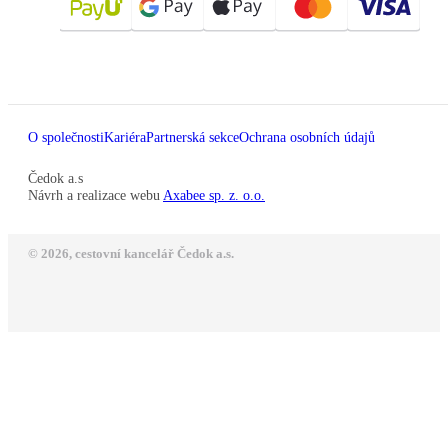
O společnosti
Kariéra
Partnerská sekce
Ochrana osobních údajů
Čedok a.s
Návrh a realizace webu
Axabee sp. z. o.o.
© 2026, cestovní kancelář Čedok a.s.