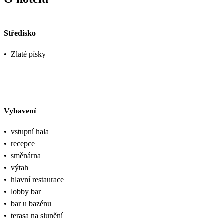
Středisko
•
Zlaté písky
Vybavení
•
vstupní hala
•
recepce
•
směnárna
•
výtah
•
hlavní restaurace
•
lobby bar
•
bar u bazénu
•
terasa na slunění