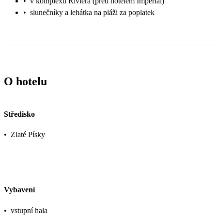
•
v komplexu Riviera (před hotelem Imperial)
•
slunečníky a lehátka na pláži za poplatek
O hotelu
Středisko
•
Zlaté Písky
Vybavení
•
vstupní hala