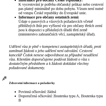
Informace pro občany České republiky:
K vycestování je potřeba občanský průkaz nebo cestovní
pas platný minimálně po dobu pobytu. Vízum není nutné
od vstupu České republiky do Evropské unie.
Informace pro občany ostatních zemí:
Údaje o pasových a vízových požadavcích včetně
přibližných lhůt pro vyřízení víz pro občany třetích zemí
jsou k dispozici u příslušných úřadů třetí země
(ministerstvo zahraničních věcí, zastupitelský úřad).
Udělení víza je plně v kompetenci zastupitelských úřadů, proti
zamítnutí žádosti o jeho udělení není odvolání. Cestovní
kancelář Čedok nenese odpovědnost za případné neudělení
víza. Klientům doporučujeme podávat žádosti o víza s
dostatečným předstihem a k žádosti dokládat všechny
požadované dokumenty.
Zdravotní informace a požadavky
Povinná očkování: žádná
Doporučená očkování: žloutenka typu A, žloutenka typu
B