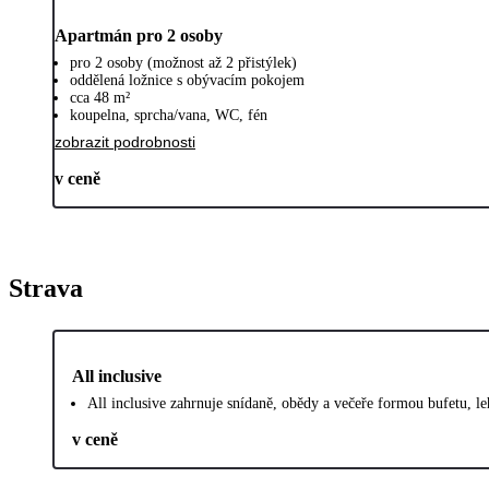
Apartmán pro 2 osoby
pro 2 osoby (možnost až 2 přistýlek)
oddělená ložnice s obývacím pokojem
cca 48 m²
koupelna, sprcha/vana, WC, fén
zobrazit podrobnosti
v ceně
Strava
All inclusive
All inclusive zahrnuje snídaně, obědy a večeře formou bufetu, l
v ceně