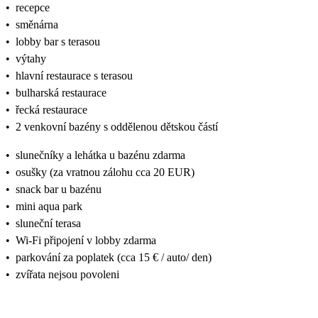
•
recepce
•
směnárna
•
lobby bar s terasou
•
výtahy
•
hlavní restaurace s terasou
•
bulharská restaurace
•
řecká restaurace
•
2 venkovní bazény s oddělenou dětskou částí
•
slunečníky a lehátka u bazénu zdarma
•
osušky (za vratnou zálohu cca 20 EUR)
•
snack bar u bazénu
•
mini aqua park
•
sluneční terasa
•
Wi-Fi připojení v lobby zdarma
•
parkování za poplatek (cca 15 € / auto/ den)
•
zvířata nejsou povoleni