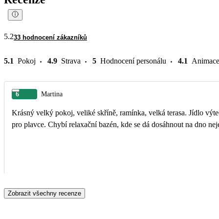
5.2
33 hodnocení zákazníků
5.1
Pokoj
4.9
Strava
5
Hodnocení personálu
4.1
Animac
6
Martina
Krásný velký pokoj, veliké skříně, ramínka, velká terasa. Jídlo vý
pro plavce. Chybí relaxační bazén, kde se dá dosáhnout na dno nej
Zobrazit všechny recenze