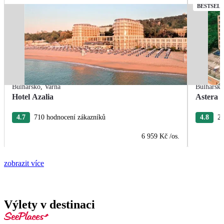
BESTSEL
Bulharsko
,
Varna
Bulharsk
Hotel Azalia
Astera 
4.7
710 hodnocení zákazníků
4.8
27
6 959 Kč
/os.
zobrazit více
Výlety v destinaci