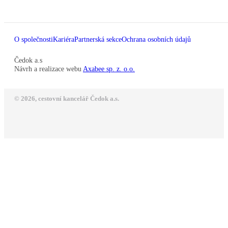
O společnosti
Kariéra
Partnerská sekce
Ochrana osobních údajů
Čedok a.s
Návrh a realizace webu
Axabee sp. z. o.o.
© 2026, cestovní kancelář Čedok a.s.