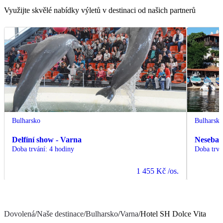
Využijte skvělé nabídky výletů v destinaci od našich partnerů
Bulharsko
Bulharsk
Delfíní show - Varna
Nesebar 
Doba trvání
:
4 hodiny
Doba trvá
1 455 Kč
/os.
Dovolená
/
Naše destinace
/
Bulharsko
/
Varna
/
Hotel SH Dolce Vita