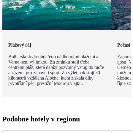
Plážový ráj
Počasí 
Bulharsko bylo obdařeno nádhernými plážemi a
Zapomeň
Varna není výjimkou. Za zmínku stojí třeba
nosu! V
centrální pláž, která nabízí pozvolný vstup do moře
Černého 
a zázemí pro zábavu i sport. Za výlet pak stojí 30
můžeme 
kilometrů vzdálená Albena, která získala díky
klesnou
prvotřídní péči prestižní Modrou vlajku.
října st
Podobné hotely v regionu