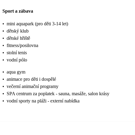
Sport a zábava
•
mini aquapark (pro děti 3-14 let)
•
dětský klub
•
dětské hřiště
•
fitness/posilovna
•
stolní tenis
•
vodní pólo
•
aqua gym
•
animace pro děti i dospělé
•
večerní animační programy
•
SPA centrum za poplatek - sauna, masáže, salon krásy
•
vodní sporty na pláži - externí nabídka