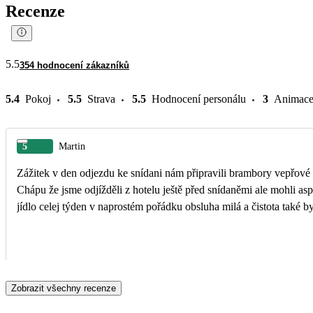
Recenze
5.5
354 hodnocení zákazníků
5.4
Pokoj
5.5
Strava
5.5
Hodnocení personálu
3
Animac
5
Martin
Zážitek v den odjezdu ke snídani nám připravili brambory vepřové m
Chápu že jsme odjížděli z hotelu ještě před snídaněmi ale mohli aspoň nám připravit pečivo a nějaký sýr či salám... Takže s lidmi s ČR jsme se najedli až na letišti...... Jinak
jídlo celej týden v naprostém pořádku obsluha milá a čistota také by
Zobrazit všechny recenze