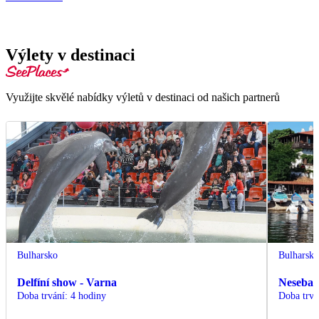
Výlety v destinaci
Využijte skvělé nabídky výletů v destinaci od našich partnerů
Bulharsko
Bulharsk
Delfíní show - Varna
Nesebar 
Doba trvání
:
4 hodiny
Doba trvá