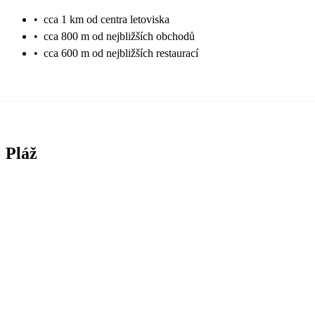
•
cca 1 km od centra letoviska
•
cca 800 m od nejbližších obchodů
•
cca 600 m od nejbližších restaurací
Pláž