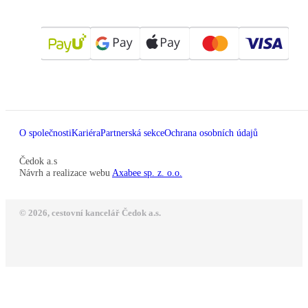
O společnosti
Kariéra
Partnerská sekce
Ochrana osobních údajů
Čedok a.s
Návrh a realizace webu
Axabee sp. z. o.o.
© 2026, cestovní kancelář Čedok a.s.