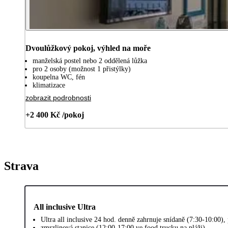
Dvoulůžkový pokoj, výhled na moře
manželská postel nebo 2 oddělená lůžka
pro 2 osoby (možnost 1 přistýlky)
koupelna WC, fén
klimatizace
zobrazit podrobnosti
+2 400 Kč /pokoj
Strava
All inclusive Ultra
Ultra all inclusive 24 hod. denně zahrnuje snídaně (7:30-10:00)
zmrzlinová stanice (12:00-17:00 ve food trucku na pláži)