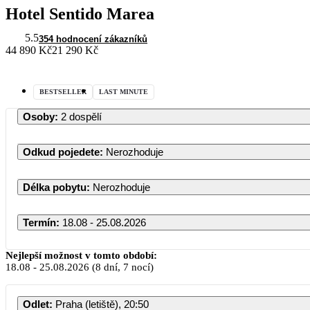
Hotel Sentido Marea
5.5
354 hodnocení zákazníků
44 890 Kč
21 290 Kč
BESTSELLER
LAST MINUTE
Osoby
:
2 dospělí
Odkud pojedete
:
Nerozhoduje
Délka pobytu
:
Nerozhoduje
Termín
:
18.08 - 25.08.2026
Nejlepší možnost v tomto období:
18.08
-
25.08.2026
(8 dní, 7 nocí)
Odlet
:
Praha (letiště), 20:50