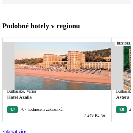
Podobné hotely v regionu
BESTSEL
Bulharsko
,
Varna
Bulharsk
Hotel Azalia
Astera 
4.7
707 hodnocení zákazníků
4.8
27
7 249 Kč
/os.
zobrazit více