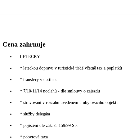
Cena zahrnuje
LETECKY:
* leteckou dopravu v turistické třídě včetně tax a poplatků
* transfery v destinaci
* 7/10/11/14 noclehů - dle smlouvy o zájezdu
* stravování v rozsahu uvedeném u ubytovacího objektu
* služby delegáta
* pojištění dle zák. č. 159/99 Sb.
* pobytová taxa