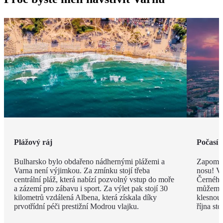
Plážový ráj
Počasí 
Bulharsko bylo obdařeno nádhernými plážemi a
Zapomeň
Varna není výjimkou. Za zmínku stojí třeba
nosu! V
centrální pláž, která nabízí pozvolný vstup do moře
Černého 
a zázemí pro zábavu i sport. Za výlet pak stojí 30
můžeme 
kilometrů vzdálená Albena, která získala díky
klesnou
prvotřídní péči prestižní Modrou vlajku.
října st