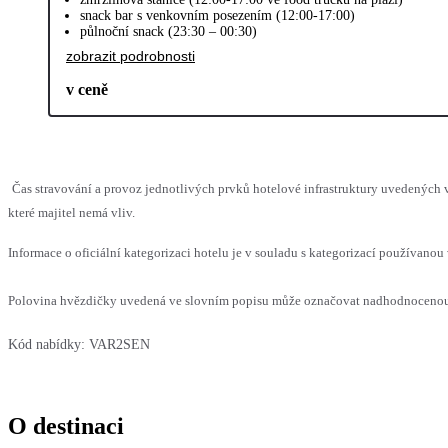
snack bar s venkovním posezením (12:00-17:00)
půlnoční snack (23:30 – 00:30)
zobrazit podrobnosti
v ceně
Čas stravování a provoz jednotlivých prvků hotelové infrastruktury uvedenýc
které majitel nemá vliv.
Informace o oficiální kategorizaci hotelu je v souladu s kategorizací používanou 
Polovina hvězdičky uvedená ve slovním popisu může označovat nadhodnocenou n
Kód nabídky:
VAR2SEN
O destinaci