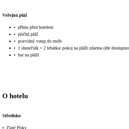
Veřejná pláž
•
přímo před hotelem
•
písčitá pláž
•
pozvolný vstup do moře
•
1 slunečník + 2 lehátka/ pokoj na pláži zdarma (dle dostupnos
•
bar na pláži
O hotelu
Středisko
•
Zlaté Písky