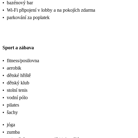
•
bazénový bar
•
Wi-Fi připojení v lobby a na pokojích zdarma
•
parkování za poplatek
Sport a zábava
•
fitness/posilovna
•
aerobik
•
dětské hřiště
•
dětský klub
•
stolní tenis
•
vodní pólo
•
pilates
•
šachy
•
jóga
•
zumba