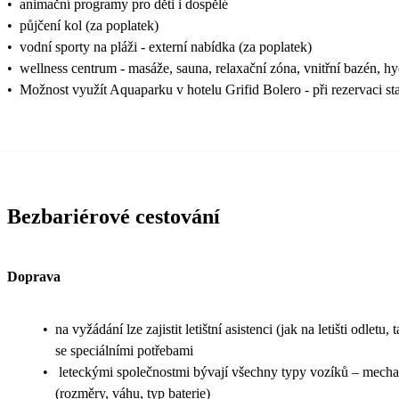
•
animační programy pro děti i dospělé
•
půjčení kol (za poplatek)
•
vodní sporty na pláži - externí nabídka (za poplatek)
•
wellness centrum - masáže, sauna, relaxační zóna, vnitřní bazén, h
•
Možnost využít Aquaparku v hotelu Grifid Bolero - při rezervaci s
Bezbariérové cestování
Doprava
•
na vyžádání lze zajistit letištní asistenci (jak na letišti odl
se speciálními potřebami
•
leteckými společnostmi bývají všechny typy vozíků – mechani
(rozměry, váhu, typ baterie)