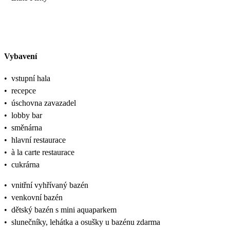
Vybavení
•
vstupní hala
•
recepce
•
úschovna zavazadel
•
lobby bar
•
směnárna
•
hlavní restaurace
•
à la carte restaurace
•
cukrárna
•
vnitřní vyhřívaný bazén
•
venkovní bazén
•
dětský bazén s mini aquaparkem
•
slunečníky, lehátka a osušky u bazénu zdarma