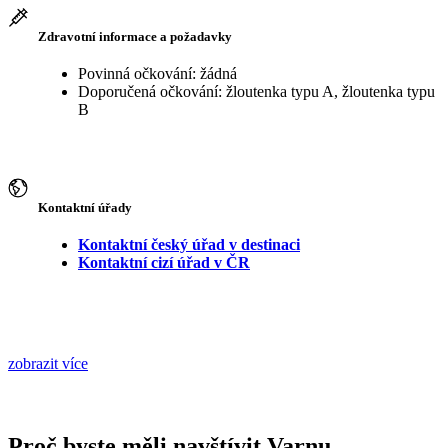
Zdravotní informace a požadavky
Povinná očkování: žádná
Doporučená očkování: žloutenka typu A, žloutenka typu
B
Kontaktní úřady
Kontaktní český úřad v destinaci
Kontaktní cizí úřad v ČR
zobrazit více
Proč byste měli navštívit Varnu