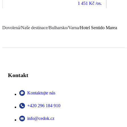
1 451 Kč
/os.
Dovolená
/
Naše destinace
/
Bulharsko
/
Varna
/
Hotel Sentido Marea
Kontakt
Kontaktujte nás
+420 296 184 910
info@cedok.cz