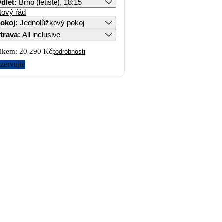
dlet
:
Brno (letiště), 18:15
tový řád
okoj
:
Jednolůžkový pokoj
trava
:
All inclusive
lkem:
20 290 Kč
podrobnosti
zervujte