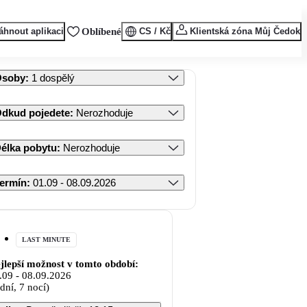
áhnout aplikaci
Oblíbené
CS / Kč
Klientská zóna Můj Čedok
Osoby
:
1 dospělý
dkud pojedete
:
Nerozhoduje
élka pobytu
:
Nerozhoduje
ermín
:
01.09 - 08.09.2026
LAST MINUTE
jlepší možnost v tomto období:
.09
-
08.09.2026
 dní, 7 nocí)