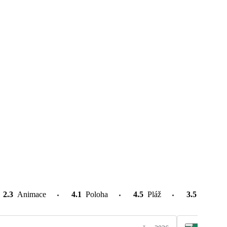
2.3
Animace
4.1
Poloha
4.5
Pláž
3.5
Atrakce