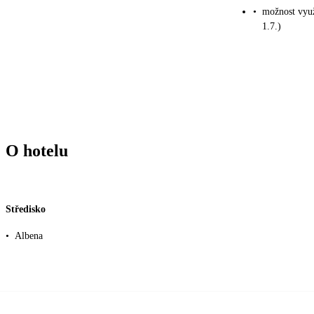
•
možnost využi
1.7.)
O hotelu
Středisko
•
Albena