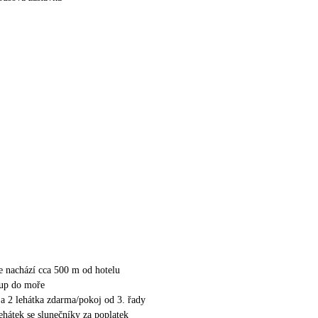
se nachází cca 500 m od hotelu
tup do moře
 a 2 lehátka zdarma/pokoj od 3. řady
lehátek se slunečníky za poplatek