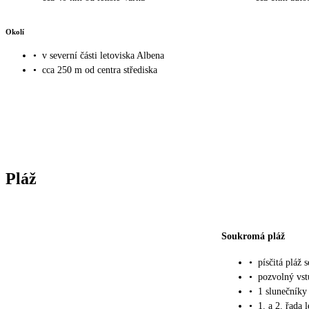
Okolí
•
v severní části letoviska Albena
•
cca 250 m od centra střediska
Pláž
Soukromá pláž
•
písčitá pláž 
•
pozvolný vs
•
1 slunečníky
•
1. a 2. řada 