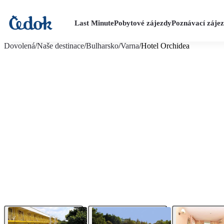
Last Minute
Pobytové zájezdy
Poznávací záje
více fotografií (26)
Dovolená
/
Naše destinace
/
Bulharsko
/
Varna
/
Hotel Orchidea