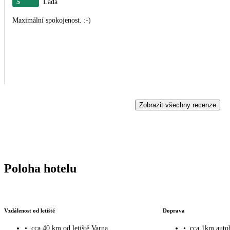
5
Lada
Maximální spokojenost. :-)
Zobrazit všechny recenze
Poloha hotelu
Vzdálenost od letiště
Doprava
•
cca 40 km od letiště Varna
•
cca 1km auto