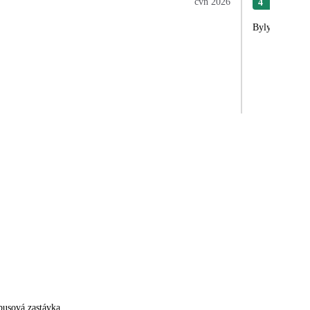
čvn 2026
4
Mar
Byly jsme spo
busová zastávka