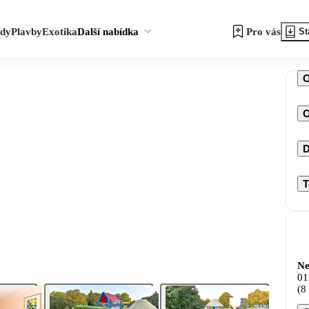
zdy
Plavby
Exotika
Další nabídka
Pro vás
St
O
D
T
Ne
01
(8