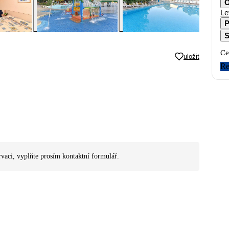
O
Le
P
S
Ce
uložit
Re
rvaci, vyplňte prosím kontaktní formulář.