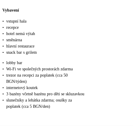
Vybavení
•
vstupní hala
•
recepce
•
hotel nemá výtah
•
směnárna
•
hlavní restaurace
•
snack bar s grilem
•
lobby bar
•
Wi-Fi ve společných prostorách zdarma
•
trezor na recepci za poplatek (cca 50
BGN/týden)
•
internetový koutek
•
3 bazény včetně bazénu pro děti se skluzavkou
•
slunečníky a lehátka zdarma; osušky za
poplatek (cca 5 BGN/den)