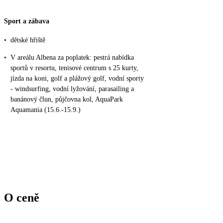
Sport a zábava
•
dětské hřiště
•
V areálu Albena za poplatek: pestrá nabídka
sportů v resortu, tenisové centrum s 25 kurty,
jízda na koni, golf a plážový golf, vodní sporty
- windsurfing, vodní lyžování, parasailing a
banánový člun, půjčovna kol, AquaPark
Aquamania (15.6.-15.9.)
O ceně