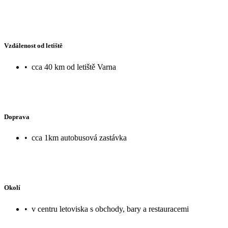
Vzdálenost od letiště
•
cca 40 km od letiště Varna
Doprava
•
cca 1km autobusová zastávka
Okolí
•
v centru letoviska s obchody, bary a restauracemi