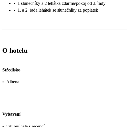
•
1 slunečníky a 2 lehátka zdarma/pokoj od 3. řady
•
1. a 2. řada lehátek se slunečníky za poplatek
O hotelu
Středisko
•
Albena
Vybavení
•
vstupní hala s recepcí