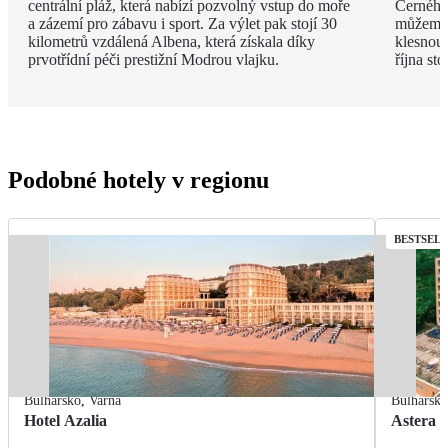
centrální pláž, která nabízí pozvolný vstup do moře
Černého 
a zázemí pro zábavu i sport. Za výlet pak stojí 30
můžeme 
kilometrů vzdálená Albena, která získala díky
klesnou
prvotřídní péči prestižní Modrou vlajku.
října st
Podobné hotely v regionu
BESTSEL
Bulharsko
,
Varna
Bulharsk
Hotel Azalia
Astera 