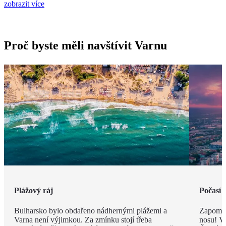
zobrazit více
Proč byste měli navštívit Varnu
Plážový ráj
Počasí 
Bulharsko bylo obdařeno nádhernými plážemi a
Zapomeň
Varna není výjimkou. Za zmínku stojí třeba
nosu! V