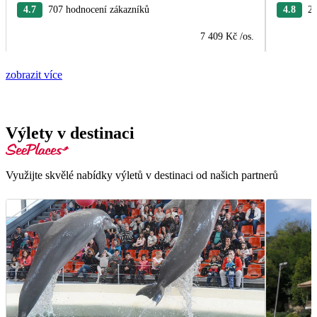
4.7
707 hodnocení zákazníků
4.8
27
7 409 Kč
/os.
zobrazit více
Výlety v destinaci
Využijte skvělé nabídky výletů v destinaci od našich partnerů