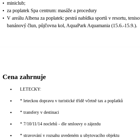
•
miniclub;
•
za poplatek Spa centrum: masáže a procedury
•
V areálu Albena za poplatek: pestrá nabídka sportů v resortu, teniso
banánový člun, půjčovna kol, AquaPark Aquamania (15.6.-15.9.).
Cena zahrnuje
LETECKY:
* leteckou dopravu v turistické třídě včetně tax a poplatků
* transfery v destinaci
* 7/10/11/14 noclehů - dle smlouvy o zájezdu
* stravování v rozsahu uvedeném u ubytovacího objektu