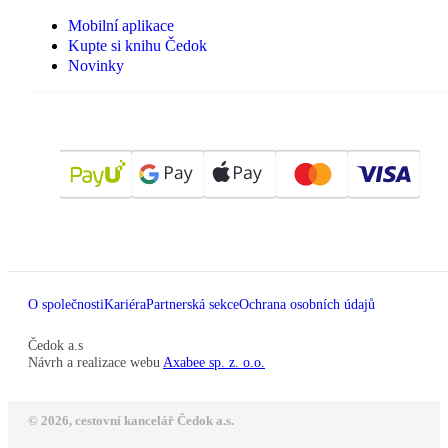
Mobilní aplikace
Kupte si knihu Čedok
Novinky
O společnosti
Kariéra
Partnerská sekce
Ochrana osobních údajů
Čedok a.s
Návrh a realizace webu
Axabee sp. z. o.o.
© 2026, cestovní kancelář Čedok a.s.