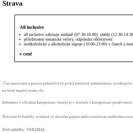
Strava
All inclusive
all inclusive zahrnuje snídaně (07:30-10:00), obědy (12:30-14:
příležitostné tematické večery, odpolední občerstvení
nealkoholické a alkoholické nápoje (10:00-23:00) v časech a mí
v ceně
Čas stravování a provoz jednotlivých prvků hotelové infrastruktury uvedenýc
na které majitel nemá vliv.
Informace o oficiální kategorizaci hotelu je v souladu s kategorizací používanou 
Polovina hvězdičky uvedená ve slovním popisu může označovat nadhodnocenou n
Kód nabídky:
VAR2MAL