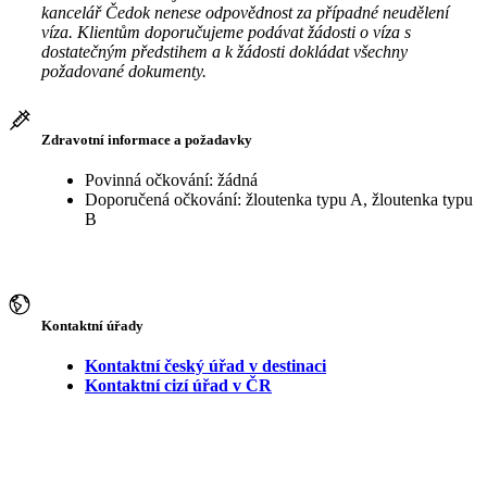
kancelář Čedok nenese odpovědnost za případné neudělení
víza. Klientům doporučujeme podávat žádosti o víza s
dostatečným předstihem a k žádosti dokládat všechny
požadované dokumenty.
Zdravotní informace a požadavky
Povinná očkování: žádná
Doporučená očkování: žloutenka typu A, žloutenka typu
B
Kontaktní úřady
Kontaktní český úřad v destinaci
Kontaktní cizí úřad v ČR