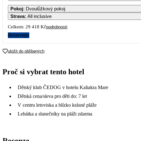
Pokoj
:
Dvoulůžkový pokoj
Strava
:
All inclusive
Celkem:
29 418 Kč
podrobnosti
Rezervujte
uložit do oblíbených
Proč si vybrat tento hotel
Dětský klub ČEDOG v hotelu Kaliakra Mare
Dětská cena/sleva pro děti do: 7 let
V centru letoviska a blízko krásné pláže
Lehátka a slunečníky na pláži zdarma
Recenze