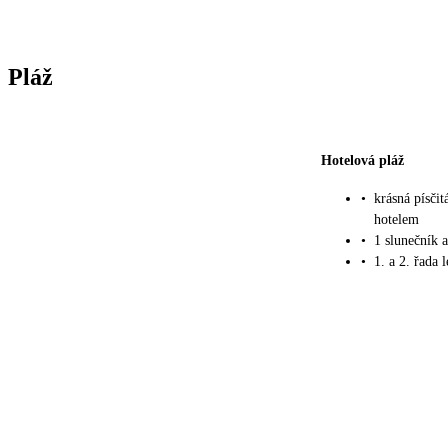
Pláž
Hotelová pláž
•
krásná písči
hotelem
•
1 slunečník 
•
1. a 2. řada