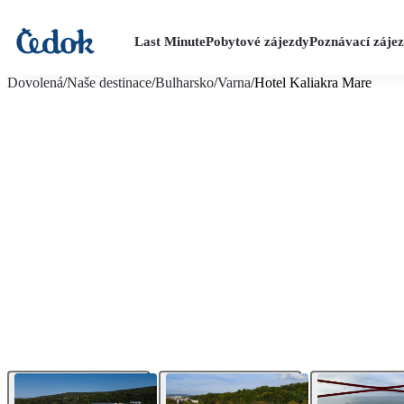
Last Minute
Pobytové zájezdy
Poznávací záje
více fotografií (21)
Dovolená
/
Naše destinace
/
Bulharsko
/
Varna
/
Hotel Kaliakra Mare