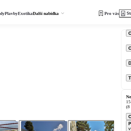
zdy
Plavby
Exotika
Další nabídka
Pro vás
St
O
D
T
Ne
15
(8
O
P
v