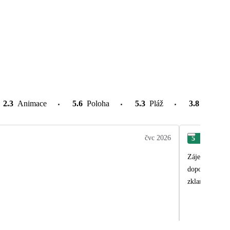
2.3
Animace
5.6
Poloha
5.3
Pláž
3.8
Atrakce
čvc 2026
5
Jan
Zájezd byl supe
dopolední snac
zklamáním.