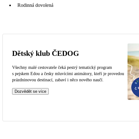
Rodinná dovolená
Dětský klub ČEDOG
Všechny malé cestovatele čeká pestrý tematický program
s pejskem Edou a česky mluvícími animátory, kteří je provedou
prázdninovou destinací, zabaví i něco nového naučí.
Dozvědět se více