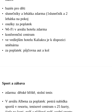
•
bazén pro děti
•
slunečníky a lehátka zdarma (1slunečník a 2
lehátka na pokoj
•
osušky za poplatek
•
Wi-Fi v areálu hotelu zdarma
•
konferenční centrum
•
ve vedlejším hotelu Kaliakra je k dispozici
směnárna
•
za poplatek: půjčovna aut a kol
Sport a zábava
•
zdarma: dětské hřiště, stolní tenis
•
V areálu Albena za poplatek: pestrá nabídka
sportů v resortu, tenisové centrum s 25 kurty,
jízda na koni, golf a plážový golf, vodní sporty