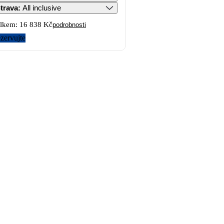
trava
:
All inclusive
lkem:
16 838 Kč
podrobnosti
zervujte