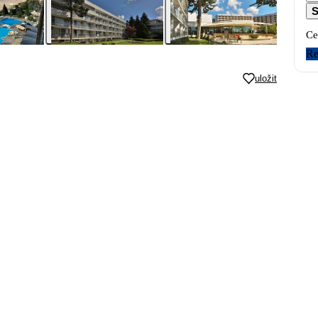
S
Ce
Re
uložit