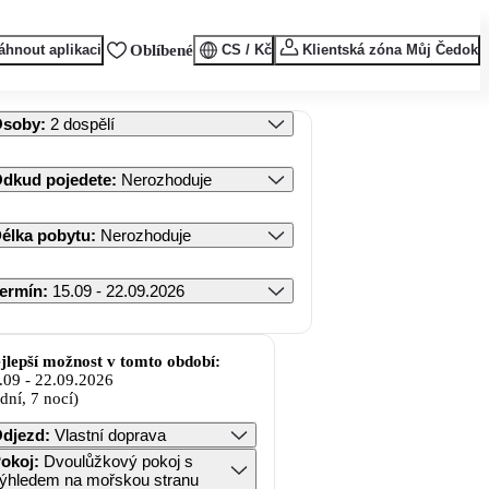
áhnout aplikaci
Oblíbené
CS / Kč
Klientská zóna Můj Čedok
Osoby
:
2 dospělí
dkud pojedete
:
Nerozhoduje
élka pobytu
:
Nerozhoduje
ermín
:
15.09 - 22.09.2026
jlepší možnost v tomto období:
.09
-
22.09.2026
 dní, 7 nocí)
djezd
:
Vlastní doprava
okoj
:
Dvoulůžkový pokoj s
ýhledem na mořskou stranu