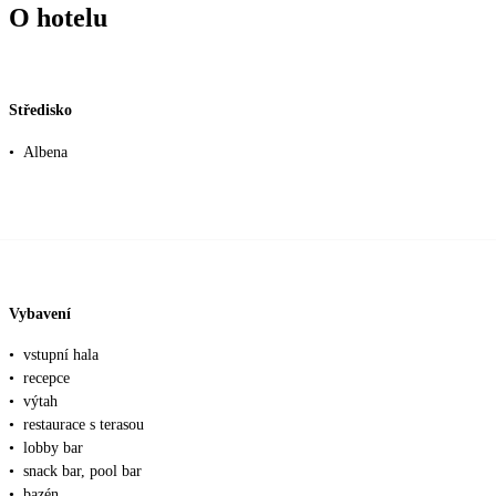
O hotelu
Středisko
•
Albena
Vybavení
•
vstupní hala
•
recepce
•
výtah
•
restaurace s terasou
•
lobby bar
•
snack bar, pool bar
•
bazén